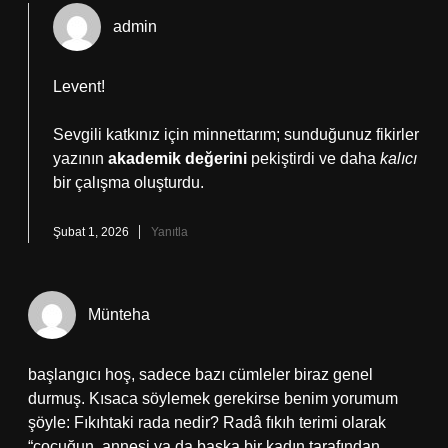
admin
Levent!
Sevgili katkınız için minnettarım; sunduğunuz fikirler
yazının
akademik değerini
pekiştirdi ve daha
kalıcı
bir çalışma oluşturdu.
Şubat 1, 2026
Yanıtla
Münteha
başlangıcı hoş, sadece bazı cümleler biraz genel
durmuş. Kısaca söylemek gerekirse benim yorumum
şöyle: Fıkıhtaki rada nedir? Radâ fıkıh terimi olarak
“çocuğun, annesi ya da başka bir kadın tarafından