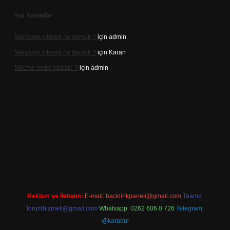
Son Yorumlar
Merdiven çıkmak ne demek ?
için
admin
Merdiven çıkmak ne demek ?
için
Karan
Mechul nedir hadiste ?
için
admin
.xyz/
elexbetgiris.org
Reklam ve İletişim:
E-mail:
backlinkpaneli@gmail.com
Teams:
forumhizmeti@gmail.com
Whatsapp: 0262 606 0 726
Telegram:
@karabul