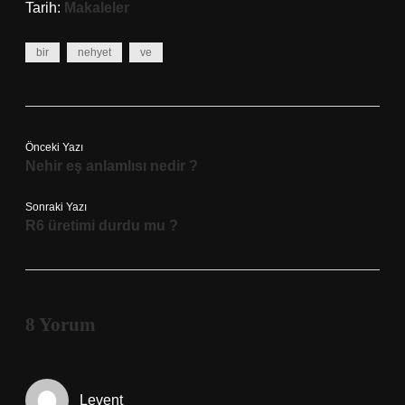
Tarih:
Makaleler
bir
nehyet
ve
Önceki Yazı
Nehir eş anlamlısı nedir ?
Sonraki Yazı
R6 üretimi durdu mu ?
8 Yorum
Levent