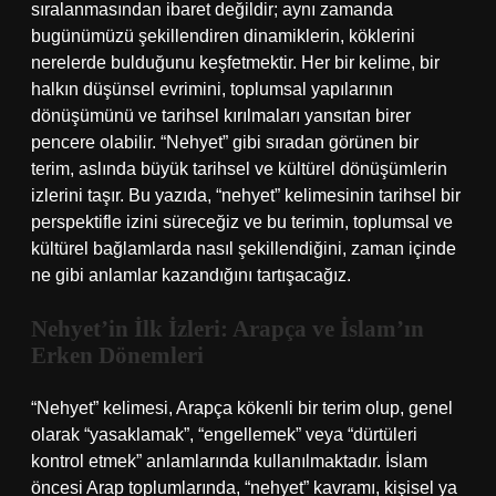
sıralanmasından ibaret değildir; aynı zamanda
bugünümüzü şekillendiren dinamiklerin, köklerini
nerelerde bulduğunu keşfetmektir. Her bir kelime, bir
halkın düşünsel evrimini, toplumsal yapılarının
dönüşümünü ve tarihsel kırılmaları yansıtan birer
pencere olabilir. “Nehyet” gibi sıradan görünen bir
terim, aslında büyük tarihsel ve kültürel dönüşümlerin
izlerini taşır. Bu yazıda, “nehyet” kelimesinin tarihsel bir
perspektifle izini süreceğiz ve bu terimin, toplumsal ve
kültürel bağlamlarda nasıl şekillendiğini, zaman içinde
ne gibi anlamlar kazandığını tartışacağız.
Nehyet’in İlk İzleri: Arapça ve İslam’ın
Erken Dönemleri
“Nehyet” kelimesi, Arapça kökenli bir terim olup, genel
olarak “yasaklamak”, “engellemek” veya “dürtüleri
kontrol etmek” anlamlarında kullanılmaktadır. İslam
öncesi Arap toplumlarında, “nehyet” kavramı, kişisel ya