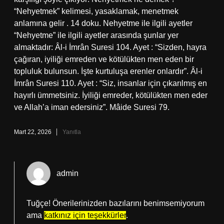
“Nehyetmek” kelimesi, yasaklamak, menetmek
anlamına gelir . 14 doku. Nehyetme ile ilgili ayetler
“Nehyetme” ile ilgili ayetler arasında şunlar yer
almaktadır: Âl-i İmrân Suresi 104. Ayet : “Sizden, hayra
çağıran, iyiliği emreden ve kötülükten men eden bir
topluluk bulunsun. İşte kurtuluşa erenler onlardır”. Âl-i
İmrân Suresi 110. Ayet : “Siz, insanlar için çıkarılmış en
hayırlı ümmetsiniz. İyiliği emreder, kötülükten men eder
ve Allah’a iman edersiniz”. Mâide Suresi 79.
Mart 22, 2026
Yanıtla
admin
Tuğçe! Önerilerinizden bazılarını benimsemiyorum
ama
katkınız için teşekkürler
.