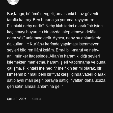
Başlangıç bölümü dengeli, ama sanki biraz güvenli
tarafta kalmış. Ben burada şu yoruma kayıyorum:
Fıkıhtaki nehy nedir? Nehy fıkıh terimi olarak “bir işten
kaçınmayı buyurucu bir tarzda talep etmeye delâlet
eden söz” anlamına gelir. Ayrıca, nehy şu anlamlarda
da kullanılır: Kur’ân-ı kerîmde yapılması istenmeyen
şeyleri bildiren ilâhî kelâm. Emr-i bi’l-maruf ve nehy-i
anil münker ifadesinde, Allah’ın haram kıldığı şeyleri
işlemekten men’etme, haram işleri yaptırmama ve buna
çalışma. Fıkıhtaki ine nedir? Îne fıkıh terimi olarak, bir
kimsenin bir malı belli bir fiyat karşılığında vadeli olarak
satıp aynı malı peşin parayla sattığı fiyattan daha ucuza
geri satın alması anlamına gelir.
Şubat 1, 2026
Yanıtla