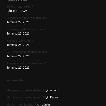
90 kilo hangi sıklet ?
Ağustos 3, 2026
Ulus büyük mü yazılır küçük mü ?
Temmuz 29, 2026
Koç erkeği yatakta nasıl olur ?
Temmuz 26, 2026
Kaç çeşit yat vardır ?
Temmuz 24, 2026
IMEI den telefon markası bulma ?
Temmuz 22, 2026
Anayasanın 3. maddesi nedir ?
Temmuz 20, 2026
Son yorumlar
Merdiven çıkmak ne demek ?
için
admin
Merdiven çıkmak ne demek ?
için
Karan
Mechul nedir hadiste ?
için
admin