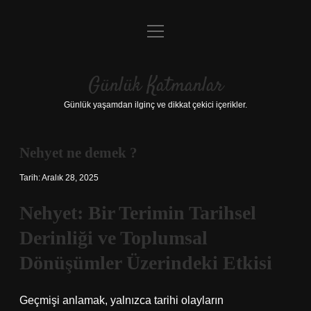
menüyü
Anasayfa
aç
Gizlilik Politikası
Günlük Katmanlar
Yasal Uyarı
Günlük yaşamdan ilginç ve dikkat çekici içerikler.
Hakkımızda
Nehyet ne demek ?
Hakkımızda
Tarih: Aralık 28, 2025
Nehyet: Bir Terimin Tarihsel
Derinliği ve Toplumsal
Dönüşümler Üzerindeki Etkisi
Geçmişi anlamak, yalnızca tarihi olayların