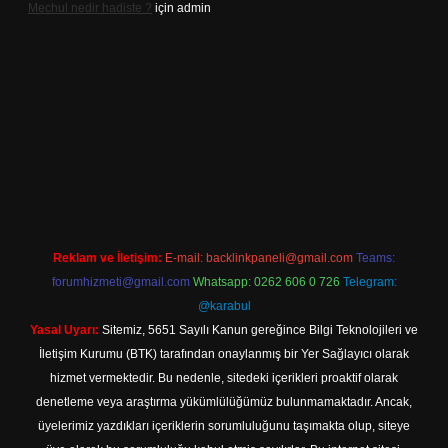
Mechul nedir hadiste ?
için
admin
exper.xyz/
elexbetgiris.org
Reklam ve İletişim:
E-mail:
backlinkpaneli@gmail.com
Teams:
forumhizmeti@gmail.com
Whatsapp: 0262 606 0 726
Telegram:
@karabul
Yasal Uyarı:
Sitemiz, 5651 Sayılı Kanun gereğince Bilgi Teknolojileri ve
İletişim Kurumu (BTK) tarafından onaylanmış bir Yer Sağlayıcı olarak
hizmet vermektedir. Bu nedenle, sitedeki içerikleri proaktif olarak
denetleme veya araştırma yükümlülüğümüz bulunmamaktadır. Ancak,
üyelerimiz yazdıkları içeriklerin sorumluluğunu taşımakta olup, siteye