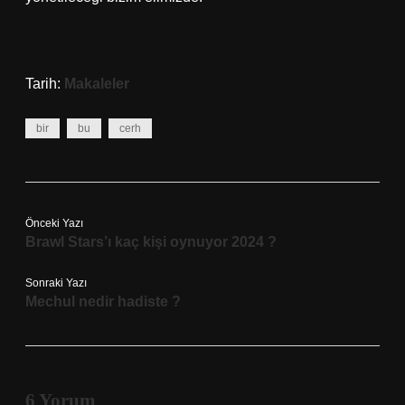
Tarih:
Makaleler
bir
bu
cerh
Önceki Yazı
Brawl Stars’ı kaç kişi oynuyor 2024 ?
Sonraki Yazı
Mechul nedir hadiste ?
6 Yorum