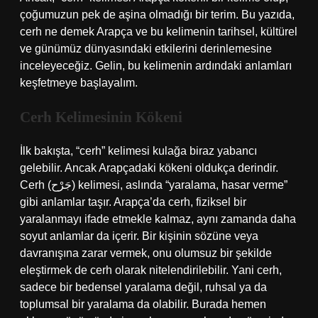
çoğumuzun pek de aşina olmadığı bir terim. Bu yazıda,
cerh ne demek Arapça ve bu kelimenin tarihsel, kültürel
ve günümüz dünyasındaki etkilerini derinlemesine
inceleyeceğiz. Gelin, bu kelimenin ardındaki anlamları
keşfetmeye başlayalım.
Cerh Kelimesinin Kökeni
İlk bakışta, “cerh” kelimesi kulağa biraz yabancı
gelebilir. Ancak Arapçadaki kökeni oldukça derindir.
Cerh (جَرْح) kelimesi, aslında “yaralama, hasar verme”
gibi anlamlar taşır. Arapça’da cerh, fiziksel bir
yaralanmayı ifade etmekle kalmaz, aynı zamanda daha
soyut anlamlar da içerir. Bir kişinin sözüne veya
davranışına zarar vermek, onu olumsuz bir şekilde
eleştirmek de cerh olarak nitelendirilebilir. Yani cerh,
sadece bir bedensel yaralama değil, ruhsal ya da
toplumsal bir yaralama da olabilir. Burada hemen