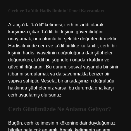
Cerh ve Ta’dil: Hadis İlminin Temel Kavramları
Arapça’da “ta’dil” kelimesi, cerh’in zıddı olarak
karşımıza çıkar. Ta’dil, bir kişinin güvenilirliğini
onaylamak, onu olumlu bir şekilde değerlendirmektir.
Hadis ilminde cerh ve ta’dil birlikte kullanılır; cerh, bir
kişinin hadis rivayetinin doğruluğuna dair şüpheler
doğururken, ta’dil bu şüpheleri ortadan kaldırır ve
güvenilirliği artırır. Bu durum, sosyal yaşamda birisinin
itibarını sorgulamak ya da savunmakla benzer bir
yapıya sahiptir. Mesela, bir arkadaşınızın doğruluğu
hakkında şüpheleriniz varsa, bu durumda ona karşı
cerh uygulamış olursunuz.
Cerh Günümüzde Ne Anlama Geliyor?
Bugün, cerh kelimesinin kökenine dair duyduğumuz
bilgiler hala çok anlamlı. Ancak, kelimenin anlamı