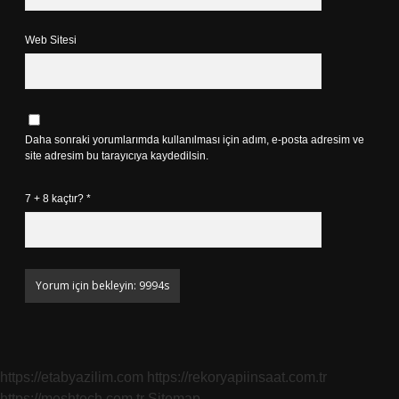
Web Sitesi
Daha sonraki yorumlarımda kullanılması için adım, e-posta adresim ve
site adresim bu tarayıcıya kaydedilsin.
7 + 8 kaçtır?
*
https://etabyazilim.com
https://rekoryapiinsaat.com.tr
https://meshtech.com.tr
Sitemap