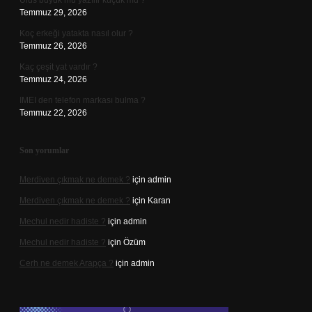
Ulus büyük mü yazılır küçük mü ?
Temmuz 29, 2026
Koç erkeği yatakta nasıl olur ?
Temmuz 26, 2026
Kaç çeşit yat vardır ?
Temmuz 24, 2026
IMEI den telefon markası bulma ?
Temmuz 22, 2026
Son yorumlar
Merdiven çıkmak ne demek ?
için
admin
Merdiven çıkmak ne demek ?
için
Karan
Mechul nedir hadiste ?
için
admin
Mechul nedir hadiste ?
için
Özüm
Cerh ne demek Arapça ?
için
admin