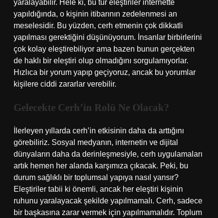
yaralayabilir. Hele ki, bu tür eleştiriler internette
yapıldığında, o kişinin itibarının zedelenmesi an
meselesidir. Bu yüzden, cerh etmenin çok dikkatli
yapılması gerektiğini düşünüyorum. İnsanlar birbirlerini
çok kolay eleştirebiliyor ama bazen bunun gerçekten
de haklı bir eleştiri olup olmadığını sorgulamıyorlar.
Hızlıca bir yorum yapıp geçiyoruz, ancak bu yorumlar
kişilere ciddi zararlar verebilir.
Gelecekte Cerh’in Rolü Ne Olacak?
İlerleyen yıllarda cerh’in etkisinin daha da arttığını
görebiliriz. Sosyal medyanın, internetin ve dijital
dünyaların daha da derinleşmesiyle, cerh uygulamaları
artık hemen her alanda karşımıza çıkacak. Peki, bu
durum sağlıklı bir toplumsal yapıya nasıl yansır?
Eleştiriler tabii ki önemli, ancak her eleştiri kişinin
ruhunu yaralayacak şekilde yapılmamalı. Cerh, sadece
bir başkasına zarar vermek için yapılmamalıdır. Toplum