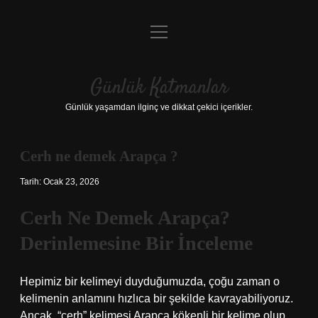
menüyü
Anasayfa
aç
Gizlilik Politikası
Günlük Katmanlar
Yasal Uyarı
Günlük yaşamdan ilginç ve dikkat çekici içerikler.
Hakkımızda
Cerh ne demek Arapça ?
Hakkımızda
Tarih: Ocak 23, 2026
Cerh Ne Demek Arapça?
Derinlemesine Bir İnceleme
Hepimiz bir kelimeyi duyduğumuzda, çoğu zaman o
kelimenin anlamını hızlıca bir şekilde kavrayabiliyoruz.
Ancak, “cerh” kelimesi Arapça kökenli bir kelime olup,