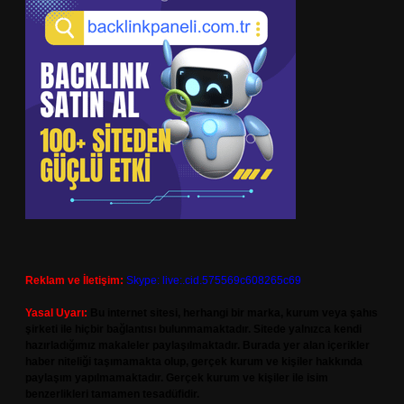
Reklam ve İletişim:
Skype: live:.cid.575569c608265c69
Yasal Uyarı:
Bu internet sitesi, herhangi bir marka, kurum veya şahıs
şirketi ile hiçbir bağlantısı bulunmamaktadır. Sitede yalnızca kendi
hazırladığımız makaleler paylaşılmaktadır. Burada yer alan içerikler
haber niteliği taşımamakta olup, gerçek kurum ve kişiler hakkında
paylaşım yapılmamaktadır. Gerçek kurum ve kişiler ile isim
benzerlikleri tamamen tesadüfidir.