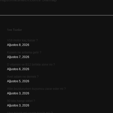
Sidebar
Son Yazılar
V16 motor kaç basar ?
Ağustos 8, 2026
Kusem ne anlama gelir ?
Ağustos 7, 2026
D vitamini ve B12 birlikte alınır mı ?
Ağustos 6, 2026
Avel adam ne demek ?
Ağustos 5, 2026
Altın bozdururken kuyumcu zarar eder mi ?
Ağustos 3, 2026
90 kilo hangi sıklet ?
Ağustos 3, 2026