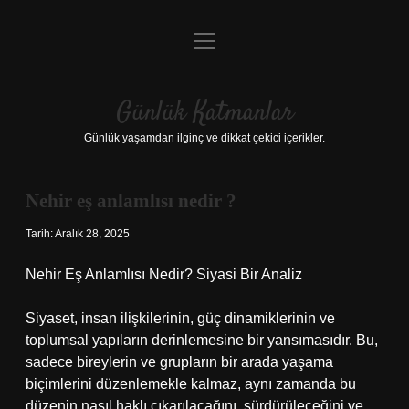
menüyü
Anasayfa
aç
Gizlilik Politikası
Günlük Katmanlar
Yasal Uyarı
Günlük yaşamdan ilginç ve dikkat çekici içerikler.
Hakkımızda
Nehir eş anlamlısı nedir ?
Hakkımızda
Tarih: Aralık 28, 2025
Nehir Eş Anlamlısı Nedir? Siyasi Bir Analiz
Siyaset, insan ilişkilerinin, güç dinamiklerinin ve
toplumsal yapıların derinlemesine bir yansımasıdır. Bu,
sadece bireylerin ve grupların bir arada yaşama
biçimlerini düzenlemekle kalmaz, aynı zamanda bu
düzenin nasıl haklı çıkarılacağını, sürdürüleceğini ve