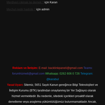
Merdiven çıkmak ne demek ?
için
Karan
Mechul nedir hadiste ?
için
admin
.xyz/
elexbetgiris.org
Reklam ve İletişim:
E-mail:
backlinkpaneli@gmail.com
Teams:
forumhizmeti@gmail.com
Whatsapp: 0262 606 0 726
Telegram:
@karabul
Yasal Uyarı:
Sitemiz, 5651 Sayılı Kanun gereğince Bilgi Teknolojileri ve
İletişim Kurumu (BTK) tarafından onaylanmış bir Yer Sağlayıcı olarak
hizmet vermektedir. Bu nedenle, sitedeki içerikleri proaktif olarak
denetleme veya araştırma yükümlülüğümüz bulunmamaktadır. Ancak,