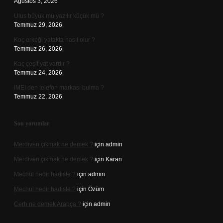
Ağustos 3, 2026
Ulus büyük mü yazılır küçük mü ?
Temmuz 29, 2026
Koç erkeği yatakta nasıl olur ?
Temmuz 26, 2026
Kaç çeşit yat vardır ?
Temmuz 24, 2026
IMEI den telefon markası bulma ?
Temmuz 22, 2026
Son yorumlar
Merdiven çıkmak ne demek ?
için
admin
Merdiven çıkmak ne demek ?
için
Karan
Mechul nedir hadiste ?
için
admin
Mechul nedir hadiste ?
için
Özüm
Cerh ne demek Arapça ?
için
admin