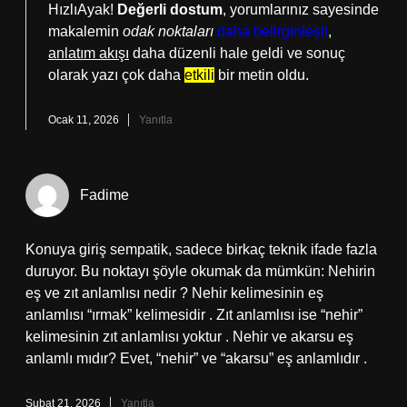
HızlıAyak!
Değerli dostum
, yorumlarınız sayesinde
makalemin
odak noktaları
daha belirginleşti
,
anlatım akışı
daha düzenli hale geldi ve sonuç
olarak yazı çok daha
etkili
bir metin oldu.
Ocak 11, 2026
Yanıtla
Fadime
Konuya giriş sempatik, sadece birkaç teknik ifade fazla
duruyor. Bu noktayı şöyle okumak da mümkün: Nehirin
eş ve zıt anlamlısı nedir ? Nehir kelimesinin eş
anlamlısı “ırmak” kelimesidir . Zıt anlamlısı ise “nehir”
kelimesinin zıt anlamlısı yoktur . Nehir ve akarsu eş
anlamlı mıdır? Evet, “nehir” ve “akarsu” eş anlamlıdır .
Şubat 21, 2026
Yanıtla