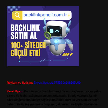
Reklam ve İletişim:
Skype: live:.cid.575569c608265c69
Yasal Uyarı:
Bu internet sitesi, herhangi bir marka, kurum veya şahıs
şirketi ile hiçbir bağlantısı bulunmamaktadır. Sitede yalnızca kendi
hazırladığımız makaleler paylaşılmaktadır. Burada yer alan içerikler
haber niteliği taşımamakta olup, gerçek kurum ve kişiler hakkında