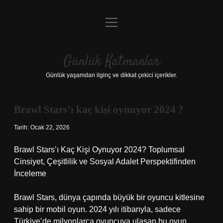
menüyü
Anasayfa
aç
Gizlilik Politikası
Günlük Katmanlar
Yasal Uyarı
Günlük yaşamdan ilginç ve dikkat çekici içerikler.
Hakkımızda
Brawl Stars’ı kaç kişi oynuyor 2024 ?
Hakkımızda
Tarih: Ocak 22, 2026
Brawl Stars’ı Kaç Kişi Oynuyor 2024? Toplumsal
Cinsiyet, Çeşitlilik ve Sosyal Adalet Perspektifinden
İnceleme
Brawl Stars, dünya çapında büyük bir oyuncu kitlesine
sahip bir mobil oyun. 2024 yılı itibarıyla, sadece
Türkiye’de milyonlarca oyuncuya ulaşan bu oyun,