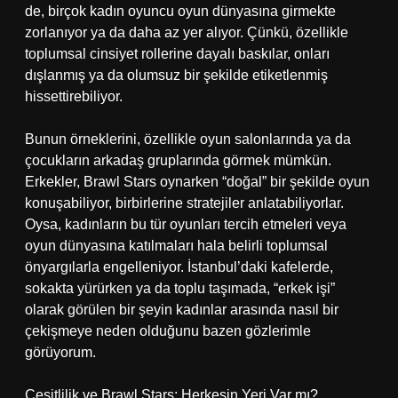
de, birçok kadın oyuncu oyun dünyasına girmekte
zorlanıyor ya da daha az yer alıyor. Çünkü, özellikle
toplumsal cinsiyet rollerine dayalı baskılar, onları
dışlanmış ya da olumsuz bir şekilde etiketlenmiş
hissettirebiliyor.
Bunun örneklerini, özellikle oyun salonlarında ya da
çocukların arkadaş gruplarında görmek mümkün.
Erkekler, Brawl Stars oynarken “doğal” bir şekilde oyun
konuşabiliyor, birbirlerine stratejiler anlatabiliyorlar.
Oysa, kadınların bu tür oyunları tercih etmeleri veya
oyun dünyasına katılmaları hala belirli toplumsal
önyargılarla engelleniyor. İstanbul’daki kafelerde,
sokakta yürürken ya da toplu taşımada, “erkek işi”
olarak görülen bir şeyin kadınlar arasında nasıl bir
çekişmeye neden olduğunu bazen gözlerimle
görüyorum.
Çeşitlilik ve Brawl Stars: Herkesin Yeri Var mı?