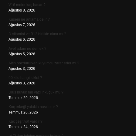
V16 motor kaç basar ?
Ağustos 8, 2026
Kusem ne anlama gelir ?
Ağustos 7, 2026
D vitamini ve B12 birlikte alınır mı ?
Ağustos 6, 2026
Avel adam ne demek ?
Ağustos 5, 2026
Altın bozdururken kuyumcu zarar eder mi ?
Ağustos 3, 2026
90 kilo hangi sıklet ?
Ağustos 3, 2026
Ulus büyük mü yazılır küçük mü ?
Temmuz 29, 2026
Koç erkeği yatakta nasıl olur ?
Temmuz 26, 2026
Kaç çeşit yat vardır ?
Temmuz 24, 2026