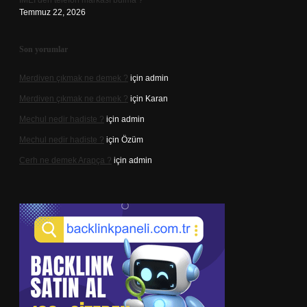
IMEI den telefon markası bulma ?
Temmuz 22, 2026
Son yorumlar
Merdiven çıkmak ne demek ?
için
admin
Merdiven çıkmak ne demek ?
için
Karan
Mechul nedir hadiste ?
için
admin
Mechul nedir hadiste ?
için
Özüm
Cerh ne demek Arapça ?
için
admin