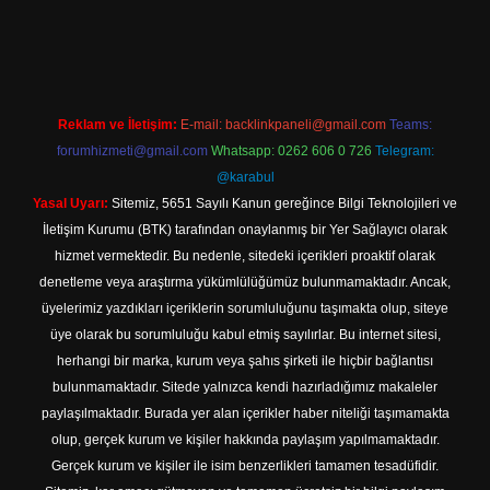
texper.xyz/
elexbetgiris.org
Reklam ve İletişim:
E-mail:
backlinkpaneli@gmail.com
Teams:
forumhizmeti@gmail.com
Whatsapp: 0262 606 0 726
Telegram:
@karabul
Yasal Uyarı:
Sitemiz, 5651 Sayılı Kanun gereğince Bilgi Teknolojileri ve
İletişim Kurumu (BTK) tarafından onaylanmış bir Yer Sağlayıcı olarak
hizmet vermektedir. Bu nedenle, sitedeki içerikleri proaktif olarak
denetleme veya araştırma yükümlülüğümüz bulunmamaktadır. Ancak,
üyelerimiz yazdıkları içeriklerin sorumluluğunu taşımakta olup, siteye
üye olarak bu sorumluluğu kabul etmiş sayılırlar. Bu internet sitesi,
herhangi bir marka, kurum veya şahıs şirketi ile hiçbir bağlantısı
bulunmamaktadır. Sitede yalnızca kendi hazırladığımız makaleler
paylaşılmaktadır. Burada yer alan içerikler haber niteliği taşımamakta
olup, gerçek kurum ve kişiler hakkında paylaşım yapılmamaktadır.
Gerçek kurum ve kişiler ile isim benzerlikleri tamamen tesadüfidir.