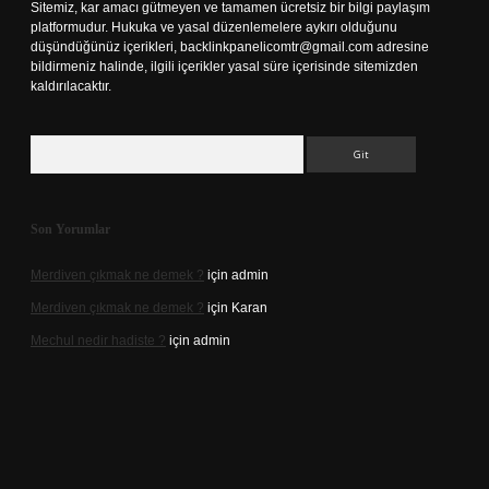
Sitemiz, kar amacı gütmeyen ve tamamen ücretsiz bir bilgi paylaşım
platformudur. Hukuka ve yasal düzenlemelere aykırı olduğunu
düşündüğünüz içerikleri,
backlinkpanelicomtr@gmail.com
adresine
bildirmeniz halinde, ilgili içerikler yasal süre içerisinde sitemizden
kaldırılacaktır.
Arama
Son Yorumlar
Merdiven çıkmak ne demek ?
için
admin
Merdiven çıkmak ne demek ?
için
Karan
Mechul nedir hadiste ?
için
admin