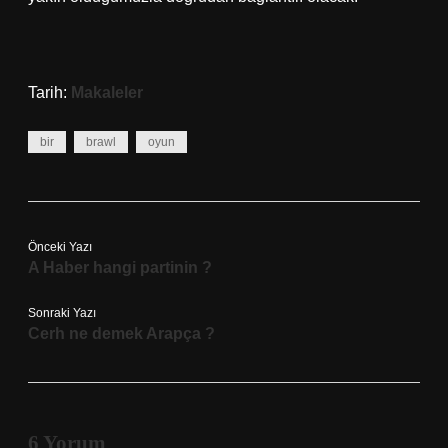
Tarih:
Makaleler
bir
brawl
oyun
Önceki Yazı
A Haber hangi partinin ?
Sonraki Yazı
Cerh ne demek Arapça ?
6 Yorum