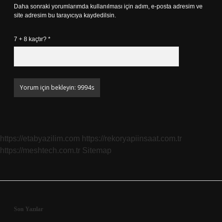
Daha sonraki yorumlarımda kullanılması için adım, e-posta adresim ve
site adresim bu tarayıcıya kaydedilsin.
7 + 8 kaçtır?
*
https://etabyazilim.com
https://rekoryapiinsaat.com.tr
https://meshtech.com.tr
Sitemap
Sidebar
Son Yazılar