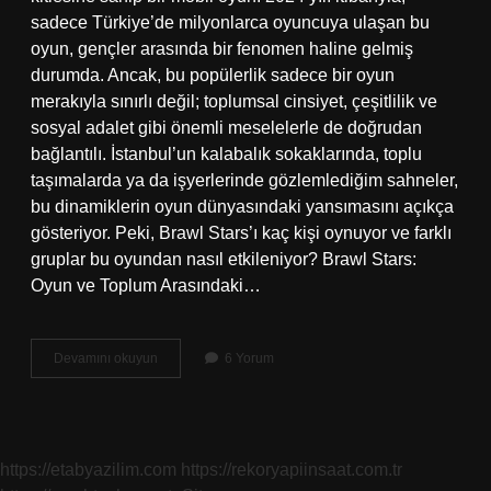
sadece Türkiye’de milyonlarca oyuncuya ulaşan bu
oyun, gençler arasında bir fenomen haline gelmiş
durumda. Ancak, bu popülerlik sadece bir oyun
merakıyla sınırlı değil; toplumsal cinsiyet, çeşitlilik ve
sosyal adalet gibi önemli meselelerle de doğrudan
bağlantılı. İstanbul’un kalabalık sokaklarında, toplu
taşımalarda ya da işyerlerinde gözlemlediğim sahneler,
bu dinamiklerin oyun dünyasındaki yansımasını açıkça
gösteriyor. Peki, Brawl Stars’ı kaç kişi oynuyor ve farklı
gruplar bu oyundan nasıl etkileniyor? Brawl Stars:
Oyun ve Toplum Arasındaki…
Brawl
Devamını okuyun
6 Yorum
Stars’ı
kaç
kişi
oynuyor
2024
https://etabyazilim.com
https://rekoryapiinsaat.com.tr
?