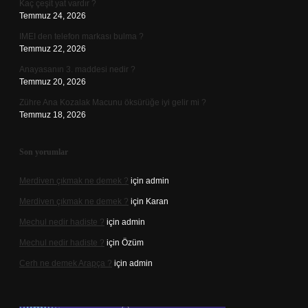
Kaç çeşit yat vardır ?
Temmuz 24, 2026
IMEI den telefon markası bulma ?
Temmuz 22, 2026
Anayasanın 3. maddesi nedir ?
Temmuz 20, 2026
Zühre Ana Kozalak Macunu öksürüğe iyi gelir mi ?
Temmuz 18, 2026
Son yorumlar
Merdiven çıkmak ne demek ?
için
admin
Merdiven çıkmak ne demek ?
için
Karan
Mechul nedir hadiste ?
için
admin
Mechul nedir hadiste ?
için
Özüm
Cerh ne demek Arapça ?
için
admin