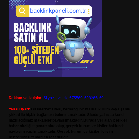
Reklam ve İletişim:
Skype: live:.cid.575569c608265c69
Yasal Uyarı:
Bu internet sitesi, herhangi bir marka, kurum veya şahıs
şirketi ile hiçbir bağlantısı bulunmamaktadır. Sitede yalnızca kendi
hazırladığımız makaleler paylaşılmaktadır. Burada yer alan içerikler
haber niteliği taşımamakta olup, gerçek kurum ve kişiler hakkında
paylaşım yapılmamaktadır. Gerçek kurum ve kişiler ile isim
benzerlikleri tamamen tesadüfidir.