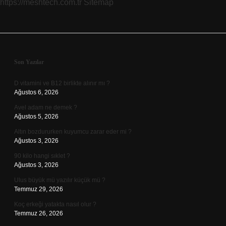
https://meshtech.com.tr
Sitemap
Sidebar
Son Yazılar
D vitamini ve B12 birlikte alınır mı ?
Ağustos 6, 2026
Avel adam ne demek ?
Ağustos 5, 2026
Altın bozdururken kuyumcu zarar eder mi ?
Ağustos 3, 2026
90 kilo hangi sıklet ?
Ağustos 3, 2026
Ulus büyük mü yazılır küçük mü ?
Temmuz 29, 2026
Koç erkeği yatakta nasıl olur ?
Temmuz 26, 2026