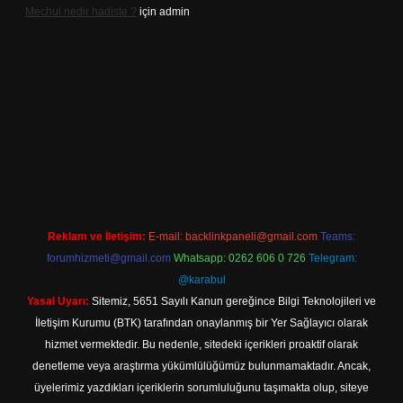
Mechul nedir hadiste ?
için
admin
tps://www.betexper.xyz/
elexbetgiris.org
Reklam ve İletişim:
E-mail:
backlinkpaneli@gmail.com
Teams:
forumhizmeti@gmail.com
Whatsapp: 0262 606 0 726
Telegram:
@karabul
Yasal Uyarı:
Sitemiz, 5651 Sayılı Kanun gereğince Bilgi Teknolojileri ve
İletişim Kurumu (BTK) tarafından onaylanmış bir Yer Sağlayıcı olarak
hizmet vermektedir. Bu nedenle, sitedeki içerikleri proaktif olarak
denetleme veya araştırma yükümlülüğümüz bulunmamaktadır. Ancak,
üyelerimiz yazdıkları içeriklerin sorumluluğunu taşımakta olup, siteye