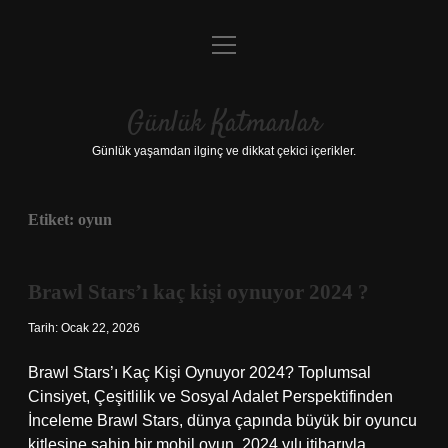
menüyü
Anasayfa
aç
Gizlilik Politikası
Günlük Katmanlar
Yasal Uyarı
Günlük yaşamdan ilginç ve dikkat çekici içerikler.
Hakkımızda
Etiket:
oyun
Hakkımızda
Brawl Stars’ı kaç kişi oynuyor 2024 ?
Tarih: Ocak 22, 2026
Brawl Stars’ı Kaç Kişi Oynuyor 2024? Toplumsal
Cinsiyet, Çeşitlilik ve Sosyal Adalet Perspektifinden
İnceleme Brawl Stars, dünya çapında büyük bir oyuncu
kitlesine sahip bir mobil oyun. 2024 yılı itibarıyla,