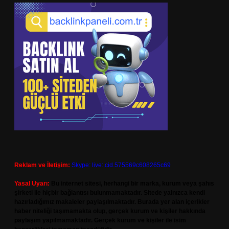
Reklam ve İletişim:
Skype: live:.cid.575569c608265c69
Yasal Uyarı:
Bu internet sitesi, herhangi bir marka, kurum veya şahıs
şirketi ile hiçbir bağlantısı bulunmamaktadır. Sitede yalnızca kendi
hazırladığımız makaleler paylaşılmaktadır. Burada yer alan içerikler
haber niteliği taşımamakta olup, gerçek kurum ve kişiler hakkında
paylaşım yapılmamaktadır. Gerçek kurum ve kişiler ile isim