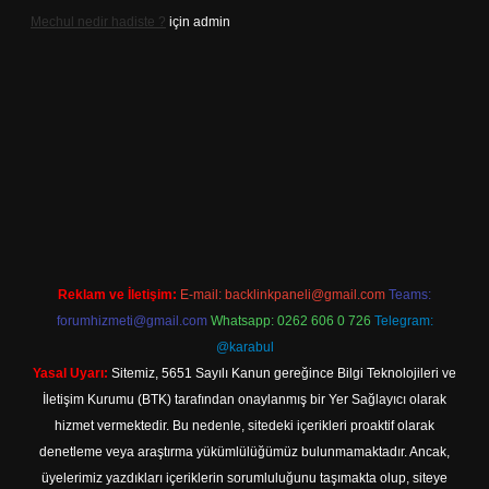
Mechul nedir hadiste ?
için
admin
betexper.xyz/
elexbetgiris.org
Reklam ve İletişim:
E-mail:
backlinkpaneli@gmail.com
Teams:
forumhizmeti@gmail.com
Whatsapp: 0262 606 0 726
Telegram:
@karabul
Yasal Uyarı:
Sitemiz, 5651 Sayılı Kanun gereğince Bilgi Teknolojileri ve
İletişim Kurumu (BTK) tarafından onaylanmış bir Yer Sağlayıcı olarak
hizmet vermektedir. Bu nedenle, sitedeki içerikleri proaktif olarak
denetleme veya araştırma yükümlülüğümüz bulunmamaktadır. Ancak,
üyelerimiz yazdıkları içeriklerin sorumluluğunu taşımakta olup, siteye