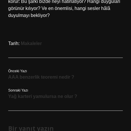
korur: Bu şarkı bizde neyi hatırlatıyor? Hangi duyguları
görünür kılıyor? Ve en önemlisi, hangi sesler hâlâ
duyulmayı bekliyor?
Tarih:
Makaleler
Önceki Yazı
AAA benzerlik teoremi nedir ?
Sonraki Yazı
Yağ karteri yamulursa ne olur ?
Bir yanıt yazın