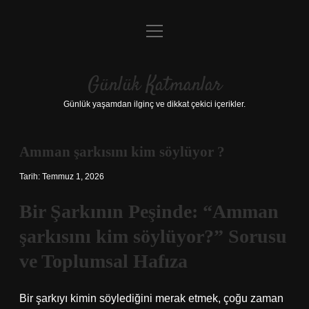
menüyü
Anasayfa
aç
Gizlilik Politikası
Günlük Katmanlar
Yasal Uyarı
Günlük yaşamdan ilginç ve dikkat çekici içerikler.
Hakkımızda
Amman şarkısını kim söylüyor ?
Hakkımızda
Tarih: Temmuz 1, 2026
Bir Şarkının Peşinde: “Amman
şarkısını kim söylüyor?” Sorusu
ve Toplumsal Hafıza
Bir şarkıyı kimin söylediğini merak etmek, çoğu zaman