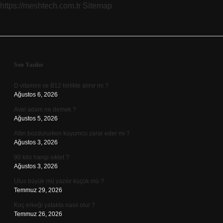
https://meshtech.com.tr
Sitemap
Sidebar
Son Yazılar
D vitamini ve B12 birlikte alınır mı ?
Ağustos 6, 2026
Avel adam ne demek ?
Ağustos 5, 2026
Altın bozdururken kuyumcu zarar eder mi ?
Ağustos 3, 2026
90 kilo hangi sıklet ?
Ağustos 3, 2026
Ulus büyük mü yazılır küçük mü ?
Temmuz 29, 2026
Koç erkeği yatakta nasıl olur ?
Temmuz 26, 2026