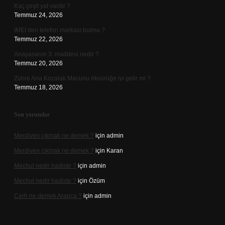
Kaç çeşit yat vardır ?
Temmuz 24, 2026
IMEI den telefon markası bulma ?
Temmuz 22, 2026
Anayasanın 3. maddesi nedir ?
Temmuz 20, 2026
Zühre Ana Kozalak Macunu öksürüğe iyi gelir mi ?
Temmuz 18, 2026
Son yorumlar
Merdiven çıkmak ne demek ?
için
admin
Merdiven çıkmak ne demek ?
için
Karan
Mechul nedir hadiste ?
için
admin
Mechul nedir hadiste ?
için
Özüm
Cerh ne demek Arapça ?
için
admin