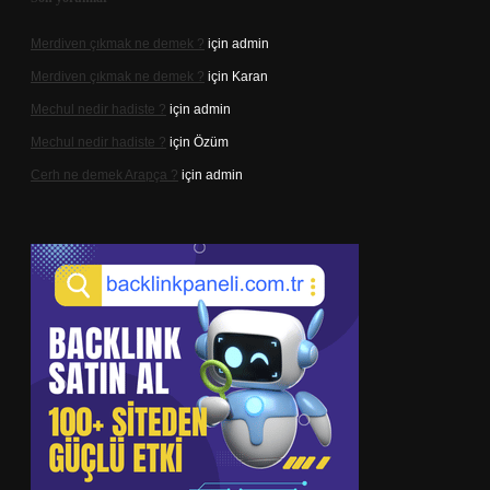
Merdiven çıkmak ne demek ?
için
admin
Merdiven çıkmak ne demek ?
için
Karan
Mechul nedir hadiste ?
için
admin
Mechul nedir hadiste ?
için
Özüm
Cerh ne demek Arapça ?
için
admin