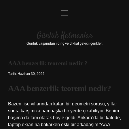
menüyü
Anasayfa
aç
Gizlilik Politikası
Günlük Katmanlar
Yasal Uyarı
Günlük yaşamdan ilginç ve dikkat çekici içerikler.
Hakkımızda
AAA benzerlik teoremi nedir ?
Hakkımızda
Tarih: Haziran 30, 2026
AAA benzerlik teoremi nedir?
Bazen lise yıllarından kalan bir geometri sorusu, yıllar
sonra karşımıza bambaşka bir yerde çıkabiliyor. Benim
başıma da tam olarak böyle geldi. Ankara’da bir kafede,
laptop ekranına bakarken eski bir arkadaşım “AAA