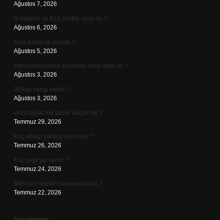
Ağustos 7, 2026
D vitamini ve B12 birlikte alınır mı ?
Ağustos 6, 2026
Avel adam ne demek ?
Ağustos 5, 2026
Altın bozdururken kuyumcu zarar eder mi ?
Ağustos 3, 2026
90 kilo hangi sıklet ?
Ağustos 3, 2026
Ulus büyük mü yazılır küçük mü ?
Temmuz 29, 2026
Koç erkeği yatakta nasıl olur ?
Temmuz 26, 2026
Kaç çeşit yat vardır ?
Temmuz 24, 2026
IMEI den telefon markası bulma ?
Temmuz 22, 2026
Son yorumlar