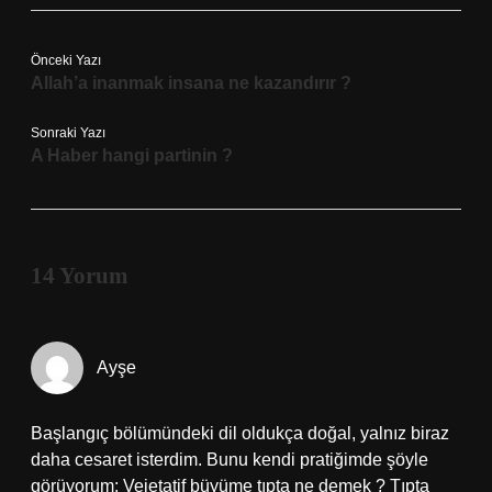
Önceki Yazı
Allah’a inanmak insana ne kazandırır ?
Sonraki Yazı
A Haber hangi partinin ?
14 Yorum
Ayşe
Başlangıç bölümündeki dil oldukça doğal, yalnız biraz
daha cesaret isterdim. Bunu kendi pratiğimde şöyle
görüyorum: Vejetatif büyüme tıpta ne demek ? Tıpta