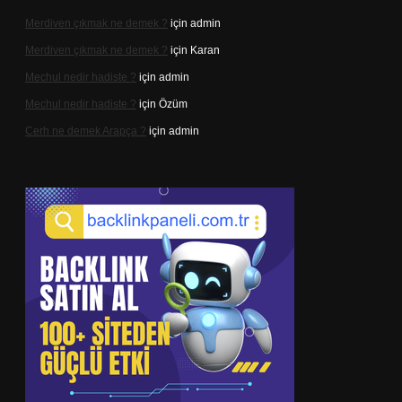
Merdiven çıkmak ne demek ?
için
admin
Merdiven çıkmak ne demek ?
için
Karan
Mechul nedir hadiste ?
için
admin
Mechul nedir hadiste ?
için
Özüm
Cerh ne demek Arapça ?
için
admin