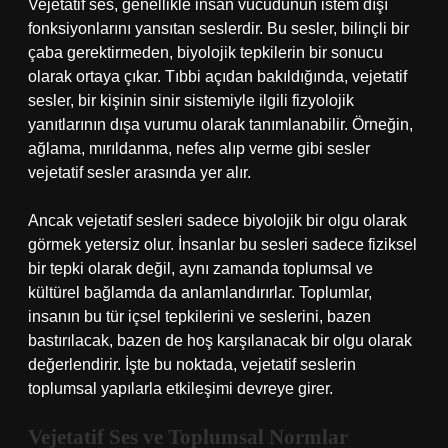
Vejetatif ses, genellikle insan vücudunun istem dışı
fonksiyonlarını yansıtan seslerdir. Bu sesler, bilinçli bir
çaba gerektirmeden, biyolojik tepkilerin bir sonucu
olarak ortaya çıkar. Tıbbi açıdan bakıldığında, vejetatif
sesler, bir kişinin sinir sistemiyle ilgili fizyolojik
yanıtlarının dışa vurumu olarak tanımlanabilir. Örneğin,
ağlama, mırıldanma, nefes alıp verme gibi sesler
vejetatif sesler arasında yer alır.
Ancak vejetatif sesleri sadece biyolojik bir olgu olarak
görmek yetersiz olur. İnsanlar bu sesleri sadece fiziksel
bir tepki olarak değil, aynı zamanda toplumsal ve
kültürel bağlamda da anlamlandırırlar. Toplumlar,
insanın bu tür içsel tepkilerini ve seslerini, bazen
bastırılacak, bazen de hoş karşılanacak bir olgu olarak
değerlendirir. İşte bu noktada, vejetatif seslerin
toplumsal yapılarla etkileşimi devreye girer.
Vejetatif Ses ve Toplumsal Normlar