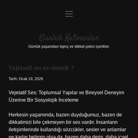
menüyü
Anasayfa
aç
Gizlilik Politikası
Günlük Katmanlar
Yasal Uyarı
Günlük yaşamdan ilginç ve dikkat çekici içerikler.
Hakkımızda
Vejetatif ses ne demek ?
Hakkımızda
Tarih: Ocak 19, 2026
Vejetatif Ses: Toplumsal Yapılar ve Bireysel Deneyim
Üzerine Bir Sosyolojik İnceleme
Herkesin yaşamında, bazen duyduğumuz, bazen de
dikkatimizi bile çekmeyen bir ses vardır. İnsanların
iletişimlerinde kullandığı sözcükler, sesler ve anlamlar
ne kadar belirgin olsa da, bazen daha derin, daha içsel