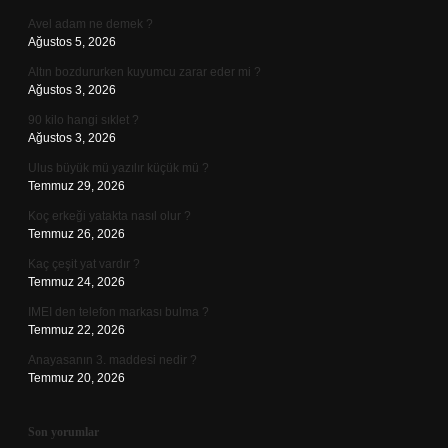
Avel adam ne demek ?
Ağustos 5, 2026
Altın bozdururken kuyumcu zarar eder mi ?
Ağustos 3, 2026
90 kilo hangi sıklet ?
Ağustos 3, 2026
Ulus büyük mü yazılır küçük mü ?
Temmuz 29, 2026
Koç erkeği yatakta nasıl olur ?
Temmuz 26, 2026
Kaç çeşit yat vardır ?
Temmuz 24, 2026
IMEI den telefon markası bulma ?
Temmuz 22, 2026
Anayasanın 3. maddesi nedir ?
Temmuz 20, 2026
Son yorumlar