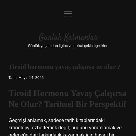
menüyü
Anasayfa
aç
Gizlilik Politikası
Günlük Katmanlar
Yasal Uyarı
Günlük yaşamdan ilginç ve dikkat çekici içerikler.
Hakkımızda
Tiroid hormonu yavaş çalışırsa ne olur ?
Hakkımızda
Tarih: Mayıs 14, 2026
Tiroid Hormonu Yavaş Çalışırsa
Ne Olur? Tarihsel Bir Perspektif
Geçmişi anlamak, sadece tarih kitaplarındaki
kronolojiyi ezberlemek değil; bugünü yorumlamak ve
geleceğe dair farkındalık kazanmak için hayati bir