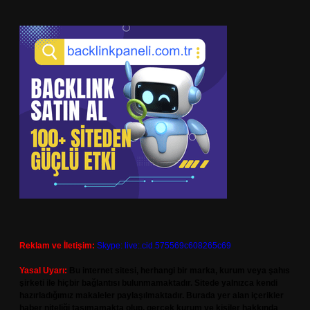
Reklam ve İletişim:
Skype: live:.cid.575569c608265c69
Yasal Uyarı:
Bu internet sitesi, herhangi bir marka, kurum veya şahıs
şirketi ile hiçbir bağlantısı bulunmamaktadır. Sitede yalnızca kendi
hazırladığımız makaleler paylaşılmaktadır. Burada yer alan içerikler
haber niteliği taşımamakta olup, gerçek kurum ve kişiler hakkında