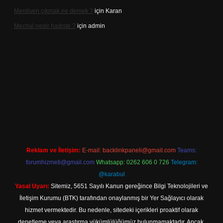
Merdiven çıkmak ne demek ?
için
Karan
Mechul nedir hadiste ?
için
admin
.betexper.xyz/
elexbetgiris.org
Reklam ve İletişim:
E-mail:
backlinkpaneli@gmail.com
Teams:
forumhizmeti@gmail.com
Whatsapp: 0262 606 0 726
Telegram:
@karabul
Yasal Uyarı:
Sitemiz, 5651 Sayılı Kanun gereğince Bilgi Teknolojileri ve
İletişim Kurumu (BTK) tarafından onaylanmış bir Yer Sağlayıcı olarak
hizmet vermektedir. Bu nedenle, sitedeki içerikleri proaktif olarak
denetleme veya araştırma yükümlülüğümüz bulunmamaktadır. Ancak,