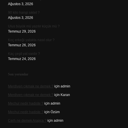
Ağustos 3, 2026
90 kilo hangi sıklet ?
Ağustos 3, 2026
Ulus büyük mü yazılır küçük mü ?
Temmuz 29, 2026
Koç erkeği yatakta nasıl olur ?
Temmuz 26, 2026
Kaç çeşit yat vardır ?
Temmuz 24, 2026
Son yorumlar
Merdiven çıkmak ne demek ?
için
admin
Merdiven çıkmak ne demek ?
için
Karan
Mechul nedir hadiste ?
için
admin
Mechul nedir hadiste ?
için
Özüm
Cerh ne demek Arapça ?
için
admin