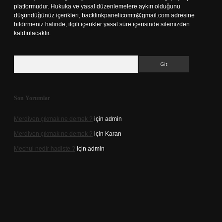
platformudur. Hukuka ve yasal düzenlemelere aykırı olduğunu
düşündüğünüz içerikleri,
backlinkpanelicomtr@gmail.com
adresine
bildirmeniz halinde, ilgili içerikler yasal süre içerisinde sitemizden
kaldırılacaktır.
Arama
Son Yorumlar
Merdiven çıkmak ne demek ?
için
admin
Merdiven çıkmak ne demek ?
için
Karan
Mechul nedir hadiste ?
için
admin