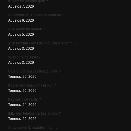
Kusem ne anlama gelir ?
Ağustos 7, 2026
D vitamini ve B12 birlikte alınır mı ?
Ağustos 6, 2026
Avel adam ne demek ?
Ağustos 5, 2026
Altın bozdururken kuyumcu zarar eder mi ?
Ağustos 3, 2026
90 kilo hangi sıklet ?
Ağustos 3, 2026
Ulus büyük mü yazılır küçük mü ?
Temmuz 29, 2026
Koç erkeği yatakta nasıl olur ?
Temmuz 26, 2026
Kaç çeşit yat vardır ?
Temmuz 24, 2026
IMEI den telefon markası bulma ?
Temmuz 22, 2026
Anayasanın 3. maddesi nedir ?