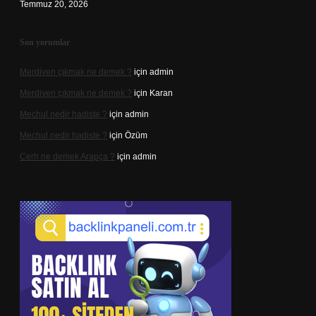
Temmuz 20, 2026
Son yorumlar
Merdiven çıkmak ne demek ?
için
admin
Merdiven çıkmak ne demek ?
için
Karan
Mechul nedir hadiste ?
için
admin
Mechul nedir hadiste ?
için
Özüm
Cerh ne demek Arapça ?
için
admin