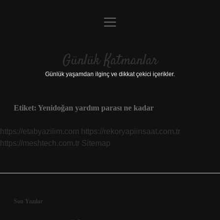
menüyü
Anasayfa
aç
Gizlilik Politikası
Günlük Katmanlar
Yasal Uyarı
Günlük yaşamdan ilginç ve dikkat çekici içerikler.
Hakkımızda
Etiket:
Yenidoğan yardım parası ne kadar
Hakkımızda
https://etabyazilim.com
https://rekoryapiinsaat.com.tr
https://meshtech.com.tr
Sitemap
Sidebar
Son Yazılar