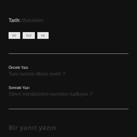
Tarih:
Makaleler
bir
hct
ve
Önceki Yazı
Tam tazmin ilkesi nedir ?
Sonraki Yazı
Silivri minibüsleri nereden kalkıyor ?
Bir yanıt yazın