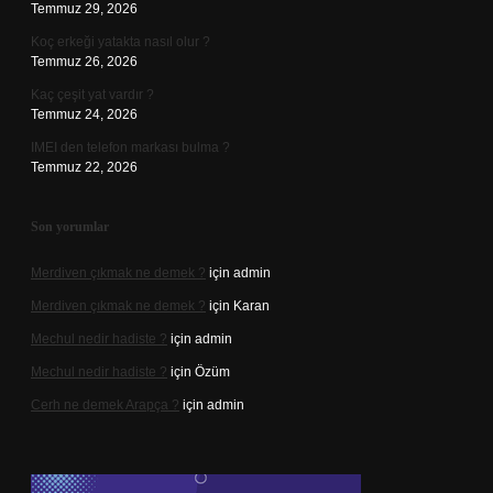
Temmuz 29, 2026
Koç erkeği yatakta nasıl olur ?
Temmuz 26, 2026
Kaç çeşit yat vardır ?
Temmuz 24, 2026
IMEI den telefon markası bulma ?
Temmuz 22, 2026
Son yorumlar
Merdiven çıkmak ne demek ?
için
admin
Merdiven çıkmak ne demek ?
için
Karan
Mechul nedir hadiste ?
için
admin
Mechul nedir hadiste ?
için
Özüm
Cerh ne demek Arapça ?
için
admin