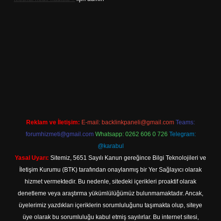
betexper.xyz/
elexbetgiris.org
Reklam ve İletişim:
E-mail:
backlinkpaneli@gmail.com
Teams:
forumhizmeti@gmail.com
Whatsapp: 0262 606 0 726
Telegram:
@karabul
Yasal Uyarı:
Sitemiz, 5651 Sayılı Kanun gereğince Bilgi Teknolojileri ve
İletişim Kurumu (BTK) tarafından onaylanmış bir Yer Sağlayıcı olarak
hizmet vermektedir. Bu nedenle, sitedeki içerikleri proaktif olarak
denetleme veya araştırma yükümlülüğümüz bulunmamaktadır. Ancak,
üyelerimiz yazdıkları içeriklerin sorumluluğunu taşımakta olup, siteye
üye olarak bu sorumluluğu kabul etmiş sayılırlar. Bu internet sitesi,