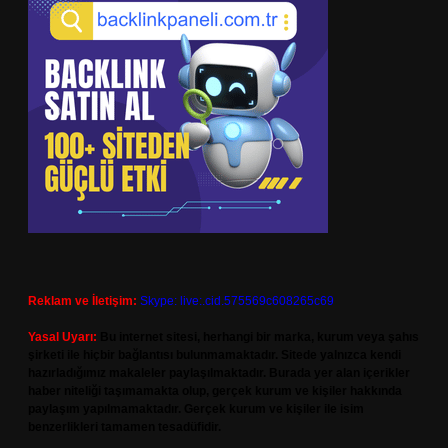
Reklam ve İletişim:
Skype: live:.cid.575569c608265c69
Yasal Uyarı:
Bu internet sitesi, herhangi bir marka, kurum veya şahıs
şirketi ile hiçbir bağlantısı bulunmamaktadır. Sitede yalnızca kendi
hazırladığımız makaleler paylaşılmaktadır. Burada yer alan içerikler
haber niteliği taşımamakta olup, gerçek kurum ve kişiler hakkında
paylaşım yapılmamaktadır. Gerçek kurum ve kişiler ile isim
benzerlikleri tamamen tesadüfidir.