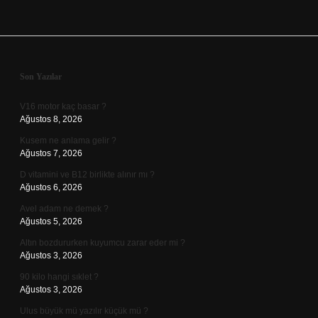
Sidebar
Son Yazılar
V16 motor kaç basar ?
Ağustos 8, 2026
Kusem ne anlama gelir ?
Ağustos 7, 2026
D vitamini ve B12 birlikte alınır mı ?
Ağustos 6, 2026
Avel adam ne demek ?
Ağustos 5, 2026
Altın bozdururken kuyumcu zarar eder mi ?
Ağustos 3, 2026
90 kilo hangi sıklet ?
Ağustos 3, 2026
Ulus büyük mü yazılır küçük mü ?