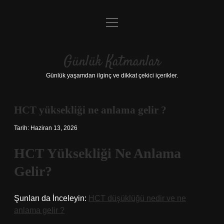
menüyü
Anasayfa
aç
Gizlilik Politikası
Günlük Katmanlar
Yasal Uyarı
Günlük yaşamdan ilginç ve dikkat çekici içerikler.
Hakkımızda
HCT yüksekliği ne anlama gelir ?
Hakkımızda
Tarih: Haziran 13, 2026
HCT Yüksekliği Ne Anlama
Gelir?
Şunları da İnceleyin:
HCT düşüklüğü nedir ve ne
anlama gelir ?