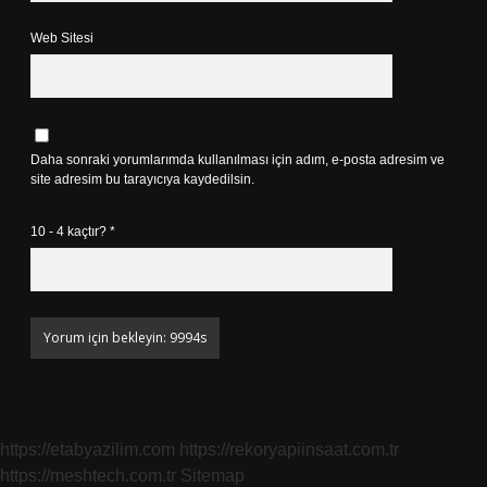
Web Sitesi
Daha sonraki yorumlarımda kullanılması için adım, e-posta adresim ve
site adresim bu tarayıcıya kaydedilsin.
10 - 4 kaçtır?
*
https://etabyazilim.com
https://rekoryapiinsaat.com.tr
https://meshtech.com.tr
Sitemap