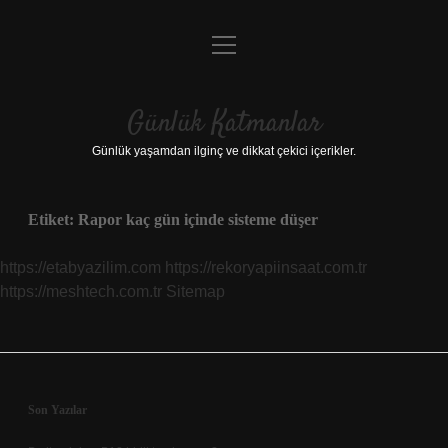
menüyü
Anasayfa
aç
Gizlilik Politikası
Günlük Katmanlar
Yasal Uyarı
Günlük yaşamdan ilginç ve dikkat çekici içerikler.
Hakkımızda
Etiket:
Rapor kaç gün içinde sisteme düşer
Hakkımızda
https://etabyazilim.com
https://rekoryapiinsaat.com.tr
https://meshtech.com.tr
Sitemap
Sidebar
Son Yazılar