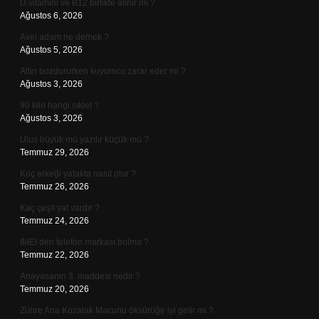
D vitamini ve B12 birlikte alınır mı ?
Ağustos 6, 2026
Avel adam ne demek ?
Ağustos 5, 2026
Altın bozdururken kuyumcu zarar eder mi ?
Ağustos 3, 2026
90 kilo hangi sıklet ?
Ağustos 3, 2026
Ulus büyük mü yazılır küçük mü ?
Temmuz 29, 2026
Koç erkeği yatakta nasıl olur ?
Temmuz 26, 2026
Kaç çeşit yat vardır ?
Temmuz 24, 2026
IMEI den telefon markası bulma ?
Temmuz 22, 2026
Anayasanın 3. maddesi nedir ?
Temmuz 20, 2026
Zühre Ana Kozalak Macunu öksürüğe iyi gelir mi ?