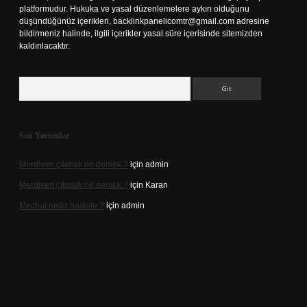
platformudur. Hukuka ve yasal düzenlemelere aykırı olduğunu
düşündüğünüz içerikleri,
backlinkpanelicomtr@gmail.com
adresine
bildirmeniz halinde, ilgili içerikler yasal süre içerisinde sitemizden
kaldırılacaktır.
Arama
Son Yorumlar
Merdiven çıkmak ne demek ?
için
admin
Merdiven çıkmak ne demek ?
için
Karan
Mechul nedir hadiste ?
için
admin