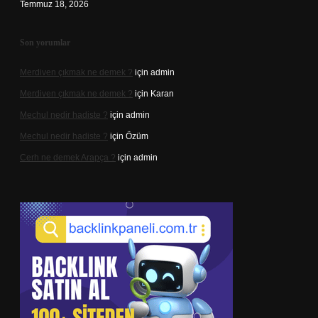
Temmuz 18, 2026
Son yorumlar
Merdiven çıkmak ne demek ?
için
admin
Merdiven çıkmak ne demek ?
için
Karan
Mechul nedir hadiste ?
için
admin
Mechul nedir hadiste ?
için
Özüm
Cerh ne demek Arapça ?
için
admin