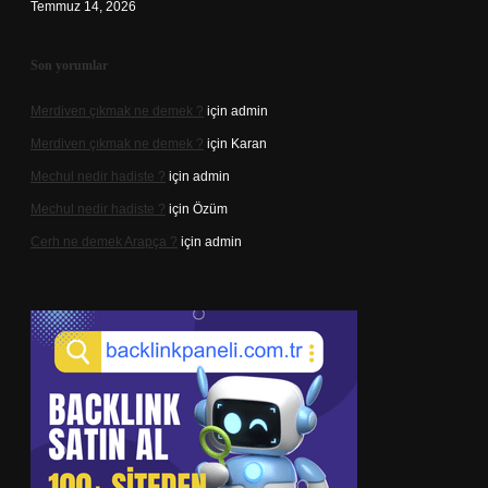
Temmuz 14, 2026
Son yorumlar
Merdiven çıkmak ne demek ?
için
admin
Merdiven çıkmak ne demek ?
için
Karan
Mechul nedir hadiste ?
için
admin
Mechul nedir hadiste ?
için
Özüm
Cerh ne demek Arapça ?
için
admin