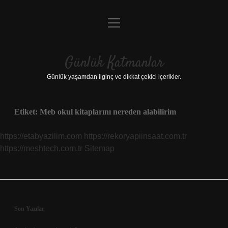
menüyü
Anasayfa
aç
Gizlilik Politikası
Günlük Katmanlar
Yasal Uyarı
Günlük yaşamdan ilginç ve dikkat çekici içerikler.
Hakkımızda
Etiket:
Meb okul kitaplarını nereden alabilirim
Hakkımızda
https://etabyazilim.com
https://rekoryapiinsaat.com.tr
https://meshtech.com.tr
Sitemap
Sidebar
Son Yazılar