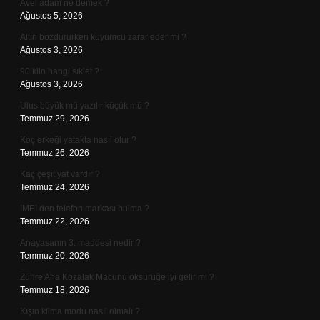
Avel adam ne demek ?
Ağustos 5, 2026
Altın bozdururken kuyumcu zarar eder mi ?
Ağustos 3, 2026
90 kilo hangi sıklet ?
Ağustos 3, 2026
Ulus büyük mü yazılır küçük mü ?
Temmuz 29, 2026
Koç erkeği yatakta nasıl olur ?
Temmuz 26, 2026
Kaç çeşit yat vardır ?
Temmuz 24, 2026
IMEI den telefon markası bulma ?
Temmuz 22, 2026
Anayasanın 3. maddesi nedir ?
Temmuz 20, 2026
Zühre Ana Kozalak Macunu öksürüğe iyi gelir mi ?
Temmuz 18, 2026
Kışın klima modu nasıl olmalı ?