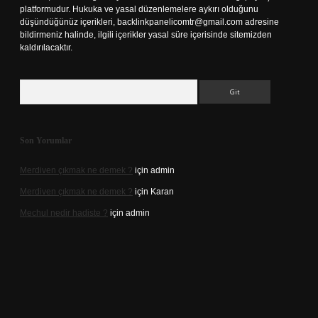
platformudur. Hukuka ve yasal düzenlemelere aykırı olduğunu
düşündüğünüz içerikleri,
backlinkpanelicomtr@gmail.com
adresine
bildirmeniz halinde, ilgili içerikler yasal süre içerisinde sitemizden
kaldırılacaktır.
Arama
Son Yorumlar
Merdiven çıkmak ne demek ?
için
admin
Merdiven çıkmak ne demek ?
için
Karan
Mechul nedir hadiste ?
için
admin