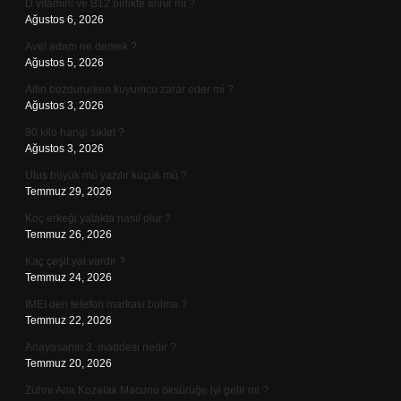
D vitamini ve B12 birlikte alınır mı ?
Ağustos 6, 2026
Avel adam ne demek ?
Ağustos 5, 2026
Altın bozdururken kuyumcu zarar eder mi ?
Ağustos 3, 2026
90 kilo hangi sıklet ?
Ağustos 3, 2026
Ulus büyük mü yazılır küçük mü ?
Temmuz 29, 2026
Koç erkeği yatakta nasıl olur ?
Temmuz 26, 2026
Kaç çeşit yat vardır ?
Temmuz 24, 2026
IMEI den telefon markası bulma ?
Temmuz 22, 2026
Anayasanın 3. maddesi nedir ?
Temmuz 20, 2026
Zühre Ana Kozalak Macunu öksürüğe iyi gelir mi ?