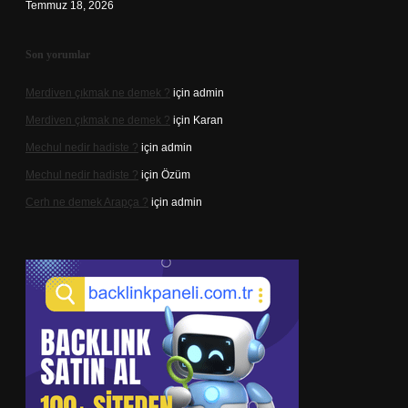
Temmuz 18, 2026
Son yorumlar
Merdiven çıkmak ne demek ?
için
admin
Merdiven çıkmak ne demek ?
için
Karan
Mechul nedir hadiste ?
için
admin
Mechul nedir hadiste ?
için
Özüm
Cerh ne demek Arapça ?
için
admin