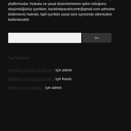
platformudur. Hukuka ve yasal düzenlemelere aykırı olduğunu
düşündüğünüz içerikleri,
backlinkpanelicomtr@gmail.com
adresine
bildirmeniz halinde, ilgili içerikler yasal süre içerisinde sitemizden
kaldırılacaktır.
Arama
Son Yorumlar
Merdiven çıkmak ne demek ?
için
admin
Merdiven çıkmak ne demek ?
için
Karan
Mechul nedir hadiste ?
için
admin