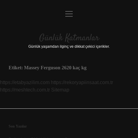
menüyü
Anasayfa
aç
Gizlilik Politikası
Günlük Katmanlar
Yasal Uyarı
Günlük yaşamdan ilginç ve dikkat çekici içerikler.
Hakkımızda
Etiket:
Massey Ferguson 2620 kaç kg
Hakkımızda
https://etabyazilim.com
https://rekoryapiinsaat.com.tr
https://meshtech.com.tr
Sitemap
Sidebar
Son Yazılar