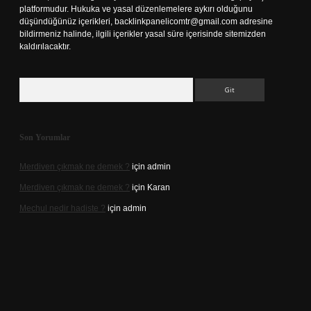
platformudur. Hukuka ve yasal düzenlemelere aykırı olduğunu
düşündüğünüz içerikleri,
backlinkpanelicomtr@gmail.com
adresine
bildirmeniz halinde, ilgili içerikler yasal süre içerisinde sitemizden
kaldırılacaktır.
Arama
Son Yorumlar
Merdiven çıkmak ne demek ?
için
admin
Merdiven çıkmak ne demek ?
için
Karan
Mechul nedir hadiste ?
için
admin