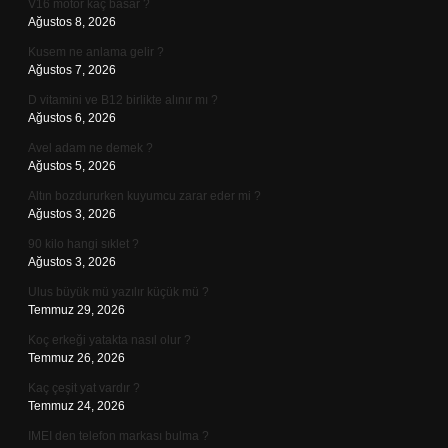
V16 motor kaç basar ?
Ağustos 8, 2026
Kusem ne anlama gelir ?
Ağustos 7, 2026
D vitamini ve B12 birlikte alınır mı ?
Ağustos 6, 2026
Avel adam ne demek ?
Ağustos 5, 2026
Altın bozdururken kuyumcu zarar eder mi ?
Ağustos 3, 2026
90 kilo hangi sıklet ?
Ağustos 3, 2026
Ulus büyük mü yazılır küçük mü ?
Temmuz 29, 2026
Koç erkeği yatakta nasıl olur ?
Temmuz 26, 2026
Kaç çeşit yat vardır ?
Temmuz 24, 2026
IMEI den telefon markası bulma ?