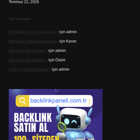
Temmuz 22, 2026
Son yorumlar
Merdiven çıkmak ne demek ?
için
admin
Merdiven çıkmak ne demek ?
için
Karan
Mechul nedir hadiste ?
için
admin
Mechul nedir hadiste ?
için
Özüm
Cerh ne demek Arapça ?
için
admin