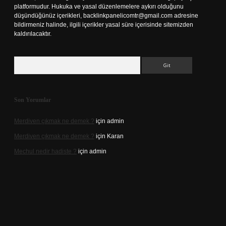
platformudur. Hukuka ve yasal düzenlemelere aykırı olduğunu
düşündüğünüz içerikleri,
backlinkpanelicomtr@gmail.com
adresine
bildirmeniz halinde, ilgili içerikler yasal süre içerisinde sitemizden
kaldırılacaktır.
Arama
Son Yorumlar
Merdiven çıkmak ne demek ?
için
admin
Merdiven çıkmak ne demek ?
için
Karan
Mechul nedir hadiste ?
için
admin