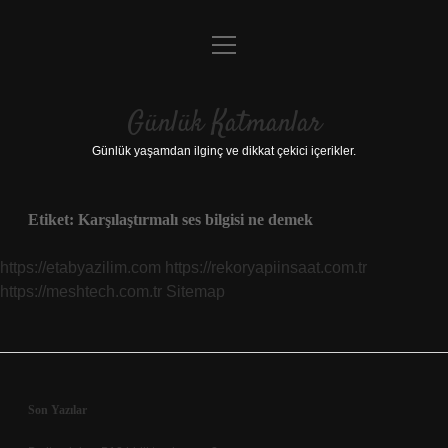
menüyü
Anasayfa
aç
Gizlilik Politikası
Günlük Katmanlar
Yasal Uyarı
Günlük yaşamdan ilginç ve dikkat çekici içerikler.
Hakkımızda
Etiket:
Karşılaştırmalı ses bilgisi ne demek
Hakkımızda
https://etabyazilim.com
https://rekoryapiinsaat.com.tr
https://meshtech.com.tr
Sitemap
Sidebar
Son Yazılar