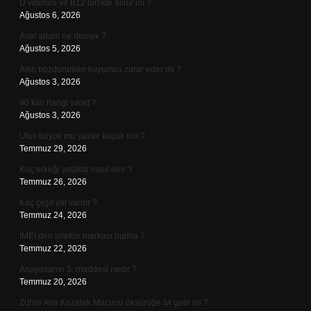
D vitamini ve B12 birlikte alınır mı ?
Ağustos 6, 2026
Avel adam ne demek ?
Ağustos 5, 2026
Altın bozdururken kuyumcu zarar eder mi ?
Ağustos 3, 2026
90 kilo hangi sıklet ?
Ağustos 3, 2026
Ulus büyük mü yazılır küçük mü ?
Temmuz 29, 2026
Koç erkeği yatakta nasıl olur ?
Temmuz 26, 2026
Kaç çeşit yat vardır ?
Temmuz 24, 2026
IMEI den telefon markası bulma ?
Temmuz 22, 2026
Anayasanın 3. maddesi nedir ?
Temmuz 20, 2026
Zühre Ana Kozalak Macunu öksürüğe iyi gelir mi ?