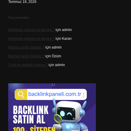
Temmuz 18, 2026
Son yorumlar
Merdiven çıkmak ne demek ?
için
admin
Merdiven çıkmak ne demek ?
için
Karan
Mechul nedir hadiste ?
için
admin
Mechul nedir hadiste ?
için
Özüm
Cerh ne demek Arapça ?
için
admin