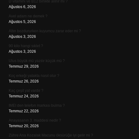
D vitamini ve B12 birlikte alınır mı ?
Ağustos 6, 2026
Avel adam ne demek ?
Ağustos 5, 2026
Altın bozdururken kuyumcu zarar eder mi ?
Ağustos 3, 2026
90 kilo hangi sıklet ?
Ağustos 3, 2026
Ulus büyük mü yazılır küçük mü ?
Temmuz 29, 2026
Koç erkeği yatakta nasıl olur ?
Temmuz 26, 2026
Kaç çeşit yat vardır ?
Temmuz 24, 2026
IMEI den telefon markası bulma ?
Temmuz 22, 2026
Anayasanın 3. maddesi nedir ?
Temmuz 20, 2026
Zühre Ana Kozalak Macunu öksürüğe iyi gelir mi ?