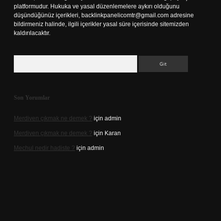
platformudur. Hukuka ve yasal düzenlemelere aykırı olduğunu
düşündüğünüz içerikleri,
backlinkpanelicomtr@gmail.com
adresine
bildirmeniz halinde, ilgili içerikler yasal süre içerisinde sitemizden
kaldırılacaktır.
Arama
Son Yorumlar
Merdiven çıkmak ne demek ?
için
admin
Merdiven çıkmak ne demek ?
için
Karan
Mechul nedir hadiste ?
için
admin