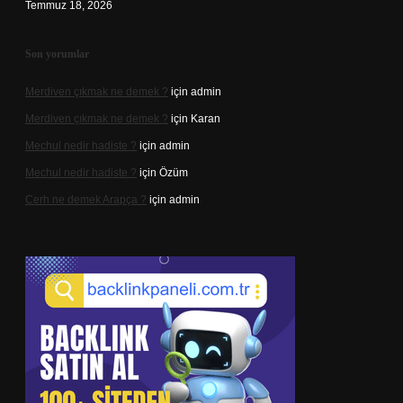
Temmuz 18, 2026
Son yorumlar
Merdiven çıkmak ne demek ?
için
admin
Merdiven çıkmak ne demek ?
için
Karan
Mechul nedir hadiste ?
için
admin
Mechul nedir hadiste ?
için
Özüm
Cerh ne demek Arapça ?
için
admin