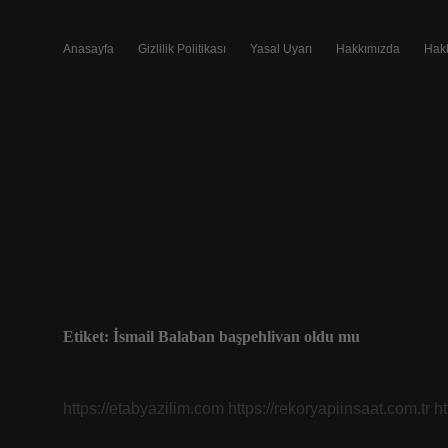
Anasayfa
Gizlilik Politikası
Yasal Uyarı
Hakkımızda
Hak
Etiket:
İsmail Balaban başpehlivan oldu mu
https://etabyazilim.com
https://rekoryapiinsaat.com.tr
h