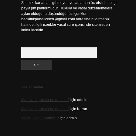
Sitemiz, kar amacı gütmeyen ve tamamen ücretsiz bir bilgi
paylaşım platformudur. Hukuka ve yasal düzenlemelere
aykırı olduğunu düşündüğünüz içerikleri,
backlinkpanelicomtr@gmail.com
adresine bildirmeniz
halinde, ilgili içerikler yasal süre içerisinde sitemizden
kaldırılacaktır.
Arama
Son Yorumlar
Merdiven çıkmak ne demek ?
için
admin
Merdiven çıkmak ne demek ?
için
Karan
Mechul nedir hadiste ?
için
admin