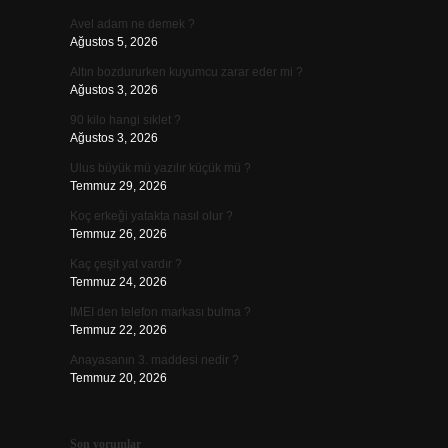
Avel adam ne demek ?
Ağustos 5, 2026
Altın bozdururken kuyumcu zarar eder mi ?
Ağustos 3, 2026
90 kilo hangi sıklet ?
Ağustos 3, 2026
Ulus büyük mü yazılır küçük mü ?
Temmuz 29, 2026
Koç erkeği yatakta nasıl olur ?
Temmuz 26, 2026
Kaç çeşit yat vardır ?
Temmuz 24, 2026
IMEI den telefon markası bulma ?
Temmuz 22, 2026
Anayasanın 3. maddesi nedir ?
Temmuz 20, 2026
Son yorumlar