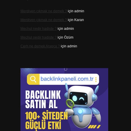
Merdiven çıkmak ne demek ?
için
admin
Merdiven çıkmak ne demek ?
için
Karan
Mechul nedir hadiste ?
için
admin
Mechul nedir hadiste ?
için
Özüm
Cerh ne demek Arapça ?
için
admin