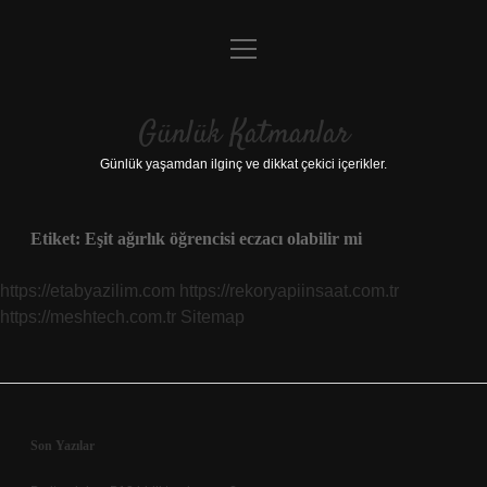
menüyü
Anasayfa
aç
Gizlilik Politikası
Günlük Katmanlar
Yasal Uyarı
Günlük yaşamdan ilginç ve dikkat çekici içerikler.
Hakkımızda
Etiket:
Eşit ağırlık öğrencisi eczacı olabilir mi
Hakkımızda
https://etabyazilim.com
https://rekoryapiinsaat.com.tr
https://meshtech.com.tr
Sitemap
Sidebar
Son Yazılar