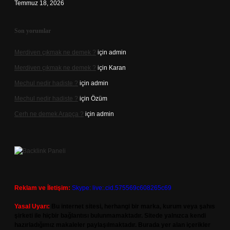
Temmuz 18, 2026
Son yorumlar
Merdiven çıkmak ne demek ?
için
admin
Merdiven çıkmak ne demek ?
için
Karan
Mechul nedir hadiste ?
için
admin
Mechul nedir hadiste ?
için
Özüm
Cerh ne demek Arapça ?
için
admin
Reklam ve İletişim:
Skype: live:.cid.575569c608265c69
Yasal Uyarı:
Bu internet sitesi, herhangi bir marka, kurum veya şahıs
şirketi ile hiçbir bağlantısı bulunmamaktadır. Sitede yalnızca kendi
hazırladığımız makaleler paylaşılmaktadır. Burada yer alan içerikler