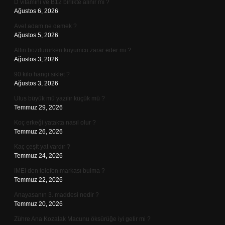
D vitamini ve B12 birlikte alınır mı ?
Ağustos 6, 2026
Avel adam ne demek ?
Ağustos 5, 2026
Altın bozdururken kuyumcu zarar eder mi ?
Ağustos 3, 2026
90 kilo hangi sıklet ?
Ağustos 3, 2026
Ulus büyük mü yazılır küçük mü ?
Temmuz 29, 2026
Koç erkeği yatakta nasıl olur ?
Temmuz 26, 2026
Kaç çeşit yat vardır ?
Temmuz 24, 2026
IMEI den telefon markası bulma ?
Temmuz 22, 2026
Anayasanın 3. maddesi nedir ?
Temmuz 20, 2026
Zühre Ana Kozalak Macunu öksürüğe iyi gelir mi ?