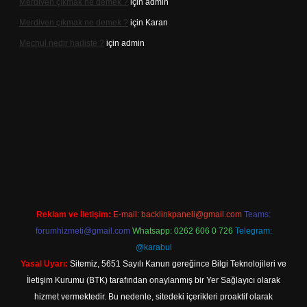
Merdiven çıkmak ne demek ?
için
admin
Merdiven çıkmak ne demek ?
için
Karan
Mechul nedir hadiste ?
için
admin
ttps://www.betexper.xyz/
elexbetgiris.org
Reklam ve İletişim:
E-mail:
backlinkpaneli@gmail.com
Teams:
forumhizmeti@gmail.com
Whatsapp: 0262 606 0 726
Telegram:
@karabul
Yasal Uyarı:
Sitemiz, 5651 Sayılı Kanun gereğince Bilgi Teknolojileri ve
İletişim Kurumu (BTK) tarafından onaylanmış bir Yer Sağlayıcı olarak
hizmet vermektedir. Bu nedenle, sitedeki içerikleri proaktif olarak