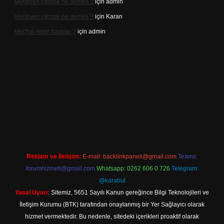
Merdiven çıkmak ne demek ?
için
admin
Merdiven çıkmak ne demek ?
için
Karan
Mechul nedir hadiste ?
için
admin
ttps://www.betexper.xyz/
elexbetgiris.org
Reklam ve İletişim:
E-mail:
backlinkpaneli@gmail.com
Teams:
forumhizmeti@gmail.com
Whatsapp: 0262 606 0 726
Telegram:
@karabul
Yasal Uyarı:
Sitemiz, 5651 Sayılı Kanun gereğince Bilgi Teknolojileri ve
İletişim Kurumu (BTK) tarafından onaylanmış bir Yer Sağlayıcı olarak
hizmet vermektedir. Bu nedenle, sitedeki içerikleri proaktif olarak