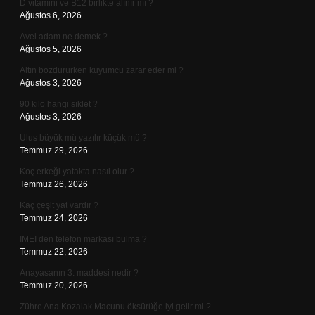
D vitamini ve B12 birlikte alınır mı ?
Ağustos 6, 2026
Avel adam ne demek ?
Ağustos 5, 2026
Altın bozdururken kuyumcu zarar eder mi ?
Ağustos 3, 2026
90 kilo hangi sıklet ?
Ağustos 3, 2026
Ulus büyük mü yazılır küçük mü ?
Temmuz 29, 2026
Koç erkeği yatakta nasıl olur ?
Temmuz 26, 2026
Kaç çeşit yat vardır ?
Temmuz 24, 2026
IMEI den telefon markası bulma ?
Temmuz 22, 2026
Anayasanın 3. maddesi nedir ?
Temmuz 20, 2026
Zühre Ana Kozalak Macunu öksürüğe iyi gelir mi ?