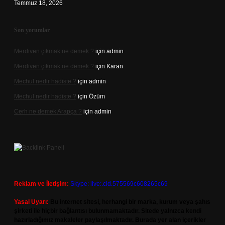
Temmuz 18, 2026
Son yorumlar
Merdiven çıkmak ne demek ?
için
admin
Merdiven çıkmak ne demek ?
için
Karan
Mechul nedir hadiste ?
için
admin
Mechul nedir hadiste ?
için
Özüm
Cerh ne demek Arapça ?
için
admin
Reklam ve İletişim:
Skype: live:.cid.575569c608265c69
Yasal Uyarı:
Bu internet sitesi, herhangi bir marka, kurum veya şahıs
şirketi ile hiçbir bağlantısı bulunmamaktadır. Sitede yalnızca kendi
hazırladığımız makaleler paylaşılmaktadır. Burada yer alan içerikler