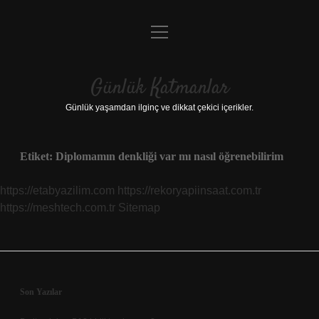
menüyü
Anasayfa
aç
Gizlilik Politikası
Günlük Katmanlar
Yasal Uyarı
Günlük yaşamdan ilginç ve dikkat çekici içerikler.
Hakkımızda
Etiket:
Diplomamın denkliği var mı nasıl öğrenebilirim
Hakkımızda
https://etabyazilim.com
https://rekoryapiinsaat.com.tr
https://meshtech.com.tr
Sitemap
Sidebar
Son Yazılar