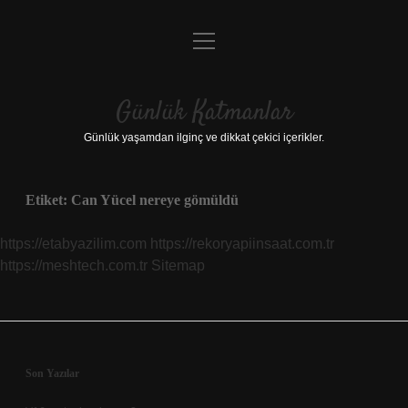
menüyü
Anasayfa
aç
Gizlilik Politikası
Günlük Katmanlar
Yasal Uyarı
Günlük yaşamdan ilginç ve dikkat çekici içerikler.
Hakkımızda
Etiket:
Can Yücel nereye gömüldü
Hakkımızda
https://etabyazilim.com
https://rekoryapiinsaat.com.tr
https://meshtech.com.tr
Sitemap
Sidebar
Son Yazılar