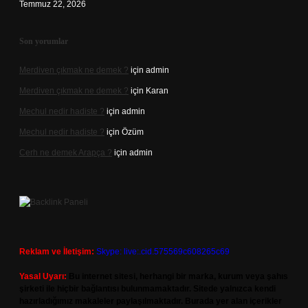
Temmuz 22, 2026
Son yorumlar
Merdiven çıkmak ne demek ?
için
admin
Merdiven çıkmak ne demek ?
için
Karan
Mechul nedir hadiste ?
için
admin
Mechul nedir hadiste ?
için
Özüm
Cerh ne demek Arapça ?
için
admin
Reklam ve İletişim:
Skype: live:.cid.575569c608265c69
Yasal Uyarı:
Bu internet sitesi, herhangi bir marka, kurum veya şahıs
şirketi ile hiçbir bağlantısı bulunmamaktadır. Sitede yalnızca kendi
hazırladığımız makaleler paylaşılmaktadır. Burada yer alan içerikler