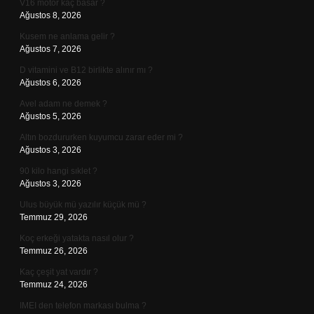
V16 motor kaç basar ?
Ağustos 8, 2026
Kusem ne anlama gelir ?
Ağustos 7, 2026
D vitamini ve B12 birlikte alınır mı ?
Ağustos 6, 2026
Avel adam ne demek ?
Ağustos 5, 2026
Altın bozdururken kuyumcu zarar eder mi ?
Ağustos 3, 2026
90 kilo hangi sıklet ?
Ağustos 3, 2026
Ulus büyük mü yazılır küçük mü ?
Temmuz 29, 2026
Koç erkeği yatakta nasıl olur ?
Temmuz 26, 2026
Kaç çeşit yat vardır ?
Temmuz 24, 2026
IMEI den telefon markası bulma ?