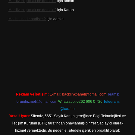
Merdiven çıkmak ne demek ?
için
admin
Merdiven çıkmak ne demek ?
için
Karan
Mechul nedir hadiste ?
için
admin
ttps://www.betexper.xyz/
elexbetgiris.org
Reklam ve İletişim:
E-mail:
backlinkpaneli@gmail.com
Teams:
forumhizmeti@gmail.com
Whatsapp: 0262 606 0 726
Telegram:
@karabul
Yasal Uyarı:
Sitemiz, 5651 Sayılı Kanun gereğince Bilgi Teknolojileri ve
İletişim Kurumu (BTK) tarafından onaylanmış bir Yer Sağlayıcı olarak
hizmet vermektedir. Bu nedenle, sitedeki içerikleri proaktif olarak