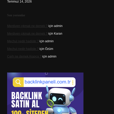
Temmuz 14, 2026
Son yorumlar
Merdiven çıkmak ne demek ?
için
admin
Merdiven çıkmak ne demek ?
için
Karan
Mechul nedir hadiste ?
için
admin
Mechul nedir hadiste ?
için
Özüm
Cerh ne demek Arapça ?
için
admin