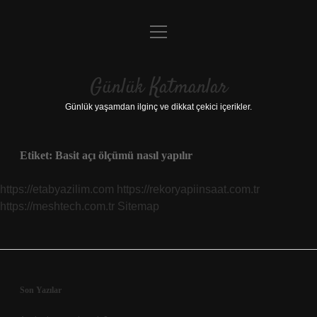
menüyü
Anasayfa
aç
Gizlilik Politikası
Günlük Katmanlar
Yasal Uyarı
Günlük yaşamdan ilginç ve dikkat çekici içerikler.
Hakkımızda
Etiket:
Basit açı ölçümü nasıl yapılır
Hakkımızda
https://etabyazilim.com
https://rekoryapiinsaat.com.tr
https://meshtech.com.tr
Sitemap
Sidebar
Son Yazılar