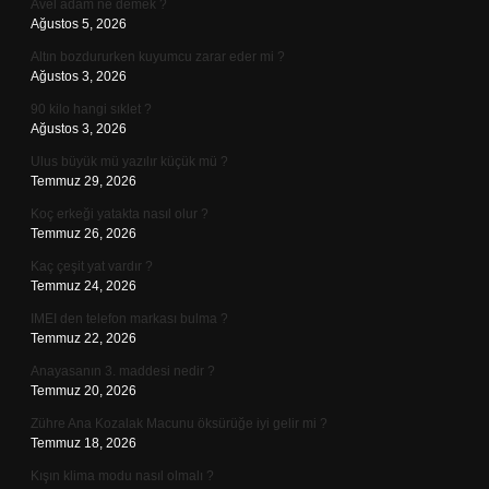
Avel adam ne demek ?
Ağustos 5, 2026
Altın bozdururken kuyumcu zarar eder mi ?
Ağustos 3, 2026
90 kilo hangi sıklet ?
Ağustos 3, 2026
Ulus büyük mü yazılır küçük mü ?
Temmuz 29, 2026
Koç erkeği yatakta nasıl olur ?
Temmuz 26, 2026
Kaç çeşit yat vardır ?
Temmuz 24, 2026
IMEI den telefon markası bulma ?
Temmuz 22, 2026
Anayasanın 3. maddesi nedir ?
Temmuz 20, 2026
Zühre Ana Kozalak Macunu öksürüğe iyi gelir mi ?
Temmuz 18, 2026
Kışın klima modu nasıl olmalı ?