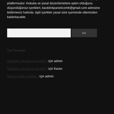
platformudur. Hukuka ve yasal düzenlemelere aykırı olduğunu
düşündüğünüz içerikleri,
backlinkpanelicomtr@gmail.com
adresine
bildirmeniz halinde, ilgili içerikler yasal süre içerisinde sitemizden
kaldırılacaktır.
Arama
Son Yorumlar
Merdiven çıkmak ne demek ?
için
admin
Merdiven çıkmak ne demek ?
için
Karan
Mechul nedir hadiste ?
için
admin