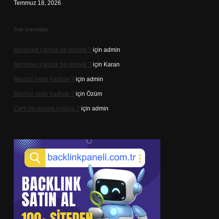
Temmuz 18, 2026
Son yorumlar
Merdiven çıkmak ne demek ?
için
admin
Merdiven çıkmak ne demek ?
için
Karan
Mechul nedir hadiste ?
için
admin
Mechul nedir hadiste ?
için
Özüm
Cerh ne demek Arapça ?
için
admin