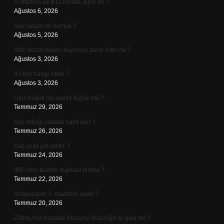
D vitamini ve B12 birlikte alınır mı ?
Ağustos 6, 2026
Avel adam ne demek ?
Ağustos 5, 2026
Altın bozdururken kuyumcu zarar eder mi ?
Ağustos 3, 2026
90 kilo hangi sıklet ?
Ağustos 3, 2026
Ulus büyük mü yazılır küçük mü ?
Temmuz 29, 2026
Koç erkeği yatakta nasıl olur ?
Temmuz 26, 2026
Kaç çeşit yat vardır ?
Temmuz 24, 2026
IMEI den telefon markası bulma ?
Temmuz 22, 2026
Anayasanın 3. maddesi nedir ?
Temmuz 20, 2026
Zühre Ana Kozalak Macunu öksürüğe iyi gelir mi ?