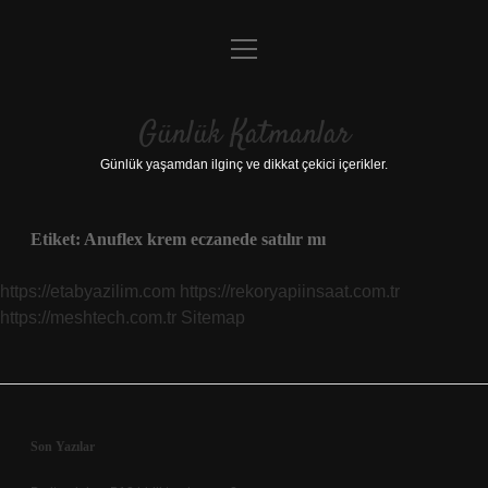
menüyü
Anasayfa
aç
Gizlilik Politikası
Günlük Katmanlar
Yasal Uyarı
Günlük yaşamdan ilginç ve dikkat çekici içerikler.
Hakkımızda
Etiket:
Anuflex krem eczanede satılır mı
Hakkımızda
https://etabyazilim.com
https://rekoryapiinsaat.com.tr
https://meshtech.com.tr
Sitemap
Sidebar
Son Yazılar