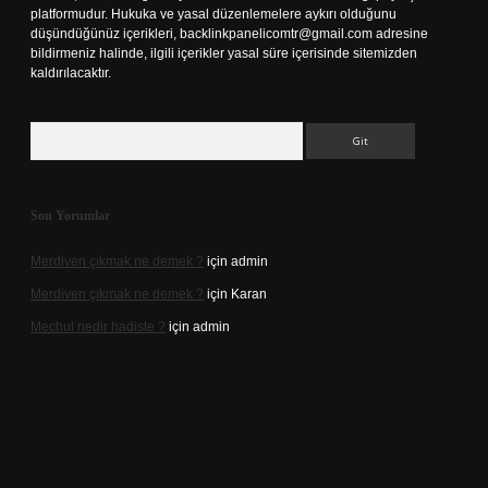
platformudur. Hukuka ve yasal düzenlemelere aykırı olduğunu
düşündüğünüz içerikleri,
backlinkpanelicomtr@gmail.com
adresine
bildirmeniz halinde, ilgili içerikler yasal süre içerisinde sitemizden
kaldırılacaktır.
Arama
Son Yorumlar
Merdiven çıkmak ne demek ?
için
admin
Merdiven çıkmak ne demek ?
için
Karan
Mechul nedir hadiste ?
için
admin