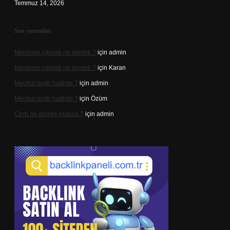
Temmuz 14, 2026
Son yorumlar
Merdiven çıkmak ne demek ?
için
admin
Merdiven çıkmak ne demek ?
için
Karan
Mechul nedir hadiste ?
için
admin
Mechul nedir hadiste ?
için
Özüm
Cerh ne demek Arapça ?
için
admin