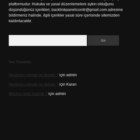
platformudur. Hukuka ve yasal düzenlemelere aykırı olduğunu
düşündüğünüz içerikleri,
backlinkpanelicomtr@gmail.com
adresine
bildirmeniz halinde, ilgili içerikler yasal süre içerisinde sitemizden
kaldırılacaktır.
Arama
Son Yorumlar
Merdiven çıkmak ne demek ?
için
admin
Merdiven çıkmak ne demek ?
için
Karan
Mechul nedir hadiste ?
için
admin