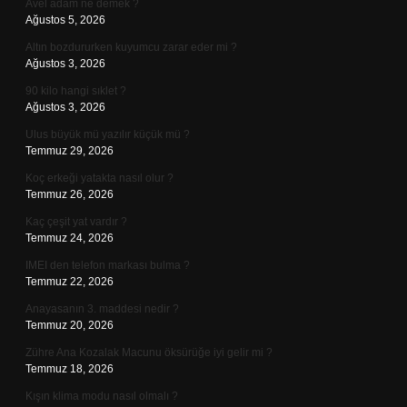
Avel adam ne demek ?
Ağustos 5, 2026
Altın bozdururken kuyumcu zarar eder mi ?
Ağustos 3, 2026
90 kilo hangi sıklet ?
Ağustos 3, 2026
Ulus büyük mü yazılır küçük mü ?
Temmuz 29, 2026
Koç erkeği yatakta nasıl olur ?
Temmuz 26, 2026
Kaç çeşit yat vardır ?
Temmuz 24, 2026
IMEI den telefon markası bulma ?
Temmuz 22, 2026
Anayasanın 3. maddesi nedir ?
Temmuz 20, 2026
Zühre Ana Kozalak Macunu öksürüğe iyi gelir mi ?
Temmuz 18, 2026
Kışın klima modu nasıl olmalı ?