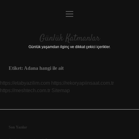
menüyü
Anasayfa
aç
Gizlilik Politikası
Günlük Katmanlar
Yasal Uyarı
Günlük yaşamdan ilginç ve dikkat çekici içerikler.
Hakkımızda
Etiket:
Adana hangi ile ait
Hakkımızda
https://etabyazilim.com
https://rekoryapiinsaat.com.tr
https://meshtech.com.tr
Sitemap
Sidebar
Son Yazılar