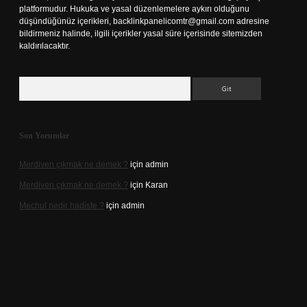
platformudur. Hukuka ve yasal düzenlemelere aykırı olduğunu
düşündüğünüz içerikleri,
backlinkpanelicomtr@gmail.com
adresine
bildirmeniz halinde, ilgili içerikler yasal süre içerisinde sitemizden
kaldırılacaktır.
Arama
Son Yorumlar
Merdiven çıkmak ne demek ?
için
admin
Merdiven çıkmak ne demek ?
için
Karan
Mechul nedir hadiste ?
için
admin