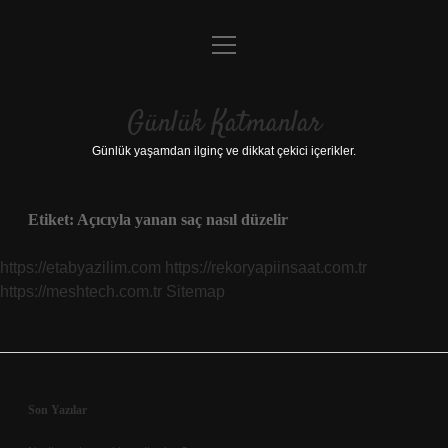
menüyü
Anasayfa
aç
Gizlilik Politikası
Günlük Katmanlar
Yasal Uyarı
Günlük yaşamdan ilginç ve dikkat çekici içerikler.
Hakkımızda
Etiket:
Açıcıyla yanan saç nasıl düzelir
Hakkımızda
https://etabyazilim.com
https://rekoryapiinsaat.com.tr
https://meshtech.com.tr
Sitemap
Sidebar
Son Yazılar