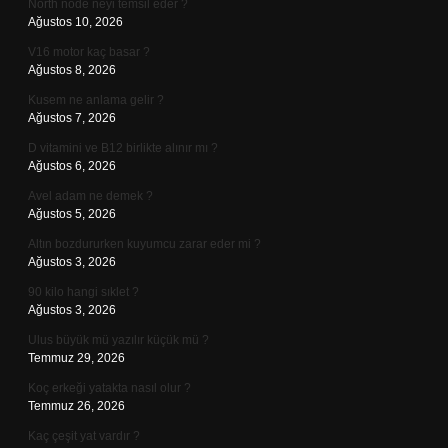
North node neyi temsil eder ?
Ağustos 10, 2026
V16 motor kaç basar ?
Ağustos 8, 2026
Kusem ne anlama gelir ?
Ağustos 7, 2026
D vitamini ve B12 birlikte alınır mı ?
Ağustos 6, 2026
Avel adam ne demek ?
Ağustos 5, 2026
Altın bozdururken kuyumcu zarar eder mi ?
Ağustos 3, 2026
90 kilo hangi sıklet ?
Ağustos 3, 2026
Ulus büyük mü yazılır küçük mü ?
Temmuz 29, 2026
Koç erkeği yatakta nasıl olur ?
Temmuz 26, 2026
Kaç çeşit yat vardır ?