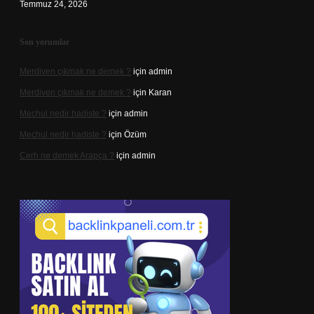
Temmuz 24, 2026
Son yorumlar
Merdiven çıkmak ne demek ?
için
admin
Merdiven çıkmak ne demek ?
için
Karan
Mechul nedir hadiste ?
için
admin
Mechul nedir hadiste ?
için
Özüm
Cerh ne demek Arapça ?
için
admin