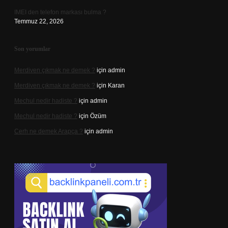
IMEI den telefon markası bulma ?
Temmuz 22, 2026
Son yorumlar
Merdiven çıkmak ne demek ?
için
admin
Merdiven çıkmak ne demek ?
için
Karan
Mechul nedir hadiste ?
için
admin
Mechul nedir hadiste ?
için
Özüm
Cerh ne demek Arapça ?
için
admin