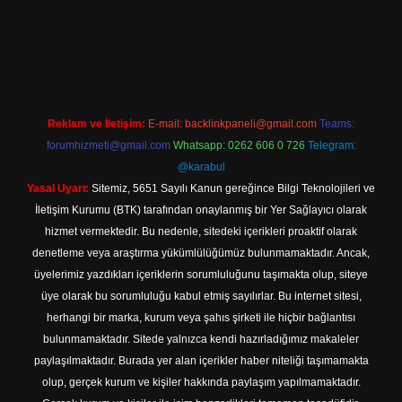
er.xyz/
elexbetgiris.org
Reklam ve İletişim:
E-mail:
backlinkpaneli@gmail.com
Teams:
forumhizmeti@gmail.com
Whatsapp: 0262 606 0 726
Telegram:
@karabul
Yasal Uyarı:
Sitemiz, 5651 Sayılı Kanun gereğince Bilgi Teknolojileri ve
İletişim Kurumu (BTK) tarafından onaylanmış bir Yer Sağlayıcı olarak
hizmet vermektedir. Bu nedenle, sitedeki içerikleri proaktif olarak
denetleme veya araştırma yükümlülüğümüz bulunmamaktadır. Ancak,
üyelerimiz yazdıkları içeriklerin sorumluluğunu taşımakta olup, siteye
üye olarak bu sorumluluğu kabul etmiş sayılırlar. Bu internet sitesi,
herhangi bir marka, kurum veya şahıs şirketi ile hiçbir bağlantısı
bulunmamaktadır. Sitede yalnızca kendi hazırladığımız makaleler
paylaşılmaktadır. Burada yer alan içerikler haber niteliği taşımamakta
olup, gerçek kurum ve kişiler hakkında paylaşım yapılmamaktadır.