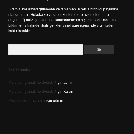
Sitemiz, kar amacı gütmeyen ve tamamen ücretsiz bir bilgi paylaşım
platformudur. Hukuka ve yasal düzenlemelere aykırı olduğunu
düşündüğünüz içerikleri,
backlinkpanelicomtr@gmail.com
adresine
bildirmeniz halinde, ilgili içerikler yasal süre içerisinde sitemizden
kaldırılacaktır.
Arama
Son Yorumlar
Merdiven çıkmak ne demek ?
için
admin
Merdiven çıkmak ne demek ?
için
Karan
Mechul nedir hadiste ?
için
admin