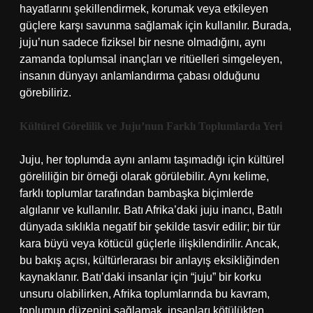
hayatlarını şekillendirmek, korumak veya etkileyen
güçlere karşı savunma sağlamak için kullanılır. Burada,
juju’nun sadece fiziksel bir nesne olmadığını, aynı
zamanda toplumsal inançları ve ritüelleri simgeleyen,
insanın dünyayı anlamlandırma çabası olduğunu
görebiliriz.
Kültürel Görelilik ve Juju’nun Farklı Toplumlarda Yeri
Juju, her toplumda aynı anlamı taşımadığı için kültürel
göreliliğin bir örneği olarak görülebilir. Aynı kelime,
farklı toplumlar tarafından bambaşka biçimlerde
algılanır ve kullanılır. Batı Afrika’daki juju inancı, Batılı
dünyada sıklıkla negatif bir şekilde tasvir edilir; bir tür
kara büyü veya kötücül güçlerle ilişkilendirilir. Ancak,
bu bakış açısı, kültürlerarası bir anlayış eksikliğinden
kaynaklanır. Batı’daki insanlar için “juju” bir korku
unsuru olabilirken, Afrika toplumlarında bu kavram,
toplumun düzenini sağlamak, insanları kötülükten