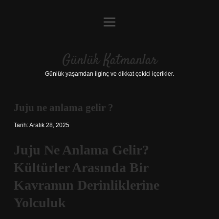
menüyü
Anasayfa
aç
Gizlilik Politikası
Günlük Katmanlar
Yasal Uyarı
Günlük yaşamdan ilginç ve dikkat çekici içerikler.
Hakkımızda
Juju ne anlama gelir ?
Hakkımızda
Tarih: Aralık 28, 2025
Juju Ne Anlama Gelir?
Kültürler Arasında Bir
Kavramın Derinliklerine
Yolculuk