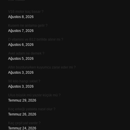
Sidebar
V16 motor kaç basar ?
Ağustos 8, 2026
Kusem ne anlama gelir ?
Ağustos 7, 2026
D vitamini ve B12 birlikte alınır mı ?
Ağustos 6, 2026
Avel adam ne demek ?
Ağustos 5, 2026
Altın bozdururken kuyumcu zarar eder mi ?
Ağustos 3, 2026
90 kilo hangi sıklet ?
Ağustos 3, 2026
Ulus büyük mü yazılır küçük mü ?
Temmuz 29, 2026
Koç erkeği yatakta nasıl olur ?
Temmuz 26, 2026
Kaç çeşit yat vardır ?
Temmuz 24, 2026