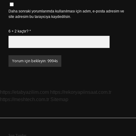
Daha sonraki yorumlarımda kullanılması için adım, e-posta adresim ve
site adresim bu tarayıcıya kaydedilsin.
6 + 2 kaçtır?
*
https://etabyazilim.com
https://rekoryapiinsaat.com.tr
https://meshtech.com.tr
Sitemap
Son Yazılar