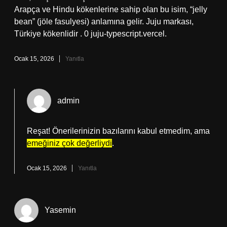
Arapça ve Hindu kökenlerine sahip olan bu isim, “jelly
bean” (jöle fasulyesi) anlamına gelir. Juju markası,
Türkiye kökenlidir . 0 juju-typescript.vercel.
Ocak 15, 2026
Yanıtla
admin
Reşat! Önerilerinizin bazılarını kabul etmedim, ama
emeğiniz çok değerliydi
.
Ocak 15, 2026
Yanıtla
Yasemin