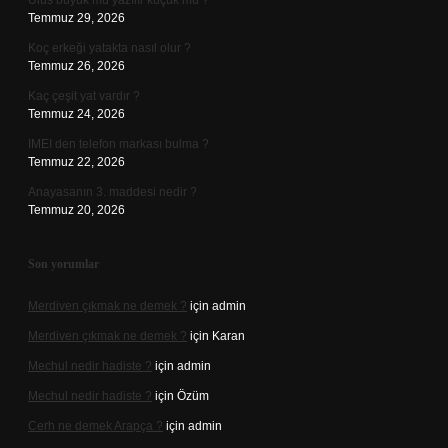
Ulus büyük mü yazılır küçük mü ?
Temmuz 29, 2026
Koç erkeği yatakta nasıl olur ?
Temmuz 26, 2026
Kaç çeşit yat vardır ?
Temmuz 24, 2026
IMEI den telefon markası bulma ?
Temmuz 22, 2026
Anayasanın 3. maddesi nedir ?
Temmuz 20, 2026
Son yorumlar
Merdiven çıkmak ne demek ?
için
admin
Merdiven çıkmak ne demek ?
için
Karan
Mechul nedir hadiste ?
için
admin
Mechul nedir hadiste ?
için
Özüm
Cerh ne demek Arapça ?
için
admin