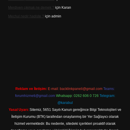
Merdiven çıkmak ne demek ?
için
Karan
Mechul nedir hadiste ?
için
admin
elexbetgiris.org
Reklam ve İletişim:
E-mail:
backlinkpaneli@gmail.com
Teams:
forumhizmeti@gmail.com
Whatsapp: 0262 606 0 726
Telegram:
@karabul
Yasal Uyarı:
Sitemiz, 5651 Sayılı Kanun gereğince Bilgi Teknolojileri ve
İletişim Kurumu (BTK) tarafından onaylanmış bir Yer Sağlayıcı olarak
hizmet vermektedir. Bu nedenle, sitedeki içerikleri proaktif olarak