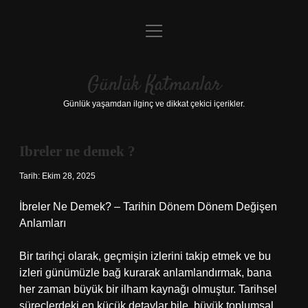
menüyü
Anasayfa
aç
Gizlilik Politikası
Günlük Katmanlar
Yasal Uyarı
Günlük yaşamdan ilginç ve dikkat çekici içerikler.
Hakkımızda
Ibreler ne demek ?
Hakkımızda
Tarih: Ekim 28, 2025
İbreler Ne Demek? – Tarihin Dönem Dönem Değişen
Anlamları
Bir tarihçi olarak, geçmişin izlerini takip etmek ve bu
izleri günümüzle bağ kurarak anlamlandırmak, bana
her zaman büyük bir ilham kaynağı olmuştur. Tarihsel
süreçlerdeki en küçük detaylar bile, büyük toplumsal