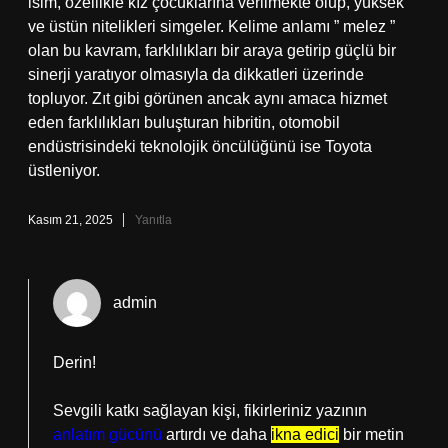
isim, özellikle kız çocuklarına verilmekte olup, yüksek
ve üstün nitelikleri simgeler. Kelime anlamı ” melez ”
olan bu kavram, farklılıkları bir araya getirip güçlü bir
sinerji yaratıyor olmasıyla da dikkatleri üzerinde
topluyor. Zıt gibi görünen ancak aynı amaca hizmet
eden farklılıkları buluşturan hibritin, otomobil
endüstrisindeki teknolojik öncülüğünü ise Toyota
üstleniyor.
Kasım 21, 2025
Yanıtla
admin
Derin!
Sevgili katkı sağlayan kişi, fikirleriniz yazının
anlatım gücünü
artırdı ve daha
ikna edici
bir metin