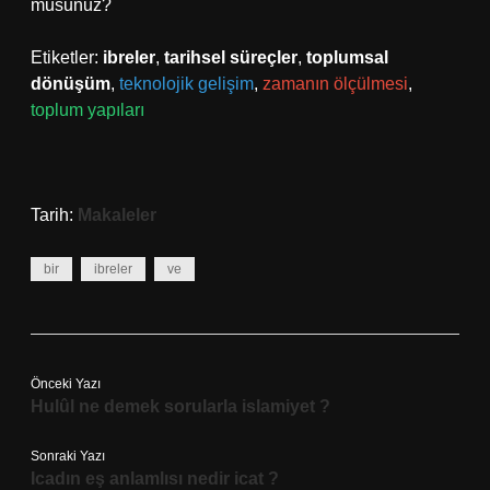
musunuz?
Etiketler:
ibreler
,
tarihsel süreçler
,
toplumsal
dönüşüm
,
teknolojik gelişim
,
zamanın ölçülmesi
,
toplum yapıları
Tarih:
Makaleler
bir
ibreler
ve
Önceki Yazı
Hulûl ne demek sorularla islamiyet ?
Sonraki Yazı
Icadın eş anlamlısı nedir icat ?