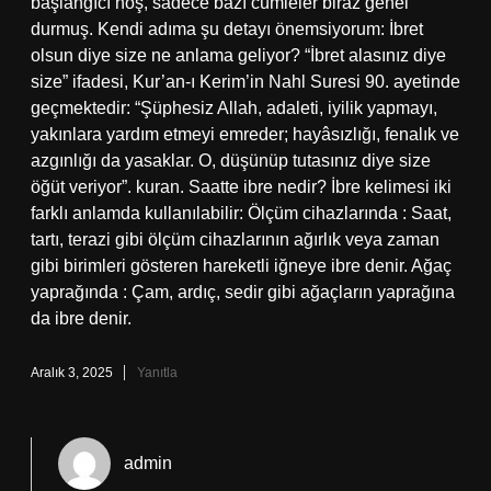
başlangıcı hoş, sadece bazı cümleler biraz genel
durmuş. Kendi adıma şu detayı önemsiyorum: İbret
olsun diye size ne anlama geliyor? “İbret alasınız diye
size” ifadesi, Kur’an-ı Kerim’in Nahl Suresi 90. ayetinde
geçmektedir: “Şüphesiz Allah, adaleti, iyilik yapmayı,
yakınlara yardım etmeyi emreder; hayâsızlığı, fenalık ve
azgınlığı da yasaklar. O, düşünüp tutasınız diye size
öğüt veriyor”. kuran. Saatte ibre nedir? İbre kelimesi iki
farklı anlamda kullanılabilir: Ölçüm cihazlarında : Saat,
tartı, terazi gibi ölçüm cihazlarının ağırlık veya zaman
gibi birimleri gösteren hareketli iğneye ibre denir. Ağaç
yaprağında : Çam, ardıç, sedir gibi ağaçların yaprağına
da ibre denir.
Aralık 3, 2025
Yanıtla
admin