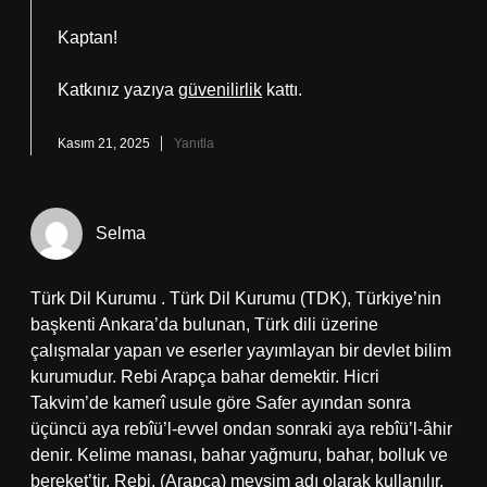
Kaptan!
Katkınız yazıya
güvenilirlik
kattı.
Kasım 21, 2025
Yanıtla
Selma
Türk Dil Kurumu . Türk Dil Kurumu (TDK), Türkiye’nin
başkenti Ankara’da bulunan, Türk dili üzerine
çalışmalar yapan ve eserler yayımlayan bir devlet bilim
kurumudur. Rebi Arapça bahar demektir. Hicri
Takvim’de kamerî usule göre Safer ayından sonra
üçüncü aya rebîü’l-evvel ondan sonraki aya rebîü’l-âhir
denir. Kelime manası, bahar yağmuru, bahar, bolluk ve
bereket’tir. Rebi, (Arapça) mevsim adı olarak kullanılır.