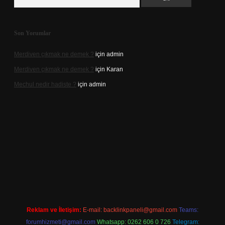
Son Yorumlar
Merdiven çıkmak ne demek ?
için
admin
Merdiven çıkmak ne demek ?
için
Karan
Mechul nedir hadiste ?
için
admin
.xyz/
elexbetgiris.org
Reklam ve İletişim:
E-mail:
backlinkpaneli@gmail.com
Teams:
forumhizmeti@gmail.com
Whatsapp: 0262 606 0 726
Telegram: