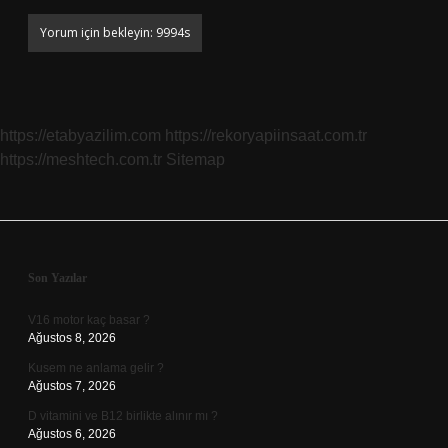
https://etabyazilim.com
https://rekoryapiinsaat.com.tr
https://meshtech.com.tr
Sitemap
Sidebar
Son Yazılar
V16 motor kaç basar ?
Ağustos 8, 2026
Kusem ne anlama gelir ?
Ağustos 7, 2026
D vitamini ve B12 birlikte alınır mı ?
Ağustos 6, 2026