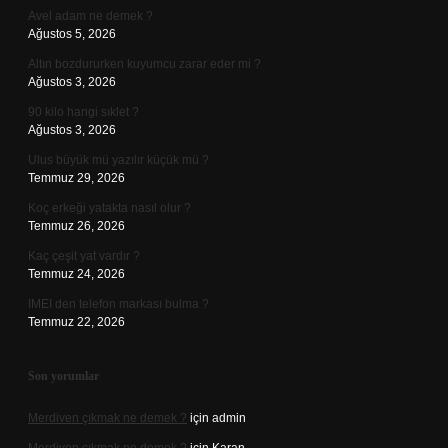
Avel adam ne demek ?
Ağustos 5, 2026
Altın bozdururken kuyumcu zarar eder mi ?
Ağustos 3, 2026
90 kilo hangi sıklet ?
Ağustos 3, 2026
Ulus büyük mü yazılır küçük mü ?
Temmuz 29, 2026
Koç erkeği yatakta nasıl olur ?
Temmuz 26, 2026
Kaç çeşit yat vardır ?
Temmuz 24, 2026
IMEI den telefon markası bulma ?
Temmuz 22, 2026
Son yorumlar
Merdiven çıkmak ne demek ?
için
admin