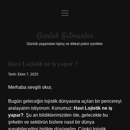
menüyü
Anasayfa
aç
Gizlilik Politikası
Günlük Katmanlar
Yasal Uyarı
Günlük yaşamdan ilginç ve dikkat çekici içerikler.
Hakkımızda
Havi Lojistik ne iş yapar ?
Hakkımızda
Tarih: Ekim 7, 2025
Merhaba sevgili okur,
Bugün geleceğin lojistik dünyasına açılan bir pencereyi
aralayalım istiyorum. Konumuz:
Havi Lojistik ne iş
yapar?
. Şu an bildiklerimizden öte, gelecekte bu
şirketin ve sektörün bizlere nasıl bir dünya
sunabileceğini birlikte düşünelim. Çünkü lojistik