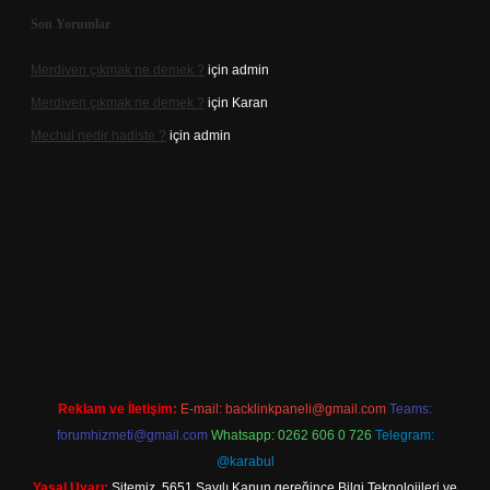
Son Yorumlar
Merdiven çıkmak ne demek ?
için
admin
Merdiven çıkmak ne demek ?
için
Karan
Mechul nedir hadiste ?
için
admin
w.betexper.xyz/
elexbetgiris.org
Reklam ve İletişim:
E-mail:
backlinkpaneli@gmail.com
Teams:
forumhizmeti@gmail.com
Whatsapp: 0262 606 0 726
Telegram:
@karabul
Yasal Uyarı:
Sitemiz, 5651 Sayılı Kanun gereğince Bilgi Teknolojileri ve