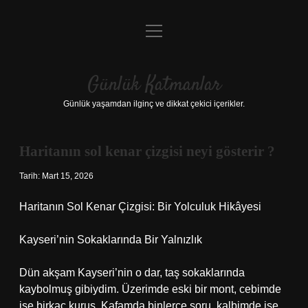
menüyü
Anasayfa
aç
Gizlilik Politikası
Günlük Katmanlar
Yasal Uyarı
Günlük yaşamdan ilginç ve dikkat çekici içerikler.
Hakkımızda
Haritanın sol kenar çizgisi neyi gösterir ?
Hakkımızda
Tarih: Mart 15, 2026
Haritanın Sol Kenar Çizgisi: Bir Yolculuk Hikâyesi
Kayseri’nin Sokaklarında Bir Yalnızlık
Dün akşam Kayseri’nin o dar, taş sokaklarında
kaybolmuş gibiydim. Üzerimde eski bir mont, cebimde
ise birkaç kuruş. Kafamda binlerce soru, kalbimde ise