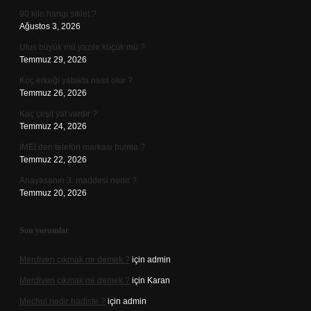
90 kilo hangi sıklet ?
Ağustos 3, 2026
Ulus büyük mü yazılır küçük mü ?
Temmuz 29, 2026
Koç erkeği yatakta nasıl olur ?
Temmuz 26, 2026
Kaç çeşit yat vardır ?
Temmuz 24, 2026
IMEI den telefon markası bulma ?
Temmuz 22, 2026
Anayasanın 3. maddesi nedir ?
Temmuz 20, 2026
Son yorumlar
Merdiven çıkmak ne demek ?
için
admin
Merdiven çıkmak ne demek ?
için
Karan
Mechul nedir hadiste ?
için
admin