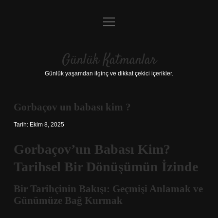
menüyü
Anasayfa
aç
Gizlilik Politikası
Günlük Katmanlar
Yasal Uyarı
Günlük yaşamdan ilginç ve dikkat çekici içerikler.
Hakkımızda
Gorbaçov un babası kim ?
Hakkımızda
Tarih: Ekim 8, 2025
Gorbaçov’un Babası Kim?
Tarihsel Bir Dönüşümün İzinde
Bir Tarihçinin Bakışı: Geçmişi Anlamak ve
Günümüze Bağ Kurmak