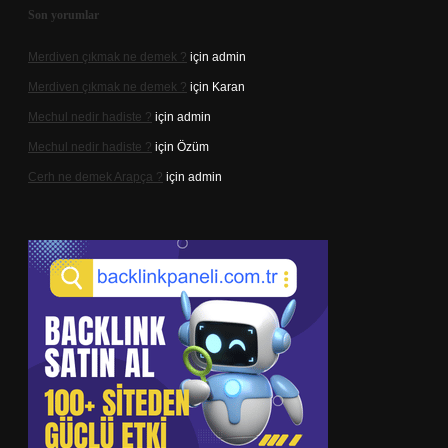
Son yorumlar
Merdiven çıkmak ne demek ?
için
admin
Merdiven çıkmak ne demek ?
için
Karan
Mechul nedir hadiste ?
için
admin
Mechul nedir hadiste ?
için
Özüm
Cerh ne demek Arapça ?
için
admin