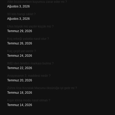
Altın bozdururken kuyumcu zarar eder mi ?
Ağustos 3, 2026
90 kilo hangi sıklet ?
Ağustos 3, 2026
Ulus büyük mü yazılır küçük mü ?
Temmuz 29, 2026
Koç erkeği yatakta nasıl olur ?
Temmuz 26, 2026
Kaç çeşit yat vardır ?
Temmuz 24, 2026
IMEI den telefon markası bulma ?
Temmuz 22, 2026
Anayasanın 3. maddesi nedir ?
Temmuz 20, 2026
Zühre Ana Kozalak Macunu öksürüğe iyi gelir mi ?
Temmuz 18, 2026
Kışın klima modu nasıl olmalı ?
Temmuz 14, 2026