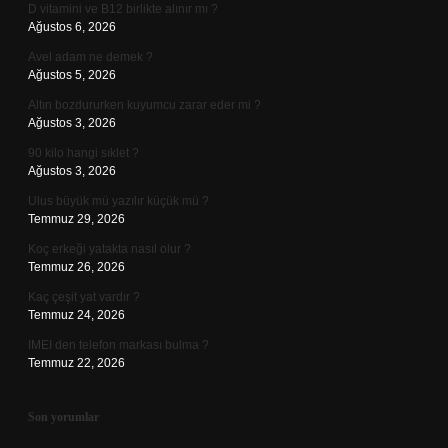
D vitamini ve B12 birlikte alınır mı ?
Ağustos 6, 2026
Avel adam ne demek ?
Ağustos 5, 2026
Altın bozdururken kuyumcu zarar eder mi ?
Ağustos 3, 2026
90 kilo hangi sıklet ?
Ağustos 3, 2026
Ulus büyük mü yazılır küçük mü ?
Temmuz 29, 2026
Koç erkeği yatakta nasıl olur ?
Temmuz 26, 2026
Kaç çeşit yat vardır ?
Temmuz 24, 2026
IMEI den telefon markası bulma ?
Temmuz 22, 2026
Son yorumlar