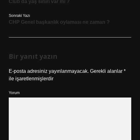
Club da yaş sınırı var mı ?
Sonraki Yazı
CHP Genel başkanlık oylaması ne zaman ?
Bir yanıt yazın
E-posta adresiniz yayınlanmayacak.
Gerekli alanlar
*
ile işaretlenmişlerdir
Yorum