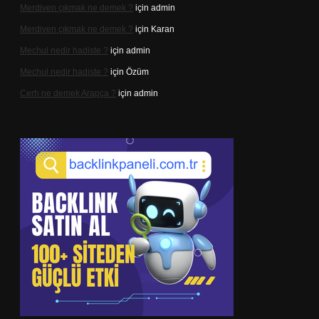
Merdiven çıkmak ne demek ?
için
admin
Merdiven çıkmak ne demek ?
için
Karan
Mechul nedir hadiste ?
için
admin
Mechul nedir hadiste ?
için
Özüm
Cerh ne demek Arapça ?
için
admin