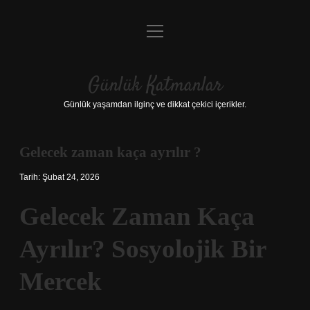
menüyü
Anasayfa
aç
Gizlilik Politikası
Günlük Katmanlar
Yasal Uyarı
Günlük yaşamdan ilginç ve dikkat çekici içerikler.
Hakkımızda
Gelecek zaman kaça ayrılır ?
Hakkımızda
Tarih: Şubat 24, 2026
Gelecek Zaman Kaça
Ayrılır? Sosyolojik Bir
Mercek