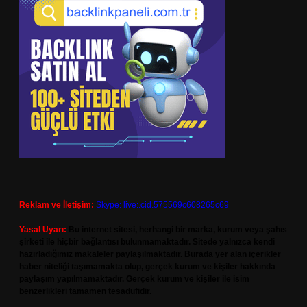
Reklam ve İletişim:
Skype: live:.cid.575569c608265c69
Yasal Uyarı:
Bu internet sitesi, herhangi bir marka, kurum veya şahıs
şirketi ile hiçbir bağlantısı bulunmamaktadır. Sitede yalnızca kendi
hazırladığımız makaleler paylaşılmaktadır. Burada yer alan içerikler
haber niteliği taşımamakta olup, gerçek kurum ve kişiler hakkında
paylaşım yapılmamaktadır. Gerçek kurum ve kişiler ile isim
benzerlikleri tamamen tesadüfidir.