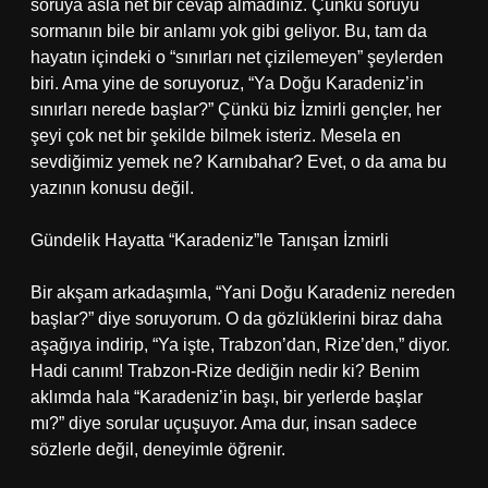
soruya asla net bir cevap almadınız. Çünkü soruyu
sormanın bile bir anlamı yok gibi geliyor. Bu, tam da
hayatın içindeki o “sınırları net çizilemeyen” şeylerden
biri. Ama yine de soruyoruz, “Ya Doğu Karadeniz’in
sınırları nerede başlar?” Çünkü biz İzmirli gençler, her
şeyi çok net bir şekilde bilmek isteriz. Mesela en
sevdiğimiz yemek ne? Karnıbahar? Evet, o da ama bu
yazının konusu değil.
Gündelik Hayatta “Karadeniz”le Tanışan İzmirli
Bir akşam arkadaşımla, “Yani Doğu Karadeniz nereden
başlar?” diye soruyorum. O da gözlüklerini biraz daha
aşağıya indirip, “Ya işte, Trabzon’dan, Rize’den,” diyor.
Hadi canım! Trabzon-Rize dediğin nedir ki? Benim
aklımda hala “Karadeniz’in başı, bir yerlerde başlar
mı?” diye sorular uçuşuyor. Ama dur, insan sadece
sözlerle değil, deneyimle öğrenir.