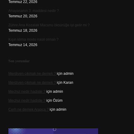
Temmuz 22, 2026
Anayasanın 3. maddesi nedir ?
Temmuz 20, 2026
Zühre Ana Kozalak Macunu öksürüğe iyi gelir mi ?
Temmuz 18, 2026
Kışın klima modu nasıl olmalı ?
Temmuz 14, 2026
Son yorumlar
Merdiven çıkmak ne demek ?
için
admin
Merdiven çıkmak ne demek ?
için
Karan
Mechul nedir hadiste ?
için
admin
Mechul nedir hadiste ?
için
Özüm
Cerh ne demek Arapça ?
için
admin