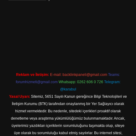
betexper.xyz/
elexbetgiris.org
Reklam ve İletişim:
E-mail:
backlinkpaneli@gmail.com
Teams:
forumhizmeti@gmail.com
Whatsapp: 0262 606 0 726
Telegram:
@karabul
Yasal Uyarı:
Sitemiz, 5651 Sayılı Kanun gereğince Bilgi Teknolojileri ve
İletişim Kurumu (BTK) tarafından onaylanmış bir Yer Sağlayıcı olarak
hizmet vermektedir. Bu nedenle, sitedeki içerikleri proaktif olarak
denetleme veya araştırma yükümlülüğümüz bulunmamaktadır. Ancak,
üyelerimiz yazdıkları içeriklerin sorumluluğunu taşımakta olup, siteye
üye olarak bu sorumluluğu kabul etmiş sayılırlar. Bu internet sitesi,