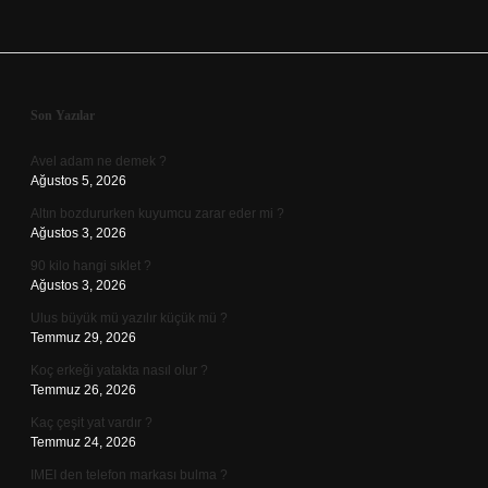
Sidebar
Son Yazılar
Avel adam ne demek ?
Ağustos 5, 2026
Altın bozdururken kuyumcu zarar eder mi ?
Ağustos 3, 2026
90 kilo hangi sıklet ?
Ağustos 3, 2026
Ulus büyük mü yazılır küçük mü ?
Temmuz 29, 2026
Koç erkeği yatakta nasıl olur ?
Temmuz 26, 2026
Kaç çeşit yat vardır ?
Temmuz 24, 2026
IMEI den telefon markası bulma ?