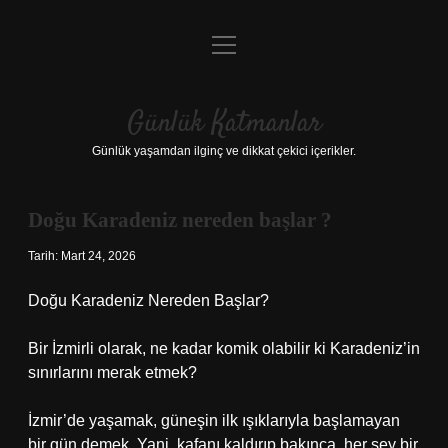
menüyü
Anasayfa
aç
Gizlilik Politikası
Günlük Katmanlar
Yasal Uyarı
Günlük yaşamdan ilginç ve dikkat çekici içerikler.
Hakkımızda
Doğu Karadeniz nereden başlar ?
Hakkımızda
Tarih: Mart 24, 2026
Doğu Karadeniz Nereden Başlar?
Bir İzmirli olarak, ne kadar komik olabilir ki Karadeniz’in
sınırlarını merak etmek?
İzmir’de yaşamak, güneşin ilk ışıklarıyla başlamayan
bir gün demek. Yani, kafanı kaldırıp bakınca, her şey bir