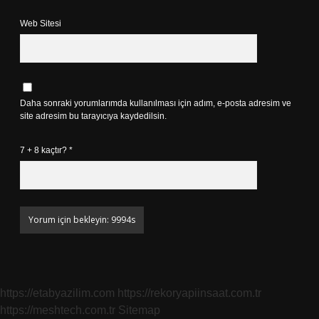
Web Sitesi
Daha sonraki yorumlarımda kullanılması için adım, e-posta adresim ve
site adresim bu tarayıcıya kaydedilsin.
7 + 8 kaçtır?
*
https://etabyazilim.com
https://rekoryapiinsaat.com.tr
https://meshtech.com.tr
Sitemap