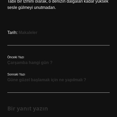
Tabii bir İzmirli olarak, o denizin dalgaları kadar yüksek
sesle gülmeyi unutmadan.
Tarih:
Makaleler
Önceki Yazı
Çarşamba hangi gün ?
Sonraki Yazı
Güne güzel başlamak için ne yapılmalı ?
Bir yanıt yazın