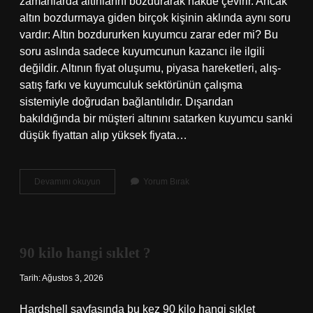
zamanlarda altınlarını bozdurarak nakde çevirir. Ancak
altın bozdurmaya giden birçok kişinin aklında aynı soru
vardır: Altın bozdururken kuyumcu zarar eder mi? Bu
soru aslında sadece kuyumcunun kazancı ile ilgili
değildir. Altının fiyat oluşumu, piyasa hareketleri, alış-
satış farkı ve kuyumculuk sektörünün çalışma
sistemiyle doğrudan bağlantılıdır. Dışarıdan
bakıldığında bir müşteri altınını satarken kuyumcu sanki
düşük fiyattan alıp yüksek fiyata…
Altın
Devamını okuyun
Yorum Bırak
bozdururken
kuyumcu
zarar
eder
mi
90 kilo hangi sıklet ?
?
Tarih: Ağustos 3, 2026
Hardshell sayfasında bu kez 90 kilo hangi sıklet