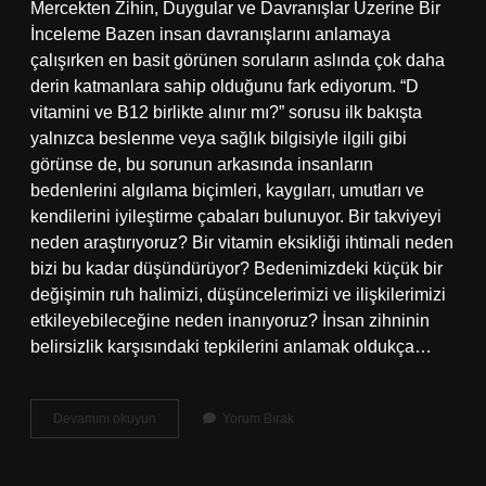
Mercekten Zihin, Duygular ve Davranışlar Üzerine Bir
İnceleme Bazen insan davranışlarını anlamaya
çalışırken en basit görünen soruların aslında çok daha
derin katmanlara sahip olduğunu fark ediyorum. “D
vitamini ve B12 birlikte alınır mı?” sorusu ilk bakışta
yalnızca beslenme veya sağlık bilgisiyle ilgili gibi
görünse de, bu sorunun arkasında insanların
bedenlerini algılama biçimleri, kaygıları, umutları ve
kendilerini iyileştirme çabaları bulunuyor. Bir takviyeyi
neden araştırıyoruz? Bir vitamin eksikliği ihtimali neden
bizi bu kadar düşündürüyor? Bedenimizdeki küçük bir
değişimin ruh halimizi, düşüncelerimizi ve ilişkilerimizi
etkileyebileceğine neden inanıyoruz? İnsan zihninin
belirsizlik karşısındaki tepkilerini anlamak oldukça…
D
Devamını okuyun
Yorum Bırak
vitamini
ve
B12