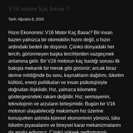
?
V16 motor kaç basar ?
Tarih: Ağustos 8, 2026
Hızın Ekonomisi: V16 Motor Kaç Basar? Bir insan
bazen yalnızca bir otomobilin hızını değil, o hızın
ardındaki bedeli de düşünür. Çünkü dünyadaki her
tercih, görünmeyen başka tercihlerden vazgeçmek
anlamına gelir. Bir V16 motorun kaç bastığı sorusu ilk
bakışta mekanik bir merak gibi görünür; ancak biraz
derine inildiğinde bu soru, kaynakların dağılımı, tüketim
kültürü, enerji politikaları ve insan psikolojisiyle
doğrudan ilişkilidir. Hız, yalnızca kilometre
göstergesindeki rakam değildir. Hız; sermayenin,
teknolojinin ve arzuların birleşimidir. Bugün bir V16
motorun ulaşabileceği maksimum hız üzerine
konuşurken aslında küresel ekonominin yönünü, lüks
tüketim piyasalarını ve bireysel karar mekanizmalarını
da analiz ediyoruz. Çünkü yüksek performanslı