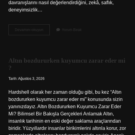
davranışlarını nasıl değerlendirdiğini, zekâ, saflık,
deneyimsizlik…
Avel
Devamını okuyun
Yorum Bırak
adam
ne
demek
?
Altın bozdururken kuyumcu zarar eder mi
?
Tarih: Ağustos 3, 2026
Hardshell olarak her zaman olduğu gibi, bu kez “Altın
bozdururken kuyumcu zarar eder mi” konusunda sizin
yanınızdayız. Altın Bozdururken Kuyumcu Zarar Eder
Mi? Bilimsel Bir Bakışla Gerçekleri Anlamak Altın,
insanlık tarihinin en eski değer saklama araçlarından
biridir. Yüzyıllardır insanlar birikimlerini altınla korur, zor