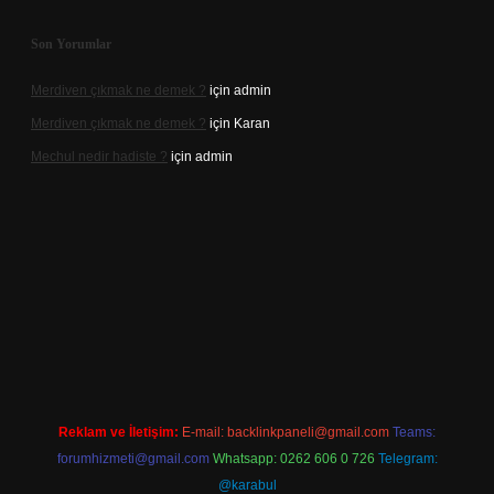
Son Yorumlar
Merdiven çıkmak ne demek ?
için
admin
Merdiven çıkmak ne demek ?
için
Karan
Mechul nedir hadiste ?
için
admin
exper.xyz/
elexbetgiris.org
Reklam ve İletişim:
E-mail:
backlinkpaneli@gmail.com
Teams:
forumhizmeti@gmail.com
Whatsapp: 0262 606 0 726
Telegram:
@karabul