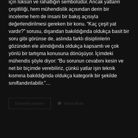
için lüksün ve rahatlığın sembolüdür. Ancak yatların
çeşitliliği, hem mühendislik açısından derin bir
inceleme hem de insani bir bakış açısıyla
değerlendirilmesi gereken bir konu. “Kaç çeşit yat
vardır?” sorusu, dışarıdan bakıldığında oldukça basit bir
soru gibi görünse de, aslında farklı disiplinlerin
gözünden ele alındığında oldukça kapsamlı ve çok
yönlü bir tartışma konusuna dönüşüyor. İçimdeki
mühendis şöyle diyor: “Bu sorunun cevabını kesin ve
net bir biçimde verebiliriz, çünkü yatlar işin teknik
kısmına bakıldığında oldukça kategorik bir şekilde
sınıflandırılabilir.”…
Kaç
Devamını okuyun
Yorum Bırak
çeşit
yat
vardır
?