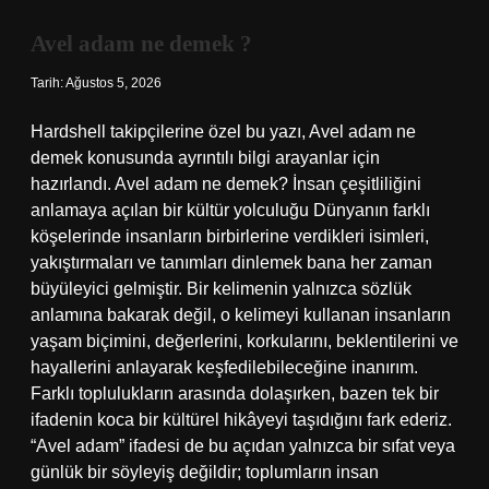
birlikte
alınır
Avel adam ne demek ?
mı
?
Tarih: Ağustos 5, 2026
Hardshell takipçilerine özel bu yazı, Avel adam ne
demek konusunda ayrıntılı bilgi arayanlar için
hazırlandı. Avel adam ne demek? İnsan çeşitliliğini
anlamaya açılan bir kültür yolculuğu Dünyanın farklı
köşelerinde insanların birbirlerine verdikleri isimleri,
yakıştırmaları ve tanımları dinlemek bana her zaman
büyüleyici gelmiştir. Bir kelimenin yalnızca sözlük
anlamına bakarak değil, o kelimeyi kullanan insanların
yaşam biçimini, değerlerini, korkularını, beklentilerini ve
hayallerini anlayarak keşfedilebileceğine inanırım.
Farklı toplulukların arasında dolaşırken, bazen tek bir
ifadenin koca bir kültürel hikâyeyi taşıdığını fark ederiz.
“Avel adam” ifadesi de bu açıdan yalnızca bir sıfat veya
günlük bir söyleyiş değildir; toplumların insan