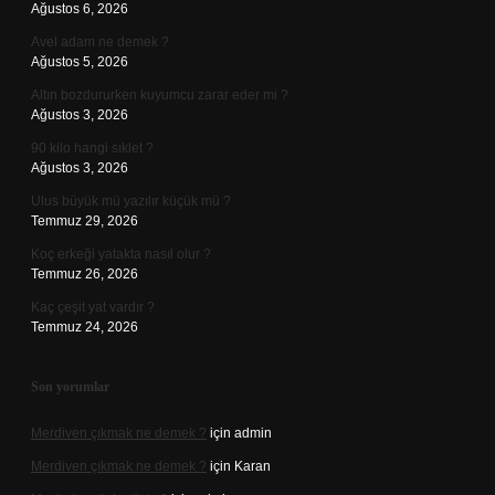
Ağustos 6, 2026
Avel adam ne demek ?
Ağustos 5, 2026
Altın bozdururken kuyumcu zarar eder mi ?
Ağustos 3, 2026
90 kilo hangi sıklet ?
Ağustos 3, 2026
Ulus büyük mü yazılır küçük mü ?
Temmuz 29, 2026
Koç erkeği yatakta nasıl olur ?
Temmuz 26, 2026
Kaç çeşit yat vardır ?
Temmuz 24, 2026
Son yorumlar
Merdiven çıkmak ne demek ?
için
admin
Merdiven çıkmak ne demek ?
için
Karan