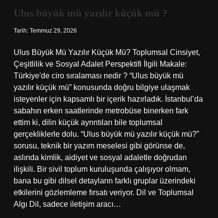
Ulus büyük mü yazılır küçük mü ?
Tarih: Temmuz 29, 2026
Ulus Büyük Mü Yazılır Küçük Mü? Toplumsal Cinsiyet,
Çeşitlilik ve Sosyal Adalet Perspektifi İlgili Makale:
Türkiye'de ciro sıralaması nedir ? “Ulus büyük mü
yazılır küçük mü” konusunda doğru bilgiye ulaşmak
isteyenler için kapsamlı bir içerik hazırladık. İstanbul’da
sabahın erken saatlerinde metrobüse binerken fark
ettim ki, dilin küçük ayrıntıları bile toplumsal
gerçekliklerle dolu. “Ulus büyük mü yazılır küçük mü?”
sorusu, teknik bir yazım meselesi gibi görünse de,
aslında kimlik, aidiyet ve sosyal adaletle doğrudan
ilişkili. Bir sivil toplum kuruluşunda çalışıyor olmam,
bana bu gibi dilsel detayların farklı gruplar üzerindeki
etkilerini gözlemleme fırsatı veriyor. Dil ve Toplumsal
Algı Dil, sadece iletişim aracı…