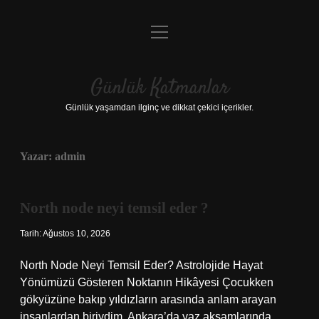
menüyü
Anasayfa
aç
Gizlilik Politikası
Günlük Katmanlar
Yasal Uyarı
Günlük yaşamdan ilginç ve dikkat çekici içerikler.
Hakkımızda
Yazar:
admin
Hakkımızda
North node neyi temsil eder ?
Tarih: Ağustos 10, 2026
North Node Neyi Temsil Eder? Astrolojide Hayat
Yönümüzü Gösteren Noktanın Hikâyesi Çocukken
gökyüzüne bakıp yıldızların arasında anlam arayan
insanlardan biriydim. Ankara’da yaz akşamlarında