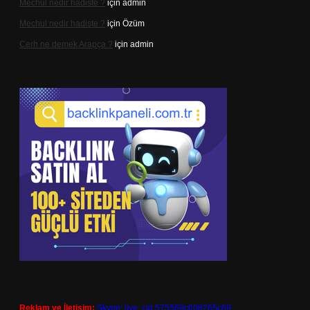
Mechul nedir hadiste ?
için
admin
Mechul nedir hadiste ?
için
Özüm
Cerh ne demek Arapça ?
için
admin
Reklam ve İletişim:
Skype: live:.cid.575569c608265c69