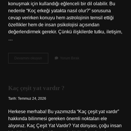
konuşmak için kullandığı eğlenceli bir dil olabilir. Bu
nedenle “Koç erkeği yatakta nasıl olur?” sorusuna
cevap verirken konuyu hem astrolojinin temsil ettiği
özellikler hem de insan psikolojisi açısından
değerlendirmek gerekir. Çünkü ilişkilerde tutku, iletişim,
…
Koç
Devamını okuyun
Yorum Bırak
erkeği
yatakta
nasıl
olur
?
Kaç çeşit yat vardır ?
Tarih: Temmuz 24, 2026
Herkese merhaba! Bu yazımızda “Kaç çeşit yat vardır”
hakkında bilinmesi gereken önemli noktaları ele
alıyoruz. Kaç Çeşit Yat Vardır? Yat dünyası, çoğu insan