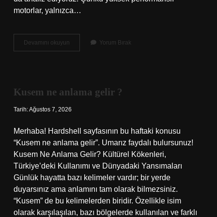
motorlar, yalnızca…
V16
Devamını okuyun
Yorum Bırak
motor
kaç
basar
?
Kusem ne anlama gelir ?
Tarih: Ağustos 7, 2026
Merhaba! Hardshell sayfasının bu haftaki konusu
“Kusem ne anlama gelir”. Umarız faydalı bulursunuz!
Kusem Ne Anlama Gelir? Kültürel Kökenleri,
Türkiye’deki Kullanımı ve Dünyadaki Yansımaları
Günlük hayatta bazı kelimeler vardır; bir yerde
duyarsınız ama anlamını tam olarak bilmezsiniz.
“Kusem” de bu kelimelerden biridir. Özellikle isim
olarak karşılaşılan, bazı bölgelerde kullanılan ve farklı