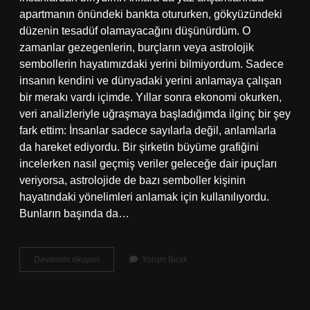
apartmanın önündeki bankta otururken, gökyüzündeki
düzenin tesadüf olamayacağını düşünürdüm. O
zamanlar gezegenlerin, burçların veya astrolojik
sembollerin hayatımızdaki yerini bilmiyordum. Sadece
insanın kendini ve dünyadaki yerini anlamaya çalışan
bir merakı vardı içimde. Yıllar sonra ekonomi okurken,
veri analizleriyle uğraşmaya başladığımda ilginç bir şey
fark ettim: İnsanlar sadece sayılarla değil, anlamlarla
da hareket ediyordu. Bir şirketin büyüme grafiğini
incelerken nasıl geçmiş veriler geleceğe dair ipuçları
veriyorsa, astrolojide de bazı semboller kişinin
hayatındaki yönelimleri anlamak için kullanılıyordu.
Bunların başında da…
North
Devamını okuyun
Yorum Bırak
node
neyi
temsil
eder