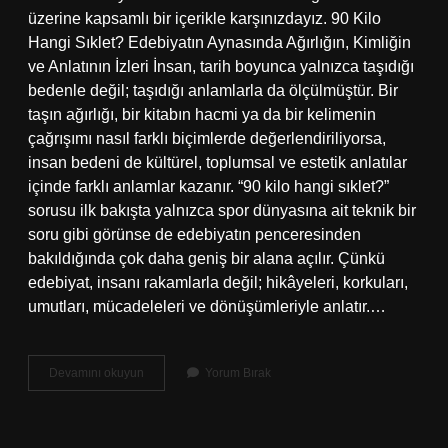
üzerine kapsamlı bir içerikle karşınızdayız. 90 Kilo
Hangi Sıklet? Edebiyatın Aynasında Ağırlığın, Kimliğin
ve Anlatının İzleri İnsan, tarih boyunca yalnızca taşıdığı
bedenle değil; taşıdığı anlamlarla da ölçülmüştür. Bir
taşın ağırlığı, bir kitabın hacmi ya da bir kelimenin
çağrışımı nasıl farklı biçimlerde değerlendiriliyorsa,
insan bedeni de kültürel, toplumsal ve estetik anlatılar
içinde farklı anlamlar kazanır. “90 kilo hangi sıklet?”
sorusu ilk bakışta yalnızca spor dünyasına ait teknik bir
soru gibi görünse de edebiyatın penceresinden
bakıldığında çok daha geniş bir alana açılır. Çünkü
edebiyat, insanı rakamlarla değil; hikâyeleri, korkuları,
umutları, mücadeleleri ve dönüşümleriyle anlatır.…
90
Devamını okuyun
Yorum Bırak
kilo
hangi
sıklet
?