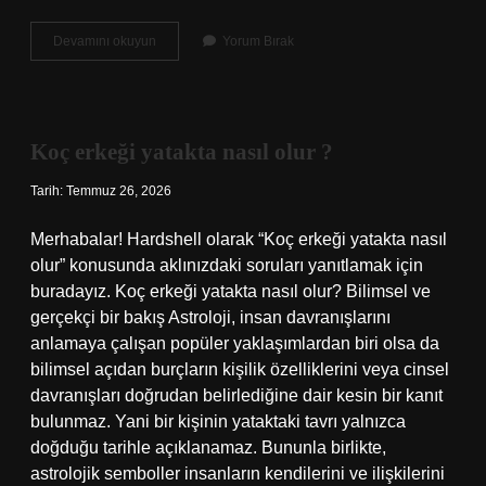
Ulus
Devamını okuyun
Yorum Bırak
büyük
mü
yazılır
küçük
mü
Koç erkeği yatakta nasıl olur ?
?
Tarih: Temmuz 26, 2026
Merhabalar! Hardshell olarak “Koç erkeği yatakta nasıl
olur” konusunda aklınızdaki soruları yanıtlamak için
buradayız. Koç erkeği yatakta nasıl olur? Bilimsel ve
gerçekçi bir bakış Astroloji, insan davranışlarını
anlamaya çalışan popüler yaklaşımlardan biri olsa da
bilimsel açıdan burçların kişilik özelliklerini veya cinsel
davranışları doğrudan belirlediğine dair kesin bir kanıt
bulunmaz. Yani bir kişinin yataktaki tavrı yalnızca
doğduğu tarihle açıklanamaz. Bununla birlikte,
astrolojik semboller insanların kendilerini ve ilişkilerini