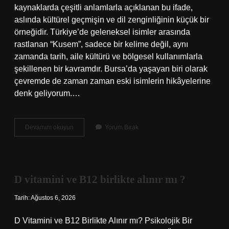
kaynaklarda çeşitli anlamlarla açıklanan bu ifade,
aslında kültürel geçmişin ve dil zenginliğinin küçük bir
örneğidir. Türkiye’de geleneksel isimler arasında
rastlanan “Kusem”, sadece bir kelime değil, aynı
zamanda tarih, aile kültürü ve bölgesel kullanımlarla
şekillenen bir kavramdır. Bursa’da yaşayan biri olarak
çevremde de zaman zaman eski isimlerin hikâyelerine
denk geliyorum.…
Kusem
Devamını okuyun
Yorum Bırak
ne
anlama
gelir
?
D vitamini ve B12 birlikte alınır mı ?
Tarih: Ağustos 6, 2026
D Vitamini ve B12 Birlikte Alınır mı? Psikolojik Bir