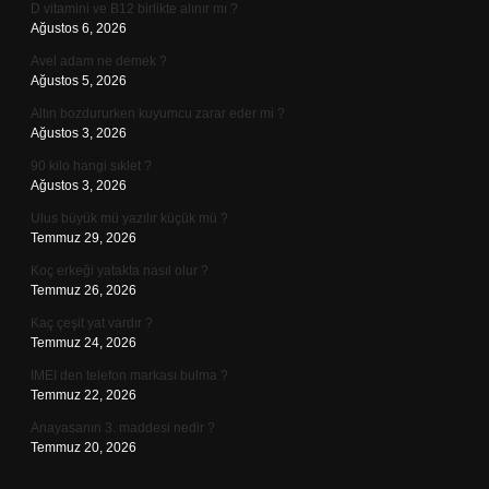
D vitamini ve B12 birlikte alınır mı ?
Ağustos 6, 2026
Avel adam ne demek ?
Ağustos 5, 2026
Altın bozdururken kuyumcu zarar eder mi ?
Ağustos 3, 2026
90 kilo hangi sıklet ?
Ağustos 3, 2026
Ulus büyük mü yazılır küçük mü ?
Temmuz 29, 2026
Koç erkeği yatakta nasıl olur ?
Temmuz 26, 2026
Kaç çeşit yat vardır ?
Temmuz 24, 2026
IMEI den telefon markası bulma ?
Temmuz 22, 2026
Anayasanın 3. maddesi nedir ?
Temmuz 20, 2026