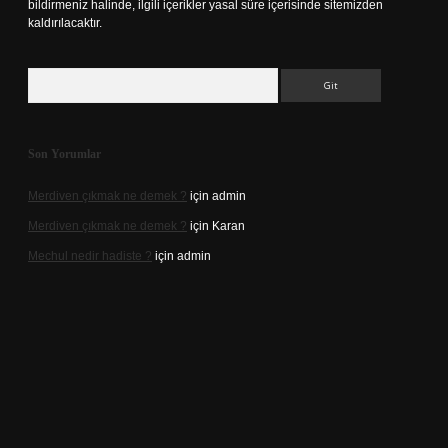
bildirmeniz halinde, ilgili içerikler yasal süre içerisinde sitemizden
kaldırılacaktır.
Arama
Son Yorumlar
Merdiven çıkmak ne demek ?
için
admin
Merdiven çıkmak ne demek ?
için
Karan
Mechul nedir hadiste ?
için
admin
xyz/
elexbetgiris.org