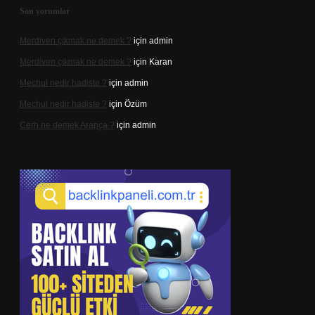
Son yorumlar
Merdiven çıkmak ne demek ?
için
admin
Merdiven çıkmak ne demek ?
için
Karan
Mechul nedir hadiste ?
için
admin
Mechul nedir hadiste ?
için
Özüm
Cerh ne demek Arapça ?
için
admin