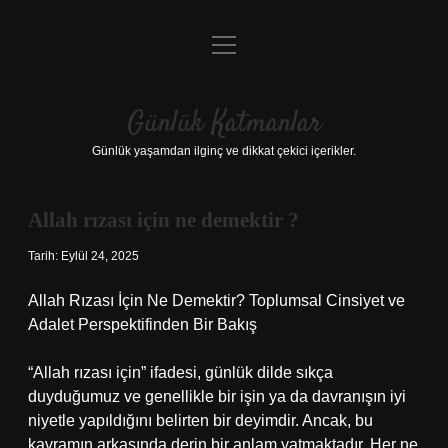
menüyü
Anasayfa
aç
Gizlilik Politikası
Günlük Katmanlar
Yasal Uyarı
Günlük yaşamdan ilginç ve dikkat çekici içerikler.
Hakkımızda
Allah rızası için ne demektir ?
Hakkımızda
Tarih: Eylül 24, 2025
Allah Rızası İçin Ne Demektir? Toplumsal Cinsiyet ve
Adalet Perspektifinden Bir Bakış
“Allah rızası için” ifadesi, günlük dilde sıkça
duyduğumuz ve genellikle bir işin ya da davranışın iyi
niyetle yapıldığını belirten bir deyimdir. Ancak, bu
kavramın arkasında derin bir anlam yatmaktadır. Her ne