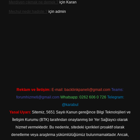
Merdiven çıkmak ne demek ?
için
Karan
Mechul nedir hadiste ?
için
admin
tps://www.betexper.xyz/
elexbetgiris.org
Reklam ve İletişim:
E-mail:
backlinkpaneli@gmail.com
Teams:
forumhizmeti@gmail.com
Whatsapp: 0262 606 0 726
Telegram:
@karabul
Yasal Uyarı:
Sitemiz, 5651 Sayılı Kanun gereğince Bilgi Teknolojileri ve
İletişim Kurumu (BTK) tarafından onaylanmış bir Yer Sağlayıcı olarak
hizmet vermektedir. Bu nedenle, sitedeki içerikleri proaktif olarak
denetleme veya araştırma yükümlülüğümüz bulunmamaktadır. Ancak,