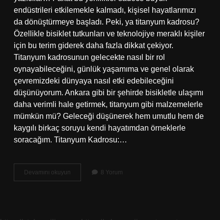
endüstrileri etkilemekle kalmadı, kişisel hayatlarımızı
da dönüştürmeye başladı. Peki, ya titanyum kadrosu?
Özellikle bisiklet tutkunları ve teknolojiye meraklı kişiler
için bu terim giderek daha fazla dikkat çekiyor.
Titanyum kadrosunun gelecekte nasıl bir rol
oynayabileceğini, günlük yaşamıma ve genel olarak
çevremizdeki dünyaya nasıl etki edebileceğini
düşünüyorum. Ankara gibi bir şehirde bisikletle ulaşımı
daha verimli hale getirmek, titanyum gibi malzemelerle
mümkün mü? Geleceği düşünerek hem umutlu hem de
kaygılı birkaç soruyu kendi hayatımdan örneklerle
soracağım. Titanyum Kadrosu:…
Titanyum
Devamını okuyun
8 Yorum
kadrosu
nasıl
?