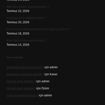
IMEI den telefon markası bulma ?
Temmuz 22, 2026
Anayasanın 3. maddesi nedir ?
Temmuz 20, 2026
Zühre Ana Kozalak Macunu öksürüğe iyi gelir mi ?
Temmuz 18, 2026
Kışın klima modu nasıl olmalı ?
Temmuz 14, 2026
Son yorumlar
Merdiven çıkmak ne demek ?
için
admin
Merdiven çıkmak ne demek ?
için
Karan
Mechul nedir hadiste ?
için
admin
Mechul nedir hadiste ?
için
Özüm
Cerh ne demek Arapça ?
için
admin