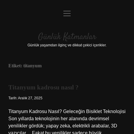
menüyü
Anasayfa
aç
Gizlilik Politikası
Günlük Katmanlar
Yasal Uyarı
Günlük yaşamdan ilginç ve dikkat çekici içerikler.
Hakkımızda
Etiket:
titanyum
Hakkımızda
Titanyum kadrosu nasıl ?
Tarih: Aralık 27, 2025
Titanyum Kadrosu Nasıl? Geleceğin Bisiklet Teknolojisi
Son yıllarda teknolojinin her alanında devrimsel
yenilikler gördük; yapay zeka, elektrikli arabalar, 3D
yazıcılar… Fakat bu yenilikler sadece büyük