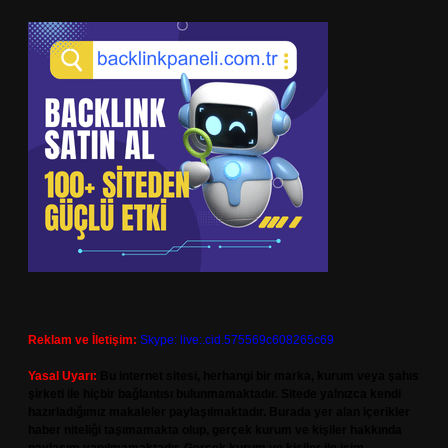
Reklam ve İletişim:
Skype: live:.cid.575569c608265c69
Yasal Uyarı:
Bu internet sitesi, herhangi bir marka, kurum veya şahıs
şirketi ile hiçbir bağlantısı bulunmamaktadır. Sitede yalnızca kendi
hazırladığımız makaleler paylaşılmaktadır. Burada yer alan içerikler
haber niteliği taşımamakta olup, gerçek kurum ve kişiler hakkında