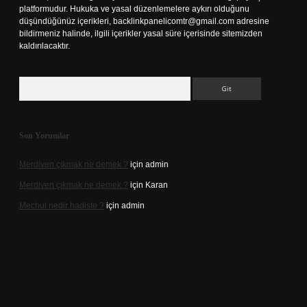
platformudur. Hukuka ve yasal düzenlemelere aykırı olduğunu
düşündüğünüz içerikleri,
backlinkpanelicomtr@gmail.com
adresine
bildirmeniz halinde, ilgili içerikler yasal süre içerisinde sitemizden
kaldırılacaktır.
Arama
Son Yorumlar
Merdiven çıkmak ne demek ?
için
admin
Merdiven çıkmak ne demek ?
için
Karan
Mechul nedir hadiste ?
için
admin