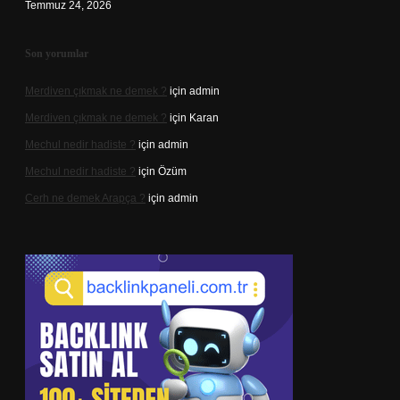
Temmuz 24, 2026
Son yorumlar
Merdiven çıkmak ne demek ?
için
admin
Merdiven çıkmak ne demek ?
için
Karan
Mechul nedir hadiste ?
için
admin
Mechul nedir hadiste ?
için
Özüm
Cerh ne demek Arapça ?
için
admin