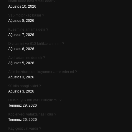
North node neyi temsil eder ?
Ağustos 10, 2026
V16 motor kaç basar ?
Ağustos 8, 2026
Kusem ne anlama gelir ?
Ağustos 7, 2026
D vitamini ve B12 birlikte alınır mı ?
Ağustos 6, 2026
Avel adam ne demek ?
Ağustos 5, 2026
Altın bozdururken kuyumcu zarar eder mi ?
Ağustos 3, 2026
90 kilo hangi sıklet ?
Ağustos 3, 2026
Ulus büyük mü yazılır küçük mü ?
Temmuz 29, 2026
Koç erkeği yatakta nasıl olur ?
Temmuz 26, 2026
Kaç çeşit yat vardır ?