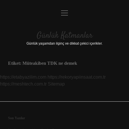
menüyü
Anasayfa
aç
Gizlilik Politikası
Günlük Katmanlar
Yasal Uyarı
Günlük yaşamdan ilginç ve dikkat çekici içerikler.
Hakkımızda
Etiket:
Müteakiben TDK ne demek
Hakkımızda
https://etabyazilim.com
https://rekoryapiinsaat.com.tr
https://meshtech.com.tr
Sitemap
Sidebar
Son Yazılar