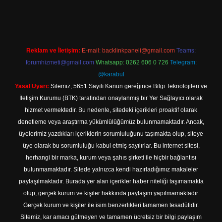
ps://www.betexper.xyz/
elexbetgiris.org
Reklam ve İletişim:
E-mail:
backlinkpaneli@gmail.com
Teams:
forumhizmeti@gmail.com
Whatsapp: 0262 606 0 726
Telegram:
@karabul
Yasal Uyarı:
Sitemiz, 5651 Sayılı Kanun gereğince Bilgi Teknolojileri ve
İletişim Kurumu (BTK) tarafından onaylanmış bir Yer Sağlayıcı olarak
hizmet vermektedir. Bu nedenle, sitedeki içerikleri proaktif olarak
denetleme veya araştırma yükümlülüğümüz bulunmamaktadır. Ancak,
üyelerimiz yazdıkları içeriklerin sorumluluğunu taşımakta olup, siteye
üye olarak bu sorumluluğu kabul etmiş sayılırlar. Bu internet sitesi,
herhangi bir marka, kurum veya şahıs şirketi ile hiçbir bağlantısı
bulunmamaktadır. Sitede yalnızca kendi hazırladığımız makaleler
paylaşılmaktadır. Burada yer alan içerikler haber niteliği taşımamakta
olup, gerçek kurum ve kişiler hakkında paylaşım yapılmamaktadır.
Gerçek kurum ve kişiler ile isim benzerlikleri tamamen tesadüfidir.
Sitemiz, kar amacı gütmeyen ve tamamen ücretsiz bir bilgi paylaşım