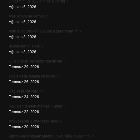
D vitamini ve B12 birlikte alınır mı ?
Ağustos 6, 2026
Avel adam ne demek ?
Ağustos 5, 2026
Altın bozdururken kuyumcu zarar eder mi ?
Ağustos 3, 2026
90 kilo hangi sıklet ?
Ağustos 3, 2026
Ulus büyük mü yazılır küçük mü ?
Temmuz 29, 2026
Koç erkeği yatakta nasıl olur ?
Temmuz 26, 2026
Kaç çeşit yat vardır ?
Temmuz 24, 2026
IMEI den telefon markası bulma ?
Temmuz 22, 2026
Anayasanın 3. maddesi nedir ?
Temmuz 20, 2026
Zühre Ana Kozalak Macunu öksürüğe iyi gelir mi ?