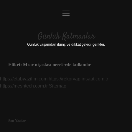
menüyü
Anasayfa
aç
Gizlilik Politikası
Günlük Katmanlar
Yasal Uyarı
Günlük yaşamdan ilginç ve dikkat çekici içerikler.
Hakkımızda
Etiket:
Mısır nişastası nerelerde kullanılır
Hakkımızda
https://etabyazilim.com
https://rekoryapiinsaat.com.tr
https://meshtech.com.tr
Sitemap
Sidebar
Son Yazılar