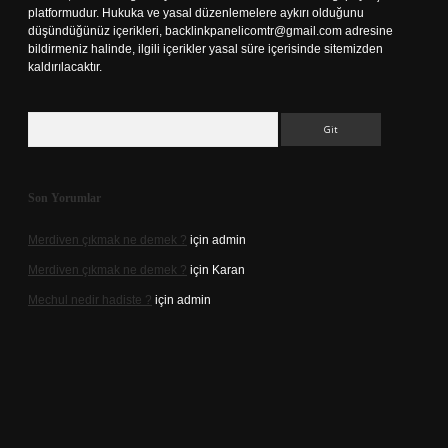
platformudur. Hukuka ve yasal düzenlemelere aykırı olduğunu
düşündüğünüz içerikleri,
backlinkpanelicomtr@gmail.com
adresine
bildirmeniz halinde, ilgili içerikler yasal süre içerisinde sitemizden
kaldırılacaktır.
Arama
Son Yorumlar
Merdiven çıkmak ne demek ?
için
admin
Merdiven çıkmak ne demek ?
için
Karan
Mechul nedir hadiste ?
için
admin