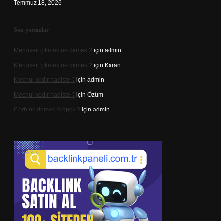
Temmuz 18, 2026
Son yorumlar
Merdiven çıkmak ne demek ?
için
admin
Merdiven çıkmak ne demek ?
için
Karan
Mechul nedir hadiste ?
için
admin
Mechul nedir hadiste ?
için
Özüm
Cerh ne demek Arapça ?
için
admin