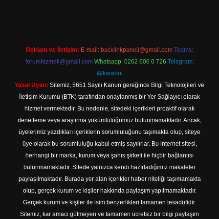
https://www.betexper.xyz/
elexbetgiris.org
Reklam ve İletişim:
E-mail:
backlinkpaneli@gmail.com
Teams:
forumhizmeti@gmail.com
Whatsapp: 0262 606 0 726
Telegram:
@karabul
Yasal Uyarı:
Sitemiz, 5651 Sayılı Kanun gereğince Bilgi Teknolojileri ve
İletişim Kurumu (BTK) tarafından onaylanmış bir Yer Sağlayıcı olarak
hizmet vermektedir. Bu nedenle, sitedeki içerikleri proaktif olarak
denetleme veya araştırma yükümlülüğümüz bulunmamaktadır. Ancak,
üyelerimiz yazdıkları içeriklerin sorumluluğunu taşımakta olup, siteye
üye olarak bu sorumluluğu kabul etmiş sayılırlar. Bu internet sitesi,
herhangi bir marka, kurum veya şahıs şirketi ile hiçbir bağlantısı
bulunmamaktadır. Sitede yalnızca kendi hazırladığımız makaleler
paylaşılmaktadır. Burada yer alan içerikler haber niteliği taşımamakta
olup, gerçek kurum ve kişiler hakkında paylaşım yapılmamaktadır.
Gerçek kurum ve kişiler ile isim benzerlikleri tamamen tesadüfidir.
Sitemiz, kar amacı gütmeyen ve tamamen ücretsiz bir bilgi paylaşım