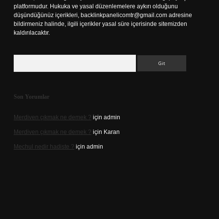
platformudur. Hukuka ve yasal düzenlemelere aykırı olduğunu
düşündüğünüz içerikleri,
backlinkpanelicomtr@gmail.com
adresine
bildirmeniz halinde, ilgili içerikler yasal süre içerisinde sitemizden
kaldırılacaktır.
Arama
Son Yorumlar
Merdiven çıkmak ne demek ?
için
admin
Merdiven çıkmak ne demek ?
için
Karan
Mechul nedir hadiste ?
için
admin