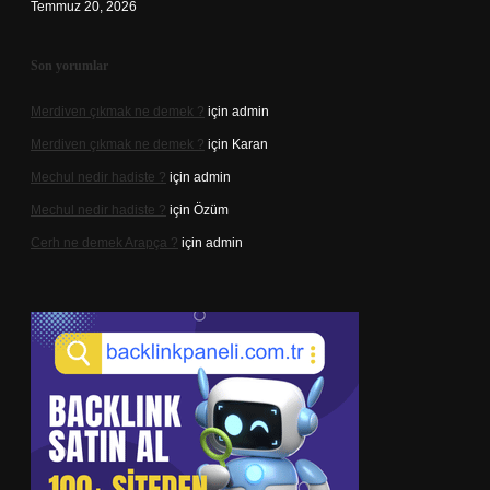
Temmuz 20, 2026
Son yorumlar
Merdiven çıkmak ne demek ?
için
admin
Merdiven çıkmak ne demek ?
için
Karan
Mechul nedir hadiste ?
için
admin
Mechul nedir hadiste ?
için
Özüm
Cerh ne demek Arapça ?
için
admin