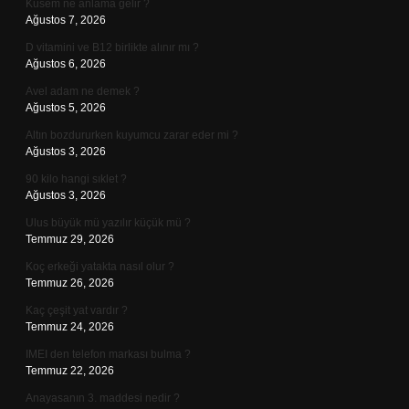
Kusem ne anlama gelir ?
Ağustos 7, 2026
D vitamini ve B12 birlikte alınır mı ?
Ağustos 6, 2026
Avel adam ne demek ?
Ağustos 5, 2026
Altın bozdururken kuyumcu zarar eder mi ?
Ağustos 3, 2026
90 kilo hangi sıklet ?
Ağustos 3, 2026
Ulus büyük mü yazılır küçük mü ?
Temmuz 29, 2026
Koç erkeği yatakta nasıl olur ?
Temmuz 26, 2026
Kaç çeşit yat vardır ?
Temmuz 24, 2026
IMEI den telefon markası bulma ?
Temmuz 22, 2026
Anayasanın 3. maddesi nedir ?