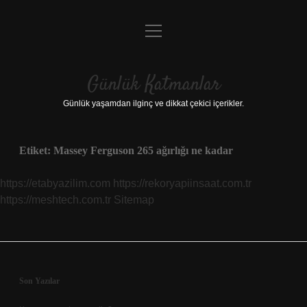
menüyü
Anasayfa
aç
Gizlilik Politikası
Günlük Katmanlar
Yasal Uyarı
Günlük yaşamdan ilginç ve dikkat çekici içerikler.
Hakkımızda
Etiket:
Massey Ferguson 265 ağırlığı ne kadar
Hakkımızda
https://etabyazilim.com
https://rekoryapiinsaat.com.tr
https://meshtech.com.tr
Sitemap
Sidebar
Son Yazılar