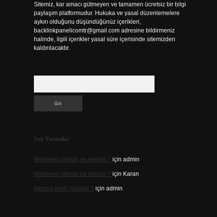
Sitemiz, kar amacı gütmeyen ve tamamen ücretsiz bir bilgi
paylaşım platformudur. Hukuka ve yasal düzenlemelere
aykırı olduğunu düşündüğünüz içerikleri,
backlinkpanelicomtr@gmail.com
adresine bildirmeniz
halinde, ilgili içerikler yasal süre içerisinde sitemizden
kaldırılacaktır.
Arama
Son Yorumlar
Merdiven çıkmak ne demek ?
için
admin
Merdiven çıkmak ne demek ?
için
Karan
Mechul nedir hadiste ?
için
admin