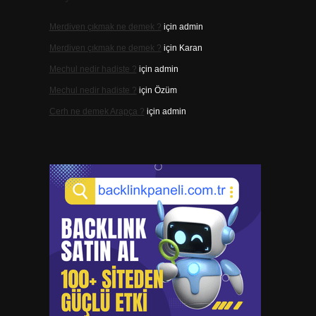
Merdiven çıkmak ne demek ?
için
admin
Merdiven çıkmak ne demek ?
için
Karan
Mechul nedir hadiste ?
için
admin
Mechul nedir hadiste ?
için
Özüm
Cerh ne demek Arapça ?
için
admin