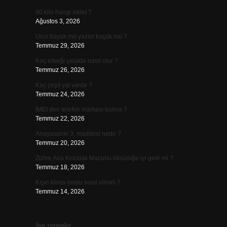
90 kilo hangi sıklet ?
Ağustos 3, 2026
Ulus büyük mü yazılır küçük mü ?
Temmuz 29, 2026
Koç erkeği yatakta nasıl olur ?
Temmuz 26, 2026
Kaç çeşit yat vardır ?
Temmuz 24, 2026
IMEI den telefon markası bulma ?
Temmuz 22, 2026
Anayasanın 3. maddesi nedir ?
Temmuz 20, 2026
Zühre Ana Kozalak Macunu öksürüğe iyi gelir mi ?
Temmuz 18, 2026
Kışın klima modu nasıl olmalı ?
Temmuz 14, 2026
Son yorumlar