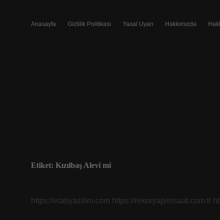
Anasayfa
Gizlilik Politikası
Yasal Uyarı
Hakkımızda
Hak
Etiket:
Kızılbaş Alevi mi
https://etabyazilim.com
https://rekoryapiinsaat.com.tr
h