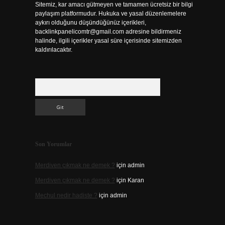
Sitemiz, kar amacı gütmeyen ve tamamen ücretsiz bir bilgi
paylaşım platformudur. Hukuka ve yasal düzenlemelere
aykırı olduğunu düşündüğünüz içerikleri,
backlinkpanelicomtr@gmail.com
adresine bildirmeniz
halinde, ilgili içerikler yasal süre içerisinde sitemizden
kaldırılacaktır.
Arama
Son Yorumlar
Merdiven çıkmak ne demek ?
için
admin
Merdiven çıkmak ne demek ?
için
Karan
Mechul nedir hadiste ?
için
admin