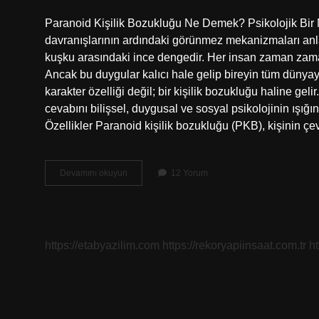
Paranoid Kişilik Bozukluğu Ne Demek? Psikolojik Bir 
davranışlarının ardındaki görünmez mekanizmaları anla
kuşku arasındaki ince dengedir. Her insan zaman zaman
Ancak bu duygular kalıcı hale gelip bireyin tüm dünyayı
karakter özelliği değil; bir kişilik bozukluğu haline ge
cevabını bilişsel, duygusal ve sosyal psikolojinin ışı
Özellikler Paranoid kişilik bozukluğu (PKB), kişinin ç
Paranoid
Devamını okuyun
12 Yorum
kişilik
bozukluğu
ne
demek
?
https://etabyazilim.com
https://rekoryapiinsaat.com.tr
h