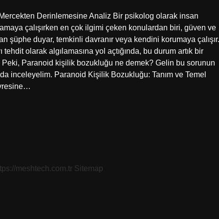
Mercekten Derinlemesine Analiz Bir psikolog olarak insan
maya çalışırken en çok ilgimi çeken konulardan biri, güven ve
 şüphe duyar, temkinli davranır veya kendini korumaya çalışır
 tehdit olarak algılamasına yol açtığında, bu durum artık bir
lir. Peki, Paranoid kişilik bozukluğu ne demek? Gelin bu sorunun
ğında inceleyelim. Paranoid Kişilik Bozukluğu: Tanım ve Temel
evresine…
ttps://meshtech.com.tr
Sitemap