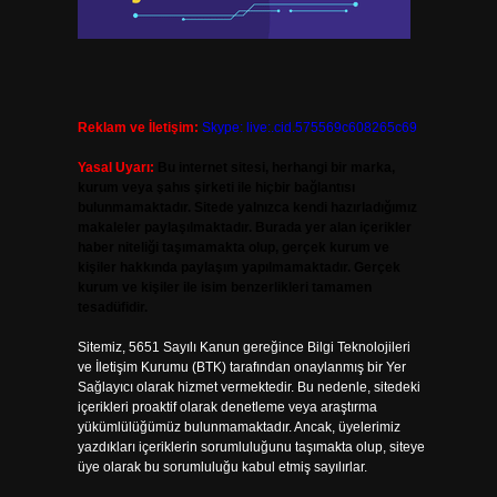
Reklam ve İletişim:
Skype: live:.cid.575569c608265c69
Yasal Uyarı:
Bu internet sitesi, herhangi bir marka,
kurum veya şahıs şirketi ile hiçbir bağlantısı
bulunmamaktadır. Sitede yalnızca kendi hazırladığımız
makaleler paylaşılmaktadır. Burada yer alan içerikler
haber niteliği taşımamakta olup, gerçek kurum ve
kişiler hakkında paylaşım yapılmamaktadır. Gerçek
kurum ve kişiler ile isim benzerlikleri tamamen
tesadüfidir.
Sitemiz, 5651 Sayılı Kanun gereğince Bilgi Teknolojileri
ve İletişim Kurumu (BTK) tarafından onaylanmış bir Yer
Sağlayıcı olarak hizmet vermektedir. Bu nedenle, sitedeki
içerikleri proaktif olarak denetleme veya araştırma
yükümlülüğümüz bulunmamaktadır. Ancak, üyelerimiz
yazdıkları içeriklerin sorumluluğunu taşımakta olup, siteye
üye olarak bu sorumluluğu kabul etmiş sayılırlar.