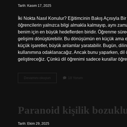
Tarih: Kasım 17, 2025
İki Nokta Nasıl Konulur? Eğitimcinin Bakış Açısıyla B
öğrencilerin yalnızca bilgi almakla kalmayıp, aynı zam
benim için en büyük hedeflerden biridir. Öğrenme süreci
gelişimi dönüştürebilir. Bu dönüşümün en küçük ama etkil
küçük işaretler, büyük anlamlar yaratabilir. Bugün, dilin
kullanımına odaklanacağız. Ancak bunu yaparken, dil ö
geliştireceğiz. Çünkü dil öğrenimi sadece kurallar öğr
İki
Devamını okuyun
18 Yorum
nokta
nasıl
konulur
?
Paranoid kişilik bozukl
Tarih: Ekim 29, 2025