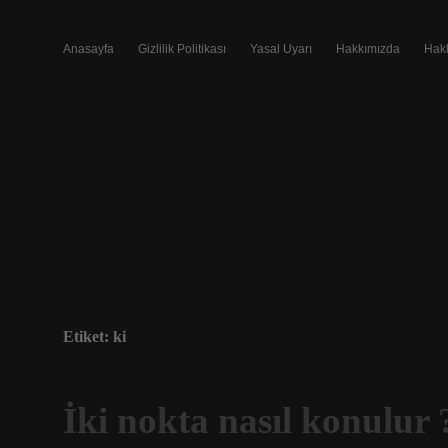
Anasayfa
Gizlilik Politikası
Yasal Uyarı
Hakkımızda
Hak
Etiket:
ki
İki nokta nasıl konulur 