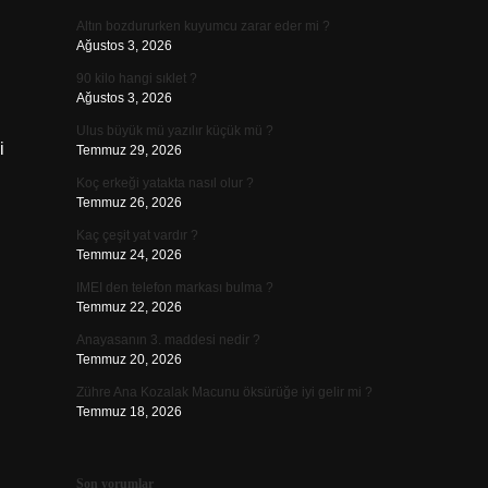
Altın bozdururken kuyumcu zarar eder mi ?
Ağustos 3, 2026
90 kilo hangi sıklet ?
Ağustos 3, 2026
Ulus büyük mü yazılır küçük mü ?
i
Temmuz 29, 2026
Koç erkeği yatakta nasıl olur ?
Temmuz 26, 2026
Kaç çeşit yat vardır ?
Temmuz 24, 2026
IMEI den telefon markası bulma ?
Temmuz 22, 2026
Anayasanın 3. maddesi nedir ?
Temmuz 20, 2026
Zühre Ana Kozalak Macunu öksürüğe iyi gelir mi ?
Temmuz 18, 2026
Son yorumlar