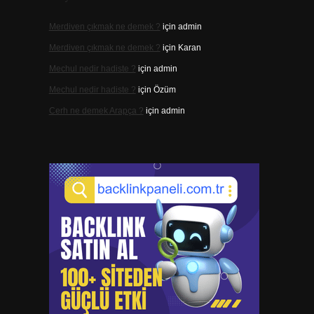
Merdiven çıkmak ne demek ?
için
admin
Merdiven çıkmak ne demek ?
için
Karan
.
Mechul nedir hadiste ?
için
admin
Mechul nedir hadiste ?
için
Özüm
Cerh ne demek Arapça ?
için
admin