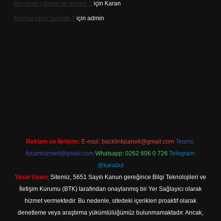
Merdiven çıkmak ne demek ?
için
Karan
Mechul nedir hadiste ?
için
admin
tps://www.betexper.xyz/
elexbetgiris.org
Reklam ve İletişim:
E-mail:
backlinkpaneli@gmail.com
Teams:
forumhizmeti@gmail.com
Whatsapp: 0262 606 0 726
Telegram:
@karabul
Yasal Uyarı:
Sitemiz, 5651 Sayılı Kanun gereğince Bilgi Teknolojileri ve
İletişim Kurumu (BTK) tarafından onaylanmış bir Yer Sağlayıcı olarak
hizmet vermektedir. Bu nedenle, sitedeki içerikleri proaktif olarak
denetleme veya araştırma yükümlülüğümüz bulunmamaktadır. Ancak,