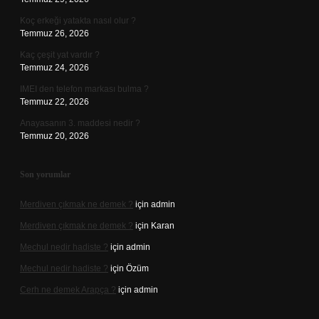
Koç erkeği yatakta nasıl olur ?
Temmuz 26, 2026
Kaç çeşit yat vardır ?
Temmuz 24, 2026
IMEI den telefon markası bulma ?
Temmuz 22, 2026
Anayasanın 3. maddesi nedir ?
Temmuz 20, 2026
Son yorumlar
Merdiven çıkmak ne demek ?
için
admin
Merdiven çıkmak ne demek ?
için
Karan
Mechul nedir hadiste ?
için
admin
Mechul nedir hadiste ?
için
Özüm
Cerh ne demek Arapça ?
için
admin