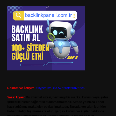
Reklam ve İletişim:
Skype: live:.cid.575569c608265c69
Yasal Uyarı:
Bu internet sitesi, herhangi bir marka, kurum veya şahıs
şirketi ile hiçbir bağlantısı bulunmamaktadır. Sitede yalnızca kendi
hazırladığımız makaleler paylaşılmaktadır. Burada yer alan içerikler
haber niteliği taşımamakta olup, gerçek kurum ve kişiler hakkında