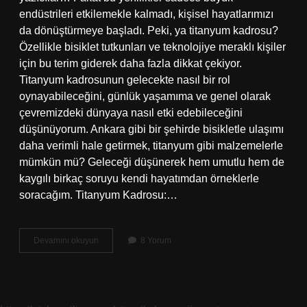
endüstrileri etkilemekle kalmadı, kişisel hayatlarımızı
da dönüştürmeye başladı. Peki, ya titanyum kadrosu?
Özellikle bisiklet tutkunları ve teknolojiye meraklı kişiler
için bu terim giderek daha fazla dikkat çekiyor.
Titanyum kadrosunun gelecekte nasıl bir rol
oynayabileceğini, günlük yaşamıma ve genel olarak
çevremizdeki dünyaya nasıl etki edebileceğini
düşünüyorum. Ankara gibi bir şehirde bisikletle ulaşımı
daha verimli hale getirmek, titanyum gibi malzemelerle
mümkün mü? Geleceği düşünerek hem umutlu hem de
kaygılı birkaç soruyu kendi hayatımdan örneklerle
soracağım. Titanyum Kadrosu:…
Titanyum
Devamını okuyun
8 Yorum
kadrosu
nasıl
?