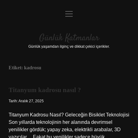
menüyü
Anasayfa
aç
Gizlilik Politikası
Günlük Katmanlar
Yasal Uyarı
Günlük yaşamdan ilginç ve dikkat çekici içerikler.
Hakkımızda
Etiket:
kadrosu
Hakkımızda
Titanyum kadrosu nasıl ?
Tarih: Aralık 27, 2025
Titanyum Kadrosu Nasıl? Geleceğin Bisiklet Teknolojisi
Son yıllarda teknolojinin her alanında devrimsel
yenilikler gördük; yapay zeka, elektrikli arabalar, 3D
yazıcılar… Fakat bu yenilikler sadece büyük