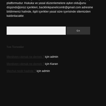
platformudur. Hukuka ve yasal düzenlemelere aykırı olduğunu
düşündüğünüz içerikleri,
backlinkpanelicomtr@gmail.com
adresine
bildirmeniz halinde, ilgili içerikler yasal süre içerisinde sitemizden
kaldırılacaktır.
Arama
Son Yorumlar
Merdiven çıkmak ne demek ?
için
admin
Merdiven çıkmak ne demek ?
için
Karan
Mechul nedir hadiste ?
için
admin