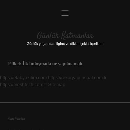
menüyü
Anasayfa
aç
Gizlilik Politikası
Günlük Katmanlar
Yasal Uyarı
Günlük yaşamdan ilginç ve dikkat çekici içerikler.
Hakkımızda
Etiket:
İlk buluşmada ne yapılmamalı
Hakkımızda
https://etabyazilim.com
https://rekoryapiinsaat.com.tr
https://meshtech.com.tr
Sitemap
Sidebar
Son Yazılar