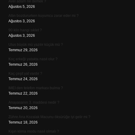
Avel adam ne demek ?
Ağustos 5, 2026
Altın bozdururken kuyumcu zarar eder mi ?
Ağustos 3, 2026
90 kilo hangi sıklet ?
Ağustos 3, 2026
Ulus büyük mü yazılır küçük mü ?
Temmuz 29, 2026
Koç erkeği yatakta nasıl olur ?
Temmuz 26, 2026
Kaç çeşit yat vardır ?
Temmuz 24, 2026
IMEI den telefon markası bulma ?
Temmuz 22, 2026
Anayasanın 3. maddesi nedir ?
Temmuz 20, 2026
Zühre Ana Kozalak Macunu öksürüğe iyi gelir mi ?
Temmuz 18, 2026
Kışın klima modu nasıl olmalı ?