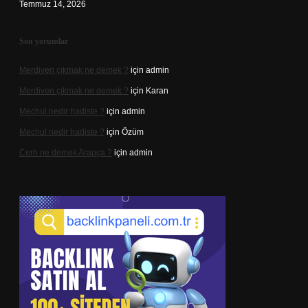
Temmuz 14, 2026
Son yorumlar
Merdiven çıkmak ne demek ?
için
admin
Merdiven çıkmak ne demek ?
için
Karan
Mechul nedir hadiste ?
için
admin
Mechul nedir hadiste ?
için
Özüm
Cerh ne demek Arapça ?
için
admin