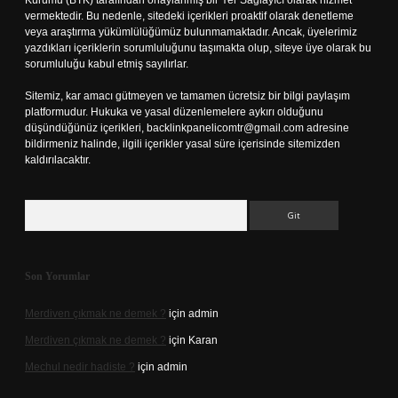
Kurumu (BTK) tarafından onaylanmış bir Yer Sağlayıcı olarak hizmet
vermektedir. Bu nedenle, sitedeki içerikleri proaktif olarak denetleme
veya araştırma yükümlülüğümüz bulunmamaktadır. Ancak, üyelerimiz
yazdıkları içeriklerin sorumluluğunu taşımakta olup, siteye üye olarak bu
sorumluluğu kabul etmiş sayılırlar.
Sitemiz, kar amacı gütmeyen ve tamamen ücretsiz bir bilgi paylaşım
platformudur. Hukuka ve yasal düzenlemelere aykırı olduğunu
düşündüğünüz içerikleri,
backlinkpanelicomtr@gmail.com
adresine
bildirmeniz halinde, ilgili içerikler yasal süre içerisinde sitemizden
kaldırılacaktır.
Arama
Son Yorumlar
Merdiven çıkmak ne demek ?
için
admin
Merdiven çıkmak ne demek ?
için
Karan
Mechul nedir hadiste ?
için
admin