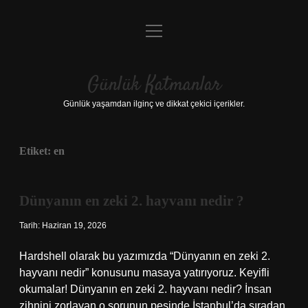
menüyü
Anasayfa
aç
Gizlilik Politikası
Günlük Katmanlar
Yasal Uyarı
Günlük yaşamdan ilginç ve dikkat çekici içerikler.
Hakkımızda
Etiket:
en
Hakkımızda
Dünyanın en zeki 2. hayvanı nedir ?
Tarih: Haziran 19, 2026
Hardshell olarak bu yazımızda “Dünyanın en zeki 2.
hayvanı nedir” konusunu masaya yatırıyoruz. Keyifli
okumalar! Dünyanın en zeki 2. hayvanı nedir? İnsan
zihnini zorlayan o sorunun peşinde İstanbul’da sıradan