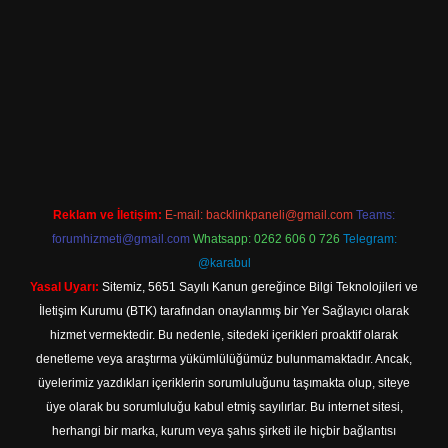
tps://www.betexper.xyz/
elexbetgiris.org
Reklam ve İletişim:
E-mail:
backlinkpaneli@gmail.com
Teams:
forumhizmeti@gmail.com
Whatsapp: 0262 606 0 726
Telegram:
@karabul
Yasal Uyarı:
Sitemiz, 5651 Sayılı Kanun gereğince Bilgi Teknolojileri ve
İletişim Kurumu (BTK) tarafından onaylanmış bir Yer Sağlayıcı olarak
hizmet vermektedir. Bu nedenle, sitedeki içerikleri proaktif olarak
denetleme veya araştırma yükümlülüğümüz bulunmamaktadır. Ancak,
üyelerimiz yazdıkları içeriklerin sorumluluğunu taşımakta olup, siteye
üye olarak bu sorumluluğu kabul etmiş sayılırlar. Bu internet sitesi,
herhangi bir marka, kurum veya şahıs şirketi ile hiçbir bağlantısı