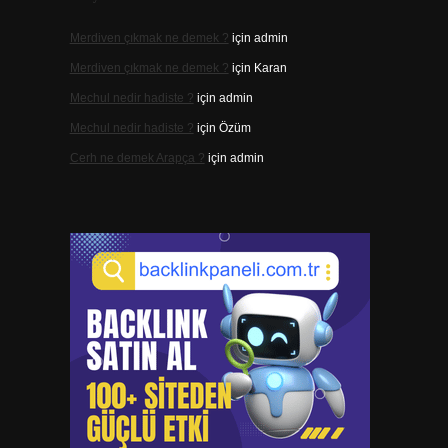
Merdiven çıkmak ne demek ?
için
admin
Merdiven çıkmak ne demek ?
için
Karan
Mechul nedir hadiste ?
için
admin
Mechul nedir hadiste ?
için
Özüm
Cerh ne demek Arapça ?
için
admin