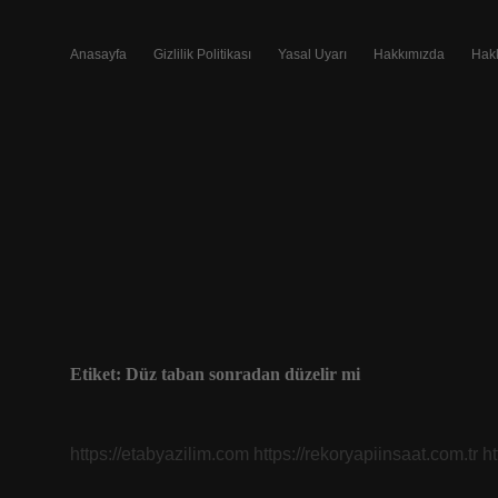
Anasayfa
Gizlilik Politikası
Yasal Uyarı
Hakkımızda
Hak
Etiket:
Düz taban sonradan düzelir mi
https://etabyazilim.com
https://rekoryapiinsaat.com.tr
h