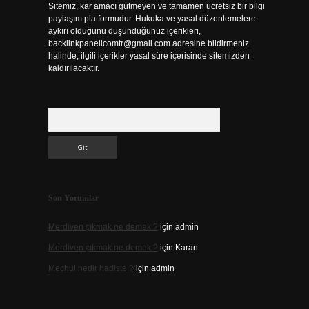
Sitemiz, kar amacı gütmeyen ve tamamen ücretsiz bir bilgi
paylaşım platformudur. Hukuka ve yasal düzenlemelere
aykırı olduğunu düşündüğünüz içerikleri,
backlinkpanelicomtr@gmail.com
adresine bildirmeniz
halinde, ilgili içerikler yasal süre içerisinde sitemizden
kaldırılacaktır.
Arama
Son Yorumlar
Merdiven çıkmak ne demek ?
için
admin
Merdiven çıkmak ne demek ?
için
Karan
Mechul nedir hadiste ?
için
admin