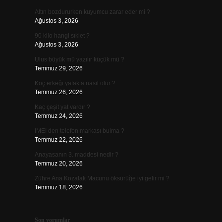
Altın bozdururken kuyumcu zarar eder mi ?
Ağustos 3, 2026
90 kilo hangi sıklet ?
Ağustos 3, 2026
Ulus büyük mü yazılır küçük mü ?
Temmuz 29, 2026
Koç erkeği yatakta nasıl olur ?
Temmuz 26, 2026
Kaç çeşit yat vardır ?
Temmuz 24, 2026
IMEI den telefon markası bulma ?
Temmuz 22, 2026
Anayasanın 3. maddesi nedir ?
Temmuz 20, 2026
Zühre Ana Kozalak Macunu öksürüğe iyi gelir mi ?
Temmuz 18, 2026
Son yorumlar