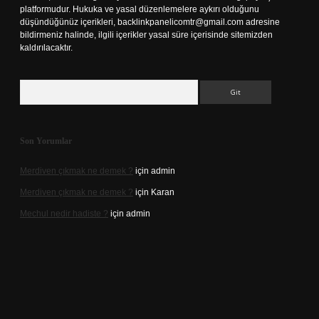
platformudur. Hukuka ve yasal düzenlemelere aykırı olduğunu
düşündüğünüz içerikleri,
backlinkpanelicomtr@gmail.com
adresine
bildirmeniz halinde, ilgili içerikler yasal süre içerisinde sitemizden
kaldırılacaktır.
Arama
Son Yorumlar
Merdiven çıkmak ne demek ?
için
admin
Merdiven çıkmak ne demek ?
için
Karan
Mechul nedir hadiste ?
için
admin