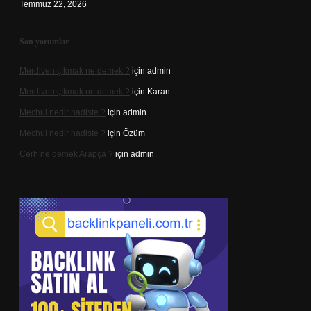
Temmuz 22, 2026
Son yorumlar
Merdiven çıkmak ne demek ?
için
admin
Merdiven çıkmak ne demek ?
için
Karan
Mechul nedir hadiste ?
için
admin
Mechul nedir hadiste ?
için
Özüm
Cerh ne demek Arapça ?
için
admin