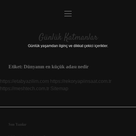
menüyü
Anasayfa
aç
Gizlilik Politikası
Günlük Katmanlar
Yasal Uyarı
Günlük yaşamdan ilginç ve dikkat çekici içerikler.
Hakkımızda
Etiket:
Dünyanın en küçük adası nedir
Hakkımızda
https://etabyazilim.com
https://rekoryapiinsaat.com.tr
https://meshtech.com.tr
Sitemap
Sidebar
Son Yazılar