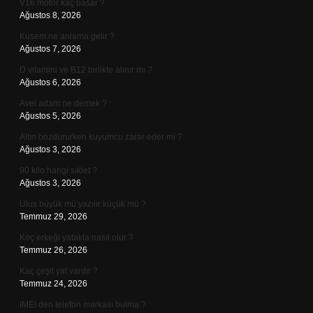
V16 motor kaç basar ?
Ağustos 8, 2026
Kusem ne anlama gelir ?
Ağustos 7, 2026
D vitamini ve B12 birlikte alınır mı ?
Ağustos 6, 2026
Avel adam ne demek ?
Ağustos 5, 2026
Altın bozdururken kuyumcu zarar eder mi ?
Ağustos 3, 2026
90 kilo hangi sıklet ?
Ağustos 3, 2026
Ulus büyük mü yazılır küçük mü ?
Temmuz 29, 2026
Koç erkeği yatakta nasıl olur ?
Temmuz 26, 2026
Kaç çeşit yat vardır ?
Temmuz 24, 2026
IMEI den telefon markası bulma ?