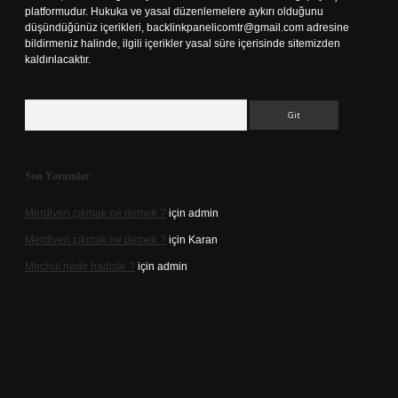
platformudur. Hukuka ve yasal düzenlemelere aykırı olduğunu
düşündüğünüz içerikleri,
backlinkpanelicomtr@gmail.com
adresine
bildirmeniz halinde, ilgili içerikler yasal süre içerisinde sitemizden
kaldırılacaktır.
Arama
Son Yorumlar
Merdiven çıkmak ne demek ?
için
admin
Merdiven çıkmak ne demek ?
için
Karan
Mechul nedir hadiste ?
için
admin