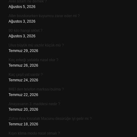
Avel adam ne demek ?
Ağustos 5, 2026
Altın bozdururken kuyumcu zarar eder mi ?
Ağustos 3, 2026
90 kilo hangi sıklet ?
Ağustos 3, 2026
Ulus büyük mü yazılır küçük mü ?
Temmuz 29, 2026
Koç erkeği yatakta nasıl olur ?
Temmuz 26, 2026
Kaç çeşit yat vardır ?
Temmuz 24, 2026
IMEI den telefon markası bulma ?
Temmuz 22, 2026
Anayasanın 3. maddesi nedir ?
Temmuz 20, 2026
Zühre Ana Kozalak Macunu öksürüğe iyi gelir mi ?
Temmuz 18, 2026
Kışın klima modu nasıl olmalı ?