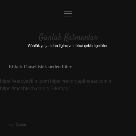
menüyü
Anasayfa
aç
Gizlilik Politikası
Günlük Katmanlar
Yasal Uyarı
Günlük yaşamdan ilginç ve dikkat çekici içerikler.
Hakkımızda
Etiket:
Cinsel istek neden biter
Hakkımızda
https://etabyazilim.com
https://rekoryapiinsaat.com.tr
https://meshtech.com.tr
Sitemap
Sidebar
Son Yazılar