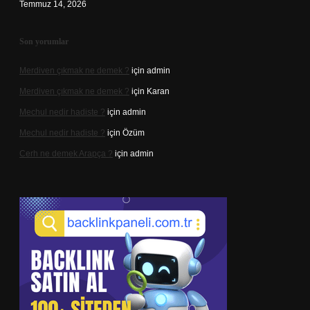
Temmuz 14, 2026
Son yorumlar
Merdiven çıkmak ne demek ?
için
admin
Merdiven çıkmak ne demek ?
için
Karan
Mechul nedir hadiste ?
için
admin
Mechul nedir hadiste ?
için
Özüm
Cerh ne demek Arapça ?
için
admin