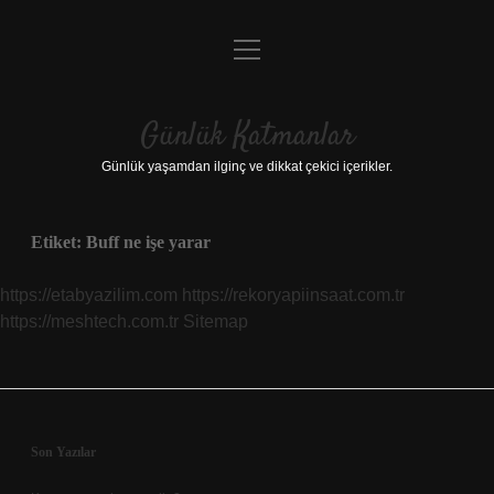
menüyü
Anasayfa
aç
Gizlilik Politikası
Günlük Katmanlar
Yasal Uyarı
Günlük yaşamdan ilginç ve dikkat çekici içerikler.
Hakkımızda
Etiket:
Buff ne işe yarar
Hakkımızda
https://etabyazilim.com
https://rekoryapiinsaat.com.tr
https://meshtech.com.tr
Sitemap
Sidebar
Son Yazılar