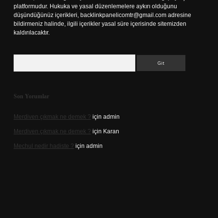
platformudur. Hukuka ve yasal düzenlemelere aykırı olduğunu
düşündüğünüz içerikleri,
backlinkpanelicomtr@gmail.com
adresine
bildirmeniz halinde, ilgili içerikler yasal süre içerisinde sitemizden
kaldırılacaktır.
Arama
Son Yorumlar
Merdiven çıkmak ne demek ?
için
admin
Merdiven çıkmak ne demek ?
için
Karan
Mechul nedir hadiste ?
için
admin