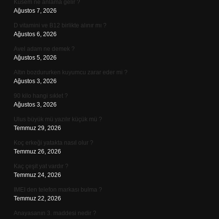
Kusem ne anlama gelir ?
Ağustos 7, 2026
D vitamini ve B12 birlikte alınır mı ?
Ağustos 6, 2026
Avel adam ne demek ?
Ağustos 5, 2026
Altın bozdururken kuyumcu zarar eder mi ?
Ağustos 3, 2026
90 kilo hangi sıklet ?
Ağustos 3, 2026
Ulus büyük mü yazılır küçük mü ?
Temmuz 29, 2026
Koç erkeği yatakta nasıl olur ?
Temmuz 26, 2026
Kaç çeşit yat vardır ?
Temmuz 24, 2026
IMEI den telefon markası bulma ?
Temmuz 22, 2026
Anayasanın 3. maddesi nedir ?