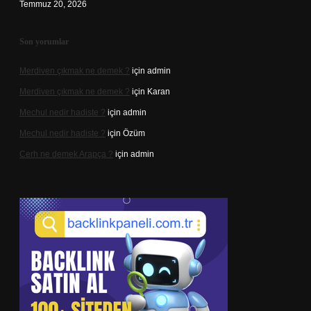
Temmuz 20, 2026
Son yorumlar
Merdiven çıkmak ne demek ?
için
admin
Merdiven çıkmak ne demek ?
için
Karan
Mechul nedir hadiste ?
için
admin
Mechul nedir hadiste ?
için
Özüm
Cerh ne demek Arapça ?
için
admin