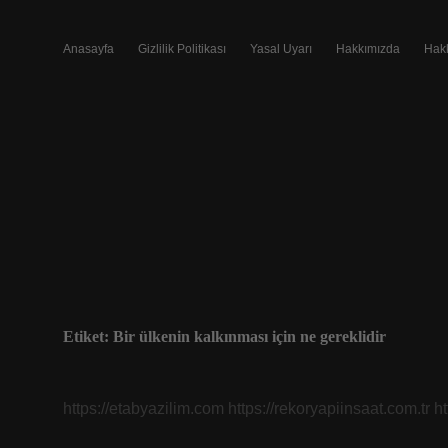
Anasayfa
Gizlilik Politikası
Yasal Uyarı
Hakkımızda
Hak
Etiket:
Bir ülkenin kalkınması için ne gereklidir
https://etabyazilim.com
https://rekoryapiinsaat.com.tr
h