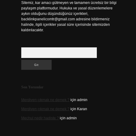
Sitemiz, kar amacı gütmeyen ve tamamen ücretsiz bir bilgi
paylaşım platformudur. Hukuka ve yasal düzenlemelere
aykırı olduğunu düşündüğünüz içerikleri,
backlinkpanelicomtr@gmail.com
adresine bildirmeniz
halinde, ilgili içerikler yasal süre içerisinde sitemizden
kaldırılacaktır.
Arama
Son Yorumlar
Merdiven çıkmak ne demek ?
için
admin
Merdiven çıkmak ne demek ?
için
Karan
Mechul nedir hadiste ?
için
admin