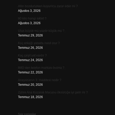
Altın bozdururken kuyumcu zarar eder mi ?
Ağustos 3, 2026
90 kilo hangi sıklet ?
Ağustos 3, 2026
Ulus büyük mü yazılır küçük mü ?
Temmuz 29, 2026
Koç erkeği yatakta nasıl olur ?
Temmuz 26, 2026
Kaç çeşit yat vardır ?
Temmuz 24, 2026
IMEI den telefon markası bulma ?
Temmuz 22, 2026
Anayasanın 3. maddesi nedir ?
Temmuz 20, 2026
Zühre Ana Kozalak Macunu öksürüğe iyi gelir mi ?
Temmuz 18, 2026
Son yorumlar