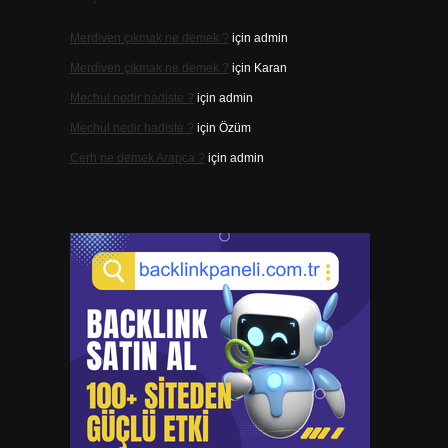
Merdiven çıkmak ne demek ?
için
admin
Merdiven çıkmak ne demek ?
için
Karan
Mechul nedir hadiste ?
için
admin
Mechul nedir hadiste ?
için
Özüm
Cerh ne demek Arapça ?
için
admin