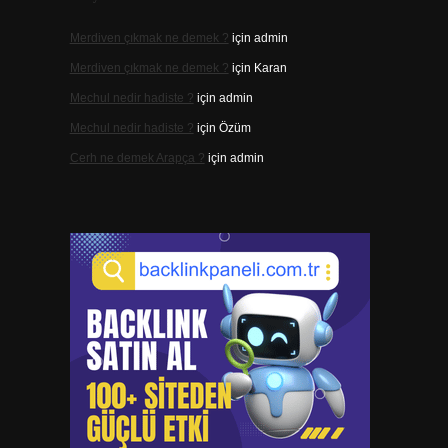
Merdiven çıkmak ne demek ?
için
admin
Merdiven çıkmak ne demek ?
için
Karan
Mechul nedir hadiste ?
için
admin
Mechul nedir hadiste ?
için
Özüm
Cerh ne demek Arapça ?
için
admin