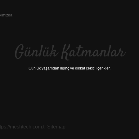
kımızda
Günlük Katmanlar
Günlük yaşamdan ilginç ve dikkat çekici içerikler.
hilt
ttps://meshtech.com.tr
Sitemap