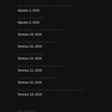
Altın bozdururken kuyumcu zarar eder mi ?
Ağustos 3, 2026
90 kilo hangi sıklet ?
Ağustos 3, 2026
Ulus büyük mü yazılır küçük mü ?
Temmuz 29, 2026
Koç erkeği yatakta nasıl olur ?
Temmuz 26, 2026
Kaç çeşit yat vardır ?
Temmuz 24, 2026
IMEI den telefon markası bulma ?
Temmuz 22, 2026
Anayasanın 3. maddesi nedir ?
Temmuz 20, 2026
Zühre Ana Kozalak Macunu öksürüğe iyi gelir mi ?
Temmuz 18, 2026
Son yorumlar