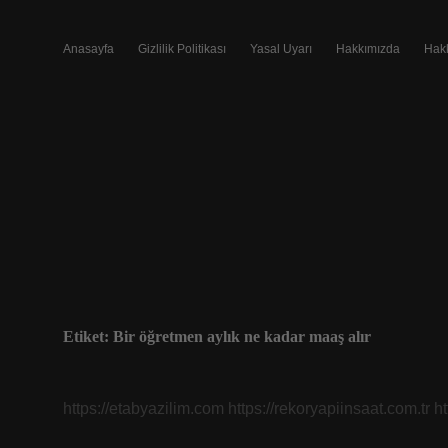
Anasayfa
Gizlilik Politikası
Yasal Uyarı
Hakkımızda
Hak
Etiket:
Bir öğretmen aylık ne kadar maaş alır
https://etabyazilim.com
https://rekoryapiinsaat.com.tr
h