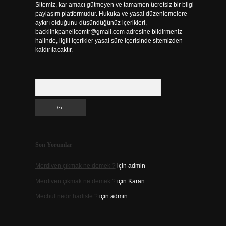
Sitemiz, kar amacı gütmeyen ve tamamen ücretsiz bir bilgi
paylaşım platformudur. Hukuka ve yasal düzenlemelere
aykırı olduğunu düşündüğünüz içerikleri,
backlinkpanelicomtr@gmail.com
adresine bildirmeniz
halinde, ilgili içerikler yasal süre içerisinde sitemizden
kaldırılacaktır.
Arama
Son Yorumlar
Merdiven çıkmak ne demek ?
için
admin
Merdiven çıkmak ne demek ?
için
Karan
Mechul nedir hadiste ?
için
admin