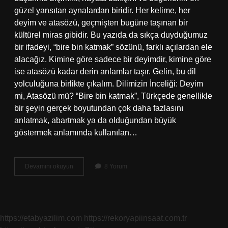
güzel yansıtan aynalardan biridir. Her kelime, her
deyim ve atasözü, geçmişten bugüne taşınan bir
kültürel miras gibidir. Bu yazıda da sıkça duyduğumuz
bir ifadeyi, “bire bin katmak” sözünü, farklı açılardan ele
alacağız. Kimine göre sadece bir deyimdir, kimine göre
ise atasözü kadar derin anlamlar taşır. Gelin, bu dil
yolculuğuna birlikte çıkalım. Dilimizin İnceliği: Deyim
mi, Atasözü mü? “Bire bin katmak”, Türkçede genellikle
bir şeyin gerçek boyutundan çok daha fazlasını
anlatmak, abartmak ya da olduğundan büyük
göstermek anlamında kullanılan…
Bire
Devamını okuyun
8 Yorum
bin
katmak
deyim
midir
atasözü
https://etabyazilim.com
https://rekoryapiinsaat.com.tr
müdür