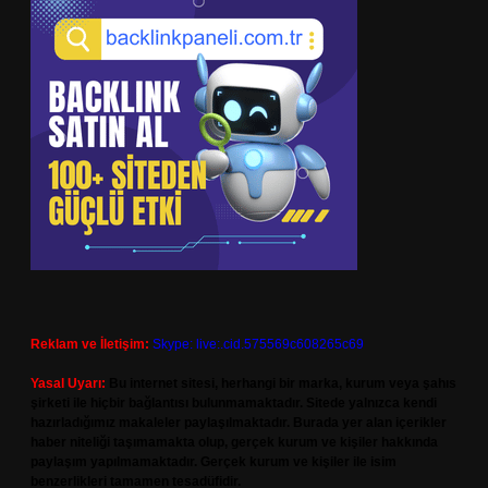
Reklam ve İletişim:
Skype: live:.cid.575569c608265c69
Yasal Uyarı:
Bu internet sitesi, herhangi bir marka, kurum veya şahıs
şirketi ile hiçbir bağlantısı bulunmamaktadır. Sitede yalnızca kendi
hazırladığımız makaleler paylaşılmaktadır. Burada yer alan içerikler
haber niteliği taşımamakta olup, gerçek kurum ve kişiler hakkında
paylaşım yapılmamaktadır. Gerçek kurum ve kişiler ile isim
benzerlikleri tamamen tesadüfidir.