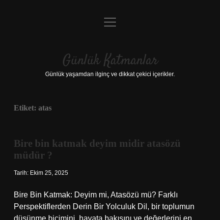
menüyü
Anasayfa
aç
Gizlilik Politikası
Günlük Katmanlar
Yasal Uyarı
Günlük yaşamdan ilginç ve dikkat çekici içerikler.
Hakkımızda
Etiket:
atas
Hakkımızda
Bire bin katmak deyim midir atasözü
müdür ?
Tarih: Ekim 25, 2025
Bire Bin Katmak: Deyim mi, Atasözü mü? Farklı
Perspektiflerden Derin Bir Yolculuk Dil, bir toplumun
düşünme biçimini, hayata bakışını ve değerlerini en