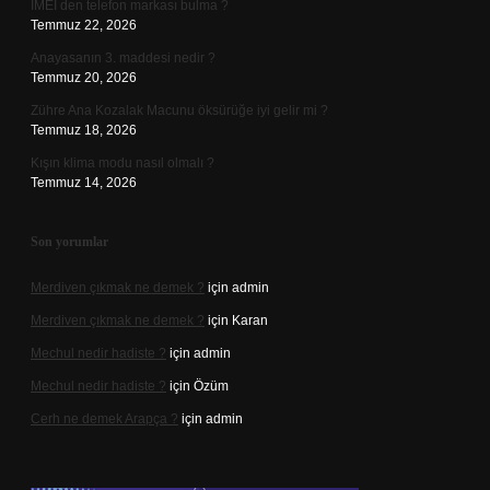
IMEI den telefon markası bulma ?
Temmuz 22, 2026
Anayasanın 3. maddesi nedir ?
Temmuz 20, 2026
Zühre Ana Kozalak Macunu öksürüğe iyi gelir mi ?
Temmuz 18, 2026
Kışın klima modu nasıl olmalı ?
Temmuz 14, 2026
Son yorumlar
Merdiven çıkmak ne demek ?
için
admin
Merdiven çıkmak ne demek ?
için
Karan
Mechul nedir hadiste ?
için
admin
Mechul nedir hadiste ?
için
Özüm
Cerh ne demek Arapça ?
için
admin