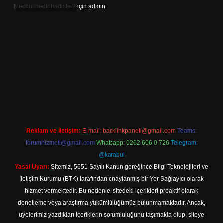
Mechul nedir hadiste ?
için
admin
tps://www.betexper.xyz/
elexbetgiris.org
Reklam ve İletişim:
E-mail:
backlinkpaneli@gmail.com
Teams:
forumhizmeti@gmail.com
Whatsapp: 0262 606 0 726
Telegram:
@karabul
Yasal Uyarı:
Sitemiz, 5651 Sayılı Kanun gereğince Bilgi Teknolojileri ve
İletişim Kurumu (BTK) tarafından onaylanmış bir Yer Sağlayıcı olarak
hizmet vermektedir. Bu nedenle, sitedeki içerikleri proaktif olarak
denetleme veya araştırma yükümlülüğümüz bulunmamaktadır. Ancak,
üyelerimiz yazdıkları içeriklerin sorumluluğunu taşımakta olup, siteye