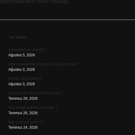
https://meshtech.com.tr
Sitemap
?
Sidebar
Son Yazılar
Avel adam ne demek ?
Ağustos 5, 2026
Altın bozdururken kuyumcu zarar eder mi ?
Ağustos 3, 2026
90 kilo hangi sıklet ?
Ağustos 3, 2026
Ulus büyük mü yazılır küçük mü ?
Temmuz 29, 2026
Koç erkeği yatakta nasıl olur ?
Temmuz 26, 2026
Kaç çeşit yat vardır ?
Temmuz 24, 2026